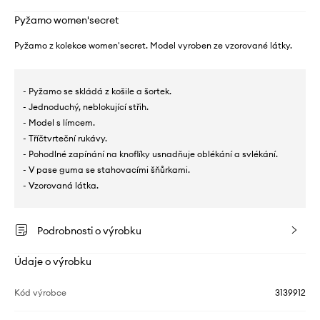
Pyžamo women'secret
Pyžamo z kolekce women'secret. Model vyroben ze vzorované látky.
- Pyžamo se skládá z košile a šortek.
- Jednoduchý, neblokující střih.
- Model s límcem.
- Tříčtvrteční rukávy.
- Pohodlné zapínání na knoflíky usnadňuje oblékání a svlékání.
- V pase guma se stahovacími šňůrkami.
- Vzorovaná látka.
Podrobnosti o výrobku
Údaje o výrobku
Kód výrobce
3139912