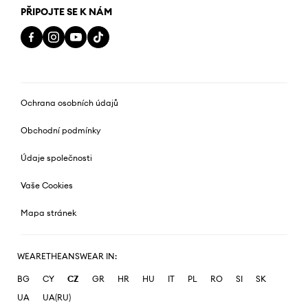
PŘIPOJTE SE K NÁM
Ochrana osobních údajů
Obchodní podmínky
Údaje společnosti
Vaše Cookies
Mapa stránek
WEARETHEANSWEAR IN:
BG
CY
CZ
GR
HR
HU
IT
PL
RO
SI
SK
UA
UA(RU)