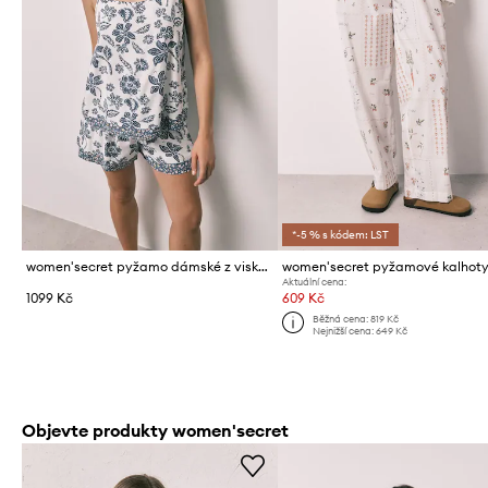
*-5 % s kódem: LST
women'secret pyžamo dámské z viskózy
Aktuální cena:
1099 Kč
609 Kč
Běžná cena:
819 Kč
Nejnižší cena:
649 Kč
Objevte produkty women'secret