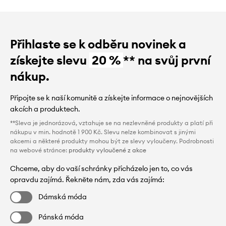
Přihlaste se k odběru novinek a
získejte slevu
20 %
** na svůj první
nákup.
Připojte se k naší komunitě a získejte informace o nejnovějších
akcích a produktech.
**Sleva je jednorázová, vztahuje se na nezlevněné produkty a platí při
nákupu v min. hodnotě 1 900 Kč. Slevu nelze kombinovat s jinými
akcemi a některé produkty mohou být ze slevy vyloučeny. Podrobnosti
na webové stránce:
produkty vyloučené z akce
Chceme, aby do vaší schránky přicházelo jen to, co vás
opravdu zajímá. Řekněte nám, zda vás zajímá:
Dámská móda
Pánská móda