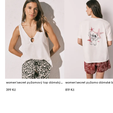
women'secret pyžamový top dámský bavlněný
399 Kč
819 Kč