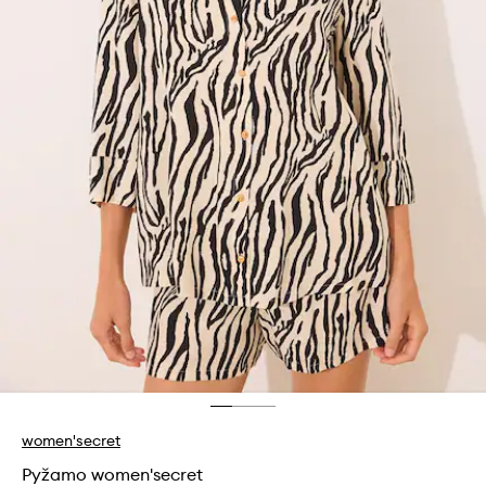
women'secret
Pyžamo women'secret