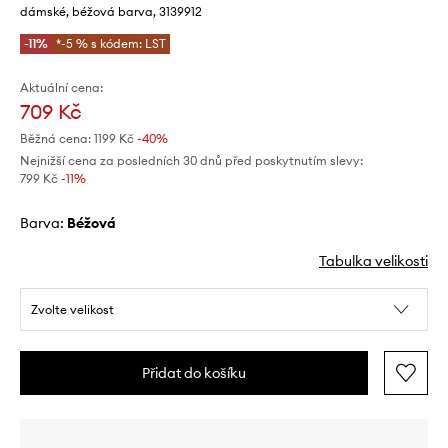
dámské, béžová barva, 3139912
-11%
*-5 % s kódem: LST
Aktuální cena:
709 Kč
Běžná cena:
1199 Kč
-40%
Nejnižší cena za posledních 30 dnů před poskytnutím slevy:
799 Kč
 -11%
Barva:
béžová
Tabulka velikosti
Zvolte velikost
Přidat do košíku