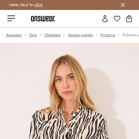
FINAL SALE %!
VÍCE
Ušetřete s Answear Club
Answear
Ona
Oblečení
Spodní prádlo
Pyžama
Pyžamo 