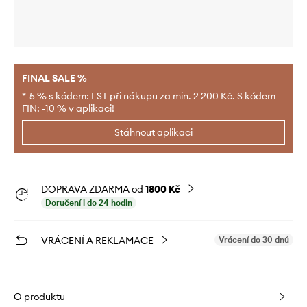
FINAL SALE %
*-5 % s kódem: LST při nákupu za min. 2 200 Kč. S kódem
FIN: -10 % v aplikaci!
Stáhnout aplikaci
DOPRAVA ZDARMA od
1800 Kč
Doručení i do 24 hodin
VRÁCENÍ A REKLAMACE
Vrácení do 30 dnů
O produktu