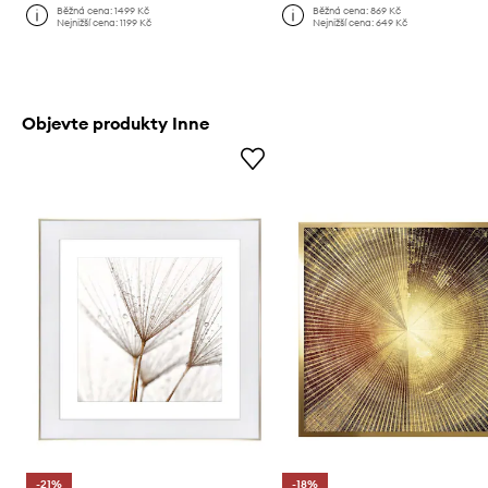
Běžná cena:
1499 Kč
Běžná cena:
869 Kč
Nejnižší cena:
1199 Kč
Nejnižší cena:
649 Kč
Objevte produkty Inne
-21%
-18%