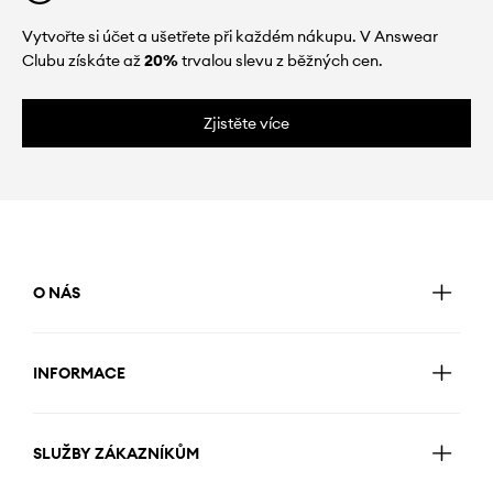
Vytvořte si účet a ušetřete při každém nákupu. V Answear
Clubu získáte až
20%
trvalou slevu z běžných cen.
Zjistěte více
O NÁS
INFORMACE
SLUŽBY ZÁKAZNÍKŮM