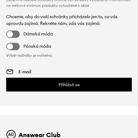
na webové stránce:
produkty vyloučené z akce
Chceme, aby do vaší schránky přicházelo jen to, co vás
opravdu zajímá. Řekněte nám, zda vás zajímá:
Dámská móda
Pánská móda
Výběr nabídky je volitelný.
Přihlásit se
Answear Club