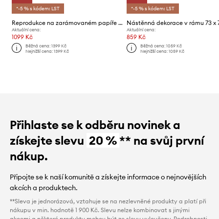
*-5 % s kódem: LST
*-5 % s kódem: LST
Reprodukce na zarámovaném papíře 50x50 cm
Nástěnná dekorace v rámu 73 x 
Aktuální cena:
Aktuální cena:
1099 Kč
859 Kč
Běžná cena:
1399 Kč
Běžná cena:
1059 Kč
Nejnižší cena:
1399 Kč
Nejnižší cena:
1059 Kč
Přihlaste se k odběru novinek a
získejte slevu
20 %
** na svůj první
nákup.
Připojte se k naší komunitě a získejte informace o nejnovějších
akcích a produktech.
**Sleva je jednorázová, vztahuje se na nezlevněné produkty a platí při
nákupu v min. hodnotě 1 900 Kč. Slevu nelze kombinovat s jinými
akcemi a některé produkty mohou být ze slevy vyloučeny. Podrobnosti