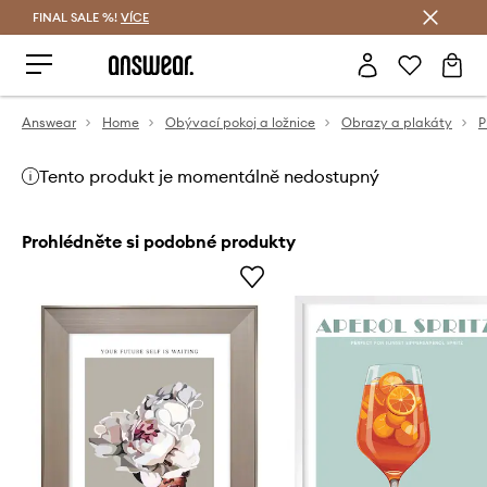
FINAL SALE %!
VÍCE
Ušetřete s Answear Club
Answear
Home
Obývací pokoj a ložnice
Obrazy a plakáty
P
Tento produkt je momentálně nedostupný
Prohlédněte si podobné produkty