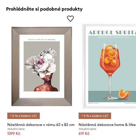
Prohlédněte si podobné produkty
*-5 % s kódem: LST
*-5 % s kódem: LST
Nástěnná dekorace v rámu 62 x 82 cm
Aktuální cena:
Aktuální cena:
1099 Kč
619 Kč