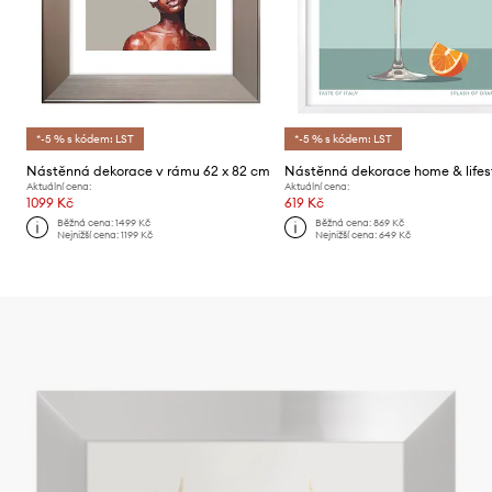
*-5 % s kódem: LST
*-5 % s kódem: LST
Nástěnná dekorace v rámu 62 x 82 cm
Aktuální cena:
Aktuální cena:
1099 Kč
619 Kč
Běžná cena:
1499 Kč
Běžná cena:
869 Kč
Nejnižší cena:
1199 Kč
Nejnižší cena:
649 Kč