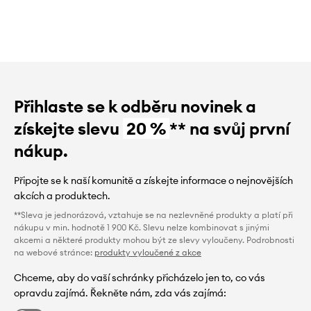
Přihlaste se k odběru novinek a
získejte slevu
20 %
** na svůj první
nákup.
Připojte se k naší komunitě a získejte informace o nejnovějších
akcích a produktech.
**Sleva je jednorázová, vztahuje se na nezlevněné produkty a platí při
nákupu v min. hodnotě 1 900 Kč. Slevu nelze kombinovat s jinými
akcemi a některé produkty mohou být ze slevy vyloučeny. Podrobnosti
na webové stránce:
produkty vyloučené z akce
Chceme, aby do vaší schránky přicházelo jen to, co vás
opravdu zajímá. Řekněte nám, zda vás zajímá: