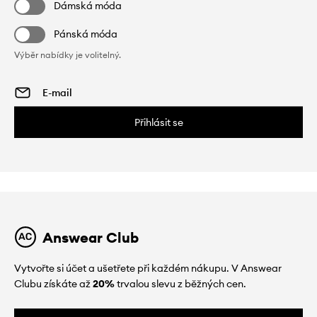
Dámská móda
Pánská móda
Výběr nabídky je volitelný.
Přihlásit se
Answear Club
Vytvořte si účet a ušetřete při každém nákupu. V Answear
Clubu získáte až
20%
trvalou slevu z běžných cen.