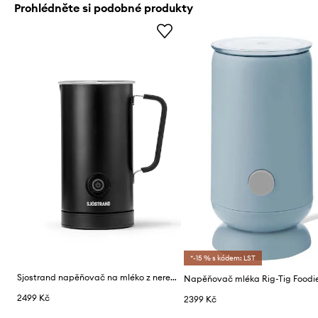
Prohlédněte si podobné produkty
*-15 % s kódem: LST
Sjostrand napěňovač na mléko z nerezové oceli 20,5 x 12,5 x 15,5 cm
Napěňovač mléka Rig-Tig Foodi
2499 Kč
2399 Kč