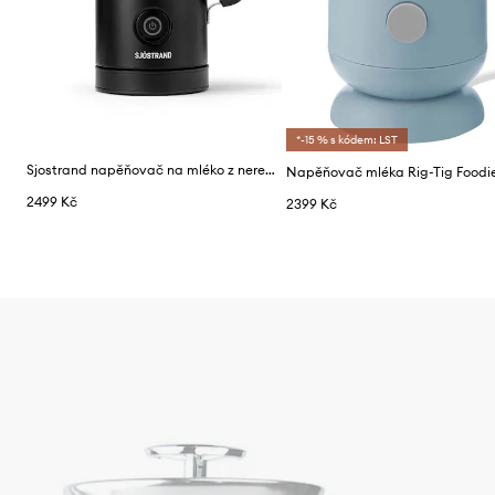
*-15 % s kódem: LST
Sjostrand napěňovač na mléko z nerezové oceli 20,5 x 12,5 x 15,5 cm
Napěňovač mléka Rig-Tig Foodi
2499 Kč
2399 Kč