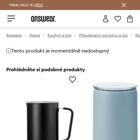
FINAL SALE %!
VÍCE
Ušetřete s Answear Club
Answear
Home
Kuchyň a bar
Příslušenství pro kávu a čaj
Na
Tento produkt je momentálně nedostupný
Prohlédněte si podobné produkty