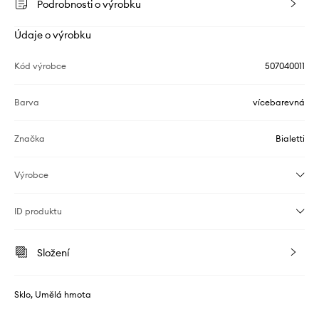
Podrobnosti o výrobku
Údaje o výrobku
Kód výrobce
507040011
Barva
vícebarevná
Značka
Bialetti
Výrobce
ID produktu
Složení
Sklo, Umělá hmota