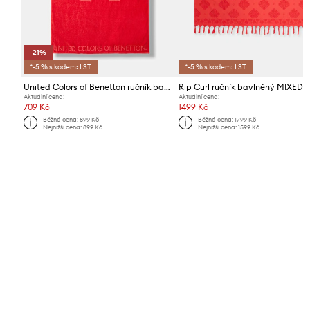
-21%
*-5 % s kódem: LST
*-5 % s kódem: LST
United Colors of Benetton ručník bavlněný
Aktuální cena:
Aktuální cena:
709 Kč
1499 Kč
Běžná cena:
899 Kč
Běžná cena:
1799 Kč
Nejnižší cena:
899 Kč
Nejnižší cena:
1599 Kč