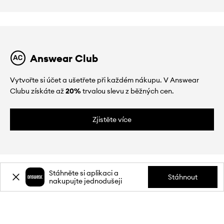
Answear Club
Vytvořte si účet a ušetřete při každém nákupu. V Answear
Clubu získáte až
20%
trvalou slevu z běžných cen.
Zjistěte více
Stáhněte si aplikaci a
Stáhnout
nakupujte jednodušeji
O NÁS