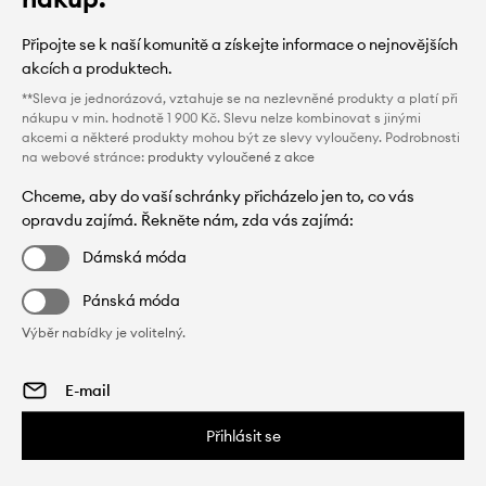
Připojte se k naší komunitě a získejte informace o nejnovějších
akcích a produktech.
**Sleva je jednorázová, vztahuje se na nezlevněné produkty a platí při
nákupu v min. hodnotě 1 900 Kč. Slevu nelze kombinovat s jinými
akcemi a některé produkty mohou být ze slevy vyloučeny. Podrobnosti
na webové stránce:
produkty vyloučené z akce
Chceme, aby do vaší schránky přicházelo jen to, co vás
opravdu zajímá. Řekněte nám, zda vás zajímá:
Dámská móda
Pánská móda
Výběr nabídky je volitelný.
Přihlásit se