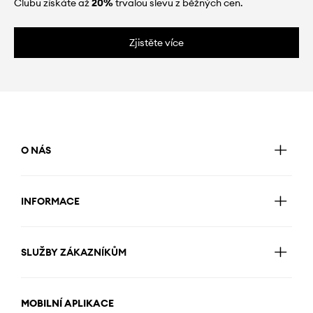
Clubu získáte až
20%
trvalou slevu z běžných cen.
Zjistěte více
O NÁS
INFORMACE
SLUŽBY ZÁKAZNÍKŮM
MOBILNÍ APLIKACE