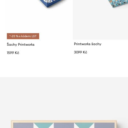
*-25 % s kódem: LST
Printworks šachy
Šachy Printworks
3099 Kč
1599 Kč