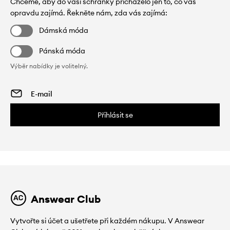
Chceme, aby do vaší schránky přicházelo jen to, co vás
opravdu zajímá. Řekněte nám, zda vás zajímá:
Dámská móda
Pánská móda
Výběr nabídky je volitelný.
Přihlásit se
Answear Club
Vytvořte si účet a ušetřete při každém nákupu. V Answear