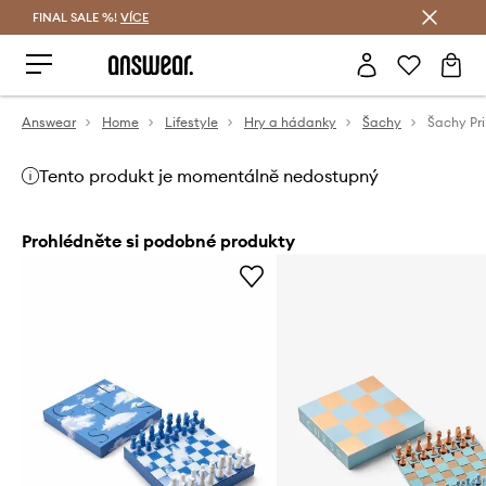
FINAL SALE %!
VÍCE
Ušetřete s Answear Club
Answear
Home
Lifestyle
Hry a hádanky
Šachy
Šachy Pr
Tento produkt je momentálně nedostupný
Prohlédněte si podobné produkty