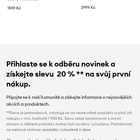
2999 Kč
1599 Kč
Přihlaste se k odběru novinek a
získejte slevu
20 %
** na svůj první
nákup.
Připojte se k naší komunitě a získejte informace o nejnovějších
akcích a produktech.
**Sleva je jednorázová, vztahuje se na nezlevněné produkty a platí při
nákupu v min. hodnotě 1 900 Kč. Slevu nelze kombinovat s jinými
akcemi a některé produkty mohou být ze slevy vyloučeny. Podrobnosti
na webové stránce:
produkty vyloučené z akce