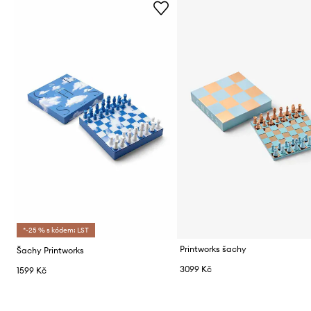
*-25 % s kódem: LST
Printworks šachy
Šachy Printworks
3099 Kč
1599 Kč