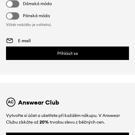
Dámská móda
Pánská móda
Výběr nabídky je volitelný.
Přihlásit se
Answear Club
Vytvořte si účet a ušetřete při každém nákupu. V Answear
Clubu získáte až
20%
trvalou slevu z běžných cen.