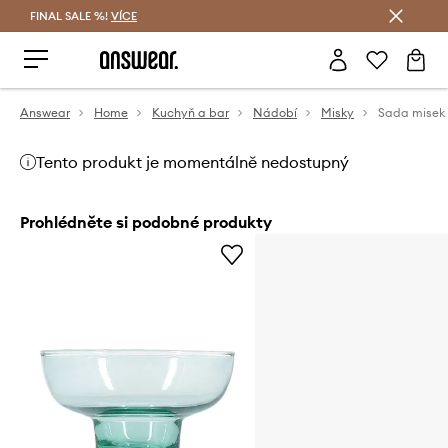
FINAL SALE %!
VÍCE
Ušetřete s Answear Club
Answear
Home
Kuchyň a bar
Nádobí
Misky
Tento produkt je momentálně nedostupný
Prohlédněte si podobné produkty