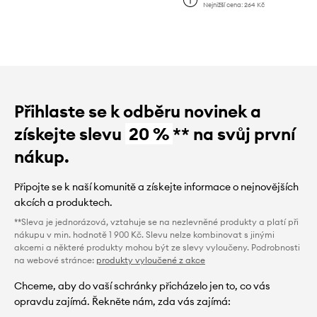
Nejnižší cena:
264 Kč
Přihlaste se k odběru novinek a
získejte slevu
20 %
** na svůj první
nákup.
Připojte se k naší komunitě a získejte informace o nejnovějších
akcích a produktech.
**Sleva je jednorázová, vztahuje se na nezlevněné produkty a platí při
nákupu v min. hodnotě 1 900 Kč. Slevu nelze kombinovat s jinými
akcemi a některé produkty mohou být ze slevy vyloučeny. Podrobnosti
na webové stránce:
produkty vyloučené z akce
Chceme, aby do vaší schránky přicházelo jen to, co vás
opravdu zajímá. Řekněte nám, zda vás zajímá: