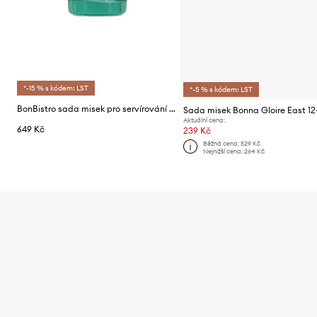
*-15 % s kódem: LST
*-5 % s kódem: LST
BonBistro sada misek pro servírování z barevného skla 13,5 x 8 cm
Sada misek Bonna Gloire East 1
Aktuální cena:
649 Kč
239 Kč
Běžná cena:
529 Kč
Nejnižší cena:
264 Kč