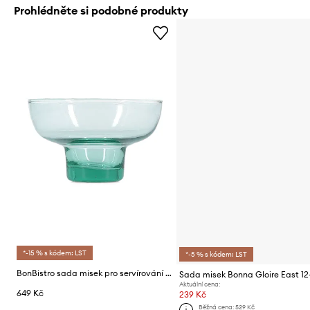
Prohlédněte si podobné produkty
*-15 % s kódem: LST
*-5 % s kódem: LST
BonBistro sada misek pro servírování z barevného skla 13,5 x 8 cm
Sada misek Bonna Gloire East 1
Aktuální cena:
649 Kč
239 Kč
Běžná cena:
529 Kč