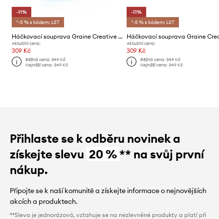
-11%
-11%
*-5 % s kódem: LST
*-5 % s kódem: LST
Háčkovací souprava Graine Creative KIt Minigurami Dinosaure Taro
Aktuální cena:
Aktuální cena:
309 Kč
309 Kč
Běžná cena:
349 Kč
Běžná cena:
349 Kč
Nejnižší cena:
349 Kč
Nejnižší cena:
349 Kč
Přihlaste se k odběru novinek a
získejte slevu
20 %
** na svůj první
nákup.
Připojte se k naší komunitě a získejte informace o nejnovějších
akcích a produktech.
**Sleva je jednorázová, vztahuje se na nezlevněné produkty a platí při