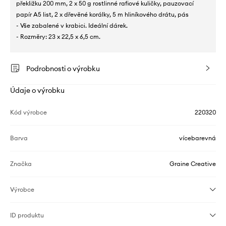
překližku 200 mm, 2 x 50 g rostlinné rafiové kuličky, pauzovací
papír A5 list, 2 x dřevěné korálky, 5 m hliníkového drátu, pás
- Vše zabalené v krabici. Ideální dárek.
- Rozměry: 23 x 22,5 x 6,5 cm.
Podrobnosti o výrobku
Údaje o výrobku
Kód výrobce
220320
Barva
vícebarevná
Značka
Graine Creative
Výrobce
ID produktu