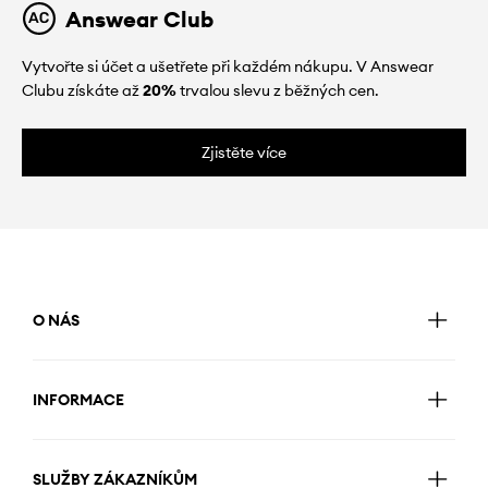
Answear Club
Vytvořte si účet a ušetřete při každém nákupu. V Answear
Clubu získáte až
20%
trvalou slevu z běžných cen.
Zjistěte více
O NÁS
INFORMACE
SLUŽBY ZÁKAZNÍKŮM