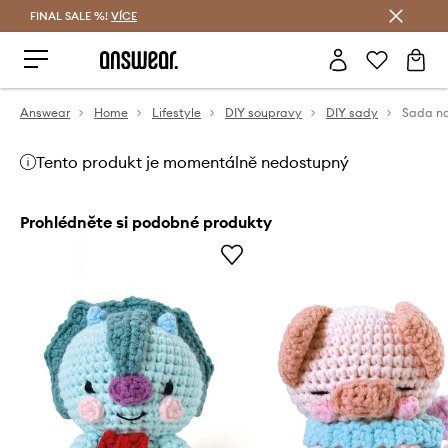
FINAL SALE %!
VÍCE
Ušetřete s Answear Club
Answear
Home
Lifestyle
DIY soupravy
DIY sady
Tento produkt je momentálně nedostupný
Prohlédněte si podobné produkty