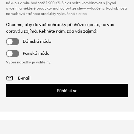
nákupu v min. hodnotě 1 900 Kč. Slevu nelze kombinovat s jinými
akcemi a některé produkty mohou být ze slevy vyloučeny. Podrobnosti
na webové stránce:
produkty vyloučené z akce
Chceme, aby do vaší schránky přicházelo jen to, co vás
opravdu zajímá. Řekněte nám, zda vás zajímá:
Dámská móda
Pánská móda
Výběr nabídky je volitelný.
Přihlásit se