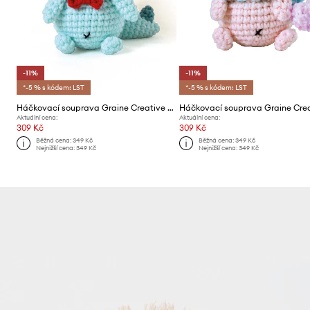
-11%
-11%
*-5 % s kódem: LST
*-5 % s kódem: LST
Háčkovací souprava Graine Creative KIt Minigurami Dinosaure Taro
Aktuální cena:
Aktuální cena:
309 Kč
309 Kč
Běžná cena:
349 Kč
Běžná cena:
349 Kč
Nejnižší cena:
349 Kč
Nejnižší cena:
349 Kč