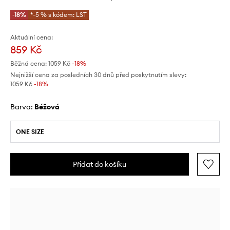
-18%
*-5 % s kódem: LST
Aktuální cena:
859 Kč
Běžná cena:
1059 Kč
-18%
Nejnižší cena za posledních 30 dnů před poskytnutím slevy:
1059 Kč
 -18%
Barva:
béžová
ONE SIZE
Přidat do košíku