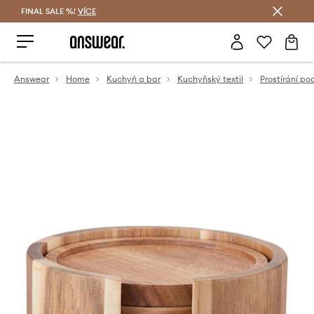
FINAL SALE %!
VÍCE
Ušetřete s Answear Club
Answear
Home
Kuchyň a bar
Kuchyňský textil
Prostírání pod