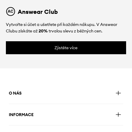
Answear Club
Vytvořte si účet a ušetřete při každém nákupu. V Answear
Clubu získáte až
20%
trvalou slevu z běžných cen.
Zjistěte více
O NÁS
INFORMACE