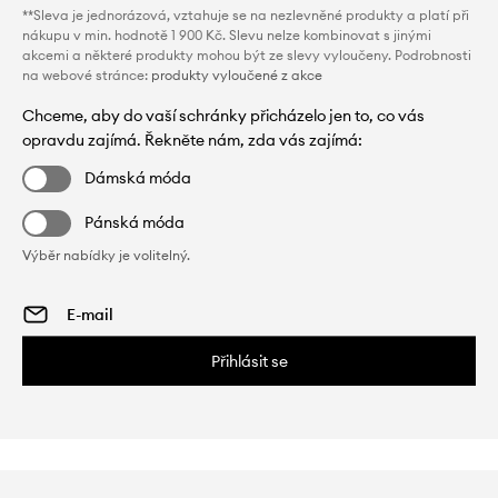
**Sleva je jednorázová, vztahuje se na nezlevněné produkty a platí při
nákupu v min. hodnotě 1 900 Kč. Slevu nelze kombinovat s jinými
akcemi a některé produkty mohou být ze slevy vyloučeny. Podrobnosti
na webové stránce:
produkty vyloučené z akce
Chceme, aby do vaší schránky přicházelo jen to, co vás
opravdu zajímá. Řekněte nám, zda vás zajímá:
Dámská móda
Pánská móda
Výběr nabídky je volitelný.
Přihlásit se