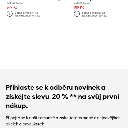
Aktuální cena:
Aktuální cena:
679 Kč
189 Kč
Běžná cena:
879 Kč
Běžná cena:
329 Kč
Nejnižší cena:
709 Kč
Nejnižší cena:
329 Kč
Přihlaste se k odběru novinek a
získejte slevu
20 %
** na svůj první
nákup.
Připojte se k naší komunitě a získejte informace o nejnovějších
akcích a produktech.