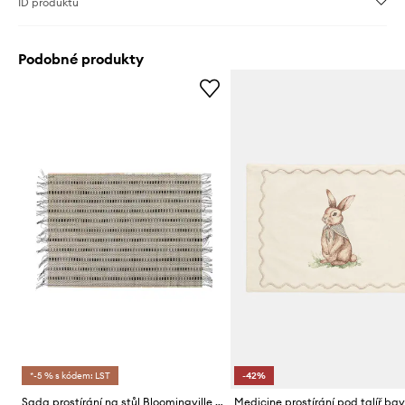
ID produktu
Podobné produkty
*-5 % s kódem: LST
-42%
Sada prostírání na stůl Bloomingville Mendo 45 x 45 cm 4-pack
Medicine prostírání pod talíř ba