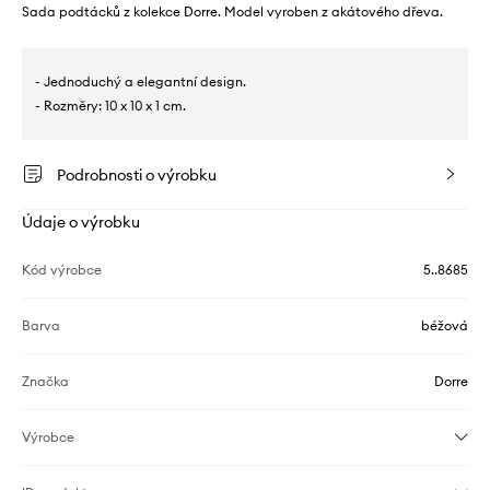
Sada podtácků z kolekce Dorre. Model vyroben z akátového dřeva.
- Jednoduchý a elegantní design.
- Rozměry: 10 x 10 x 1 cm.
Podrobnosti o výrobku
Údaje o výrobku
Kód výrobce
5..8685
Barva
béžová
Značka
Dorre
Výrobce