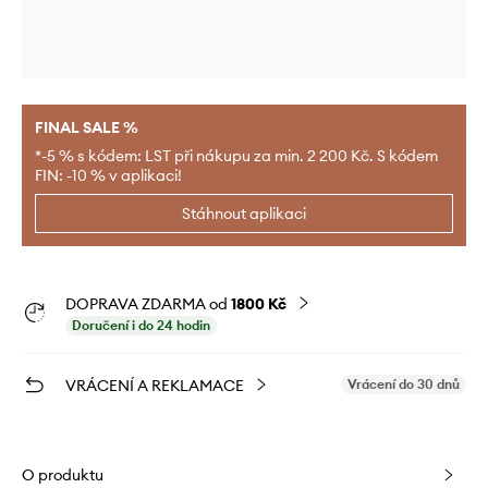
FINAL SALE %
*-5 % s kódem: LST při nákupu za min. 2 200 Kč. S kódem
FIN: -10 % v aplikaci!
Stáhnout aplikaci
DOPRAVA ZDARMA od
1800 Kč
Doručení i do 24 hodin
VRÁCENÍ A REKLAMACE
Vrácení do 30 dnů
O produktu