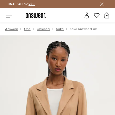
FINAL SALE %!
VÍCE
Ušetřete s Answear Club
Answear
Ona
Oblečení
Saka
Sako Answear.LAB