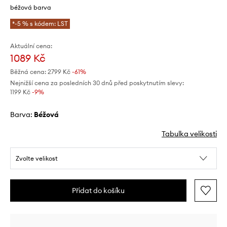
béžová barva
*-5 % s kódem: LST
Aktuální cena:
1089 Kč
Běžná cena:
2799 Kč
-61%
Nejnižší cena za posledních 30 dnů před poskytnutím slevy:
1199 Kč
 -9%
Barva:
béžová
Tabulka velikosti
Zvolte velikost
Přidat do košíku