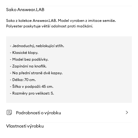
Sako Answear.LAB
Sako z kolekce Answear.LAB. Model vyroben z imitace semiše.
Polyester poskytuje větší odolnost proti mačkání.
- Jednoduchý, neblokující střih.
- Klasické klopy.
- Model bez podšívky.
- Zapínání na knoflík.
- Na přední straně dvě kapsy.
- Délka: 70 cm.
- Šířka v podpaží: 45 cm.
- Rozměry pro velikost: S.
Podrobnosti o výrobku
Vlastnosti výrobku