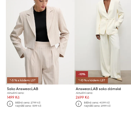
-10%
*-5 % s kódem: LST
*-10 % s kódem: LST
Sako Answear.LAB
Answear.LAB sako dámské
Aktuální cena:
Aktuální cena:
1499 Kč
2699 Kč
Běžná cena:
2799 Kč
Běžná cena:
4099 Kč
Nejnižší cena:
1599 Kč
Nejnižší cena:
2999 Kč