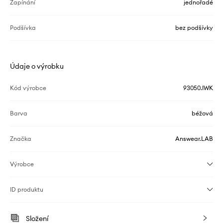
Zapínání
jednořadé
Podšívka
bez podšívky
Údaje o výrobku
Kód výrobce
93050.IWK
Barva
béžová
Značka
Answear.LAB
Výrobce
ID produktu
Složení