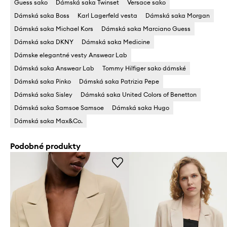
Guess sako
Dámská saka Twinset
Versace sako
Dámská saka Boss
Karl Lagerfeld vesta
Dámská saka Morgan
Dámská saka Michael Kors
Dámská saka Marciano Guess
Dámská saka DKNY
Dámská saka Medicine
Dámske elegantné vesty Answear Lab
Dámská saka Answear Lab
Tommy Hilfiger sako dámské
Dámská saka Pinko
Dámská saka Patrizia Pepe
Dámská saka Sisley
Dámská saka United Colors of Benetton
Dámská saka Samsoe Samsoe
Dámská saka Hugo
Dámská saka Max&Co.
Podobné produkty