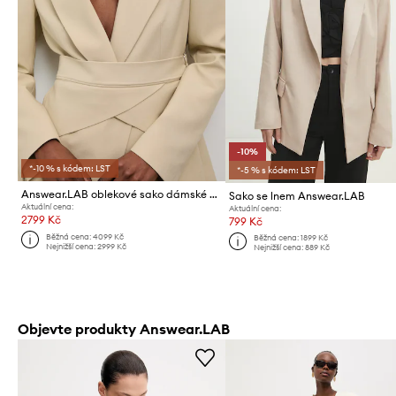
-10%
*-10 % s kódem: LST
*-5 % s kódem: LST
Answear.LAB oblekové sako dámské s viskózou
Sako se lnem Answear.LAB
Aktuální cena:
Aktuální cena:
2799 Kč
799 Kč
Běžná cena:
4099 Kč
Běžná cena:
1899 Kč
Nejnižší cena:
2999 Kč
Nejnižší cena:
889 Kč
Objevte produkty Answear.LAB