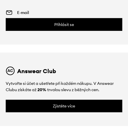
Přihlásit se
Answear Club
Vytvořte si účet a ušetřete při každém nákupu. V Answear
Clubu získáte až
20%
trvalou slevu z běžných cen.
Zjistěte více