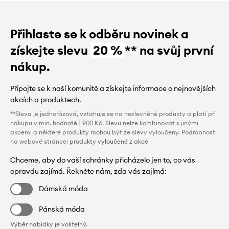
Přihlaste se k odběru novinek a
získejte slevu
20 %
** na svůj první
nákup.
Připojte se k naší komunitě a získejte informace o nejnovějších
akcích a produktech.
**Sleva je jednorázová, vztahuje se na nezlevněné produkty a platí při
nákupu v min. hodnotě 1 900 Kč. Slevu nelze kombinovat s jinými
akcemi a některé produkty mohou být ze slevy vyloučeny. Podrobnosti
na webové stránce:
produkty vyloučené z akce
Chceme, aby do vaší schránky přicházelo jen to, co vás
opravdu zajímá. Řekněte nám, zda vás zajímá:
Dámská móda
Pánská móda
Výběr nabídky je volitelný.