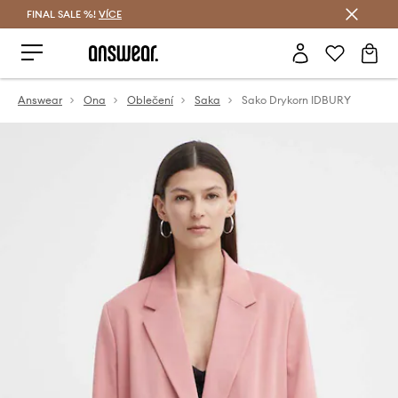
FINAL SALE %!
VÍCE
Ušetřete s Answear Club
Answear
Ona
Oblečení
Saka
Sako Drykorn IDBURY