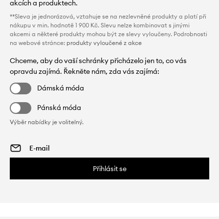
akcích a produktech.
**Sleva je jednorázová, vztahuje se na nezlevněné produkty a platí při
nákupu v min. hodnotě 1 900 Kč. Slevu nelze kombinovat s jinými
akcemi a některé produkty mohou být ze slevy vyloučeny. Podrobnosti
na webové stránce:
produkty vyloučené z akce
Chceme, aby do vaší schránky přicházelo jen to, co vás
opravdu zajímá. Řekněte nám, zda vás zajímá:
Dámská móda
Pánská móda
Výběr nabídky je volitelný.
Přihlásit se