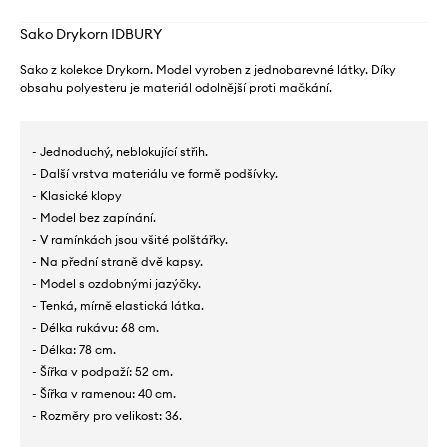
Sako Drykorn IDBURY
Sako z kolekce Drykorn. Model vyroben z jednobarevné látky. Díky
obsahu polyesteru je materiál odolnější proti mačkání.
- Jednoduchý, neblokující střih.
- Další vrstva materiálu ve formě podšívky.
- Klasické klopy
- Model bez zapínání.
- V ramínkách jsou všité polštářky.
- Na přední straně dvě kapsy.
- Model s ozdobnými jazýčky.
- Tenká, mírně elastická látka.
- Délka rukávu: 68 cm.
- Délka: 78 cm.
- Šířka v podpaží: 52 cm.
- Šířka v ramenou: 40 cm.
- Rozměry pro velikost: 36.