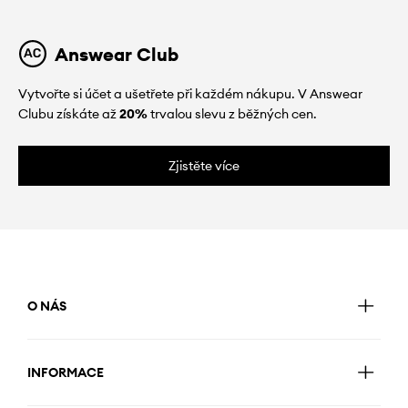
Answear Club
Vytvořte si účet a ušetřete při každém nákupu. V Answear
Clubu získáte až
20%
trvalou slevu z běžných cen.
Zjistěte více
O NÁS
INFORMACE