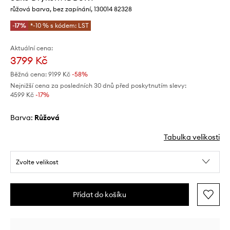
růžová barva, bez zapínání, 130014 82328
-17%
*-10 % s kódem: LST
Aktuální cena:
3799 Kč
Běžná cena:
9199 Kč
-58%
Nejnižší cena za posledních 30 dnů před poskytnutím slevy:
4599 Kč
 -17%
Barva:
růžová
Tabulka velikosti
Zvolte velikost
Přidat do košíku