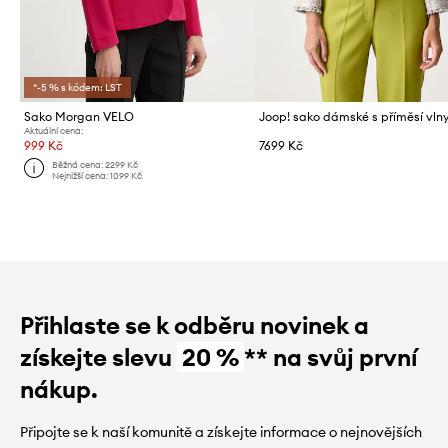
*-5 % s kódem: LST
Sako Morgan VELO
Joop! sako dámské s příměsí vln
Aktuální cena:
999 Kč
7699 Kč
Běžná cena:
2299 Kč
Nejnižší cena:
1099 Kč
Přihlaste se k odběru novinek a
získejte slevu
20 %
** na svůj první
nákup.
Připojte se k naší komunitě a získejte informace o nejnovějších