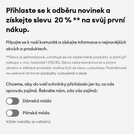
Přihlaste se k odběru novinek a
získejte slevu
20 %
** na svůj první
nákup.
Připojte se k naší komunitě a získejte informace o nejnovějších
akcích a produktech.
**Sleva je jednorázová, vztahuje se na nezlevněné produkty a platí při
nákupu v min. hodnotě 1 900 Kč. Slevu nelze kombinovat s jinými
akcemi a některé produkty mohou být ze slevy vyloučeny. Podrobnosti
na webové stránce:
produkty vyloučené z akce
Chceme, aby do vaší schránky přicházelo jen to, co vás
opravdu zajímá. Řekněte nám, zda vás zajímá:
Dámská móda
Pánská móda
Výběr nabídky je volitelný.