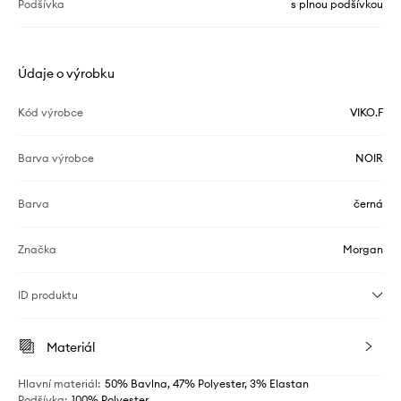
Podšívka
s plnou podšívkou
Údaje o výrobku
Kód výrobce
VIKO.F
Barva výrobce
NOIR
Barva
černá
Značka
Morgan
ID produktu
Materiál
Hlavní materiál
:
50% Bavlna, 47% Polyester, 3% Elastan
Podšívka
:
100% Polyester