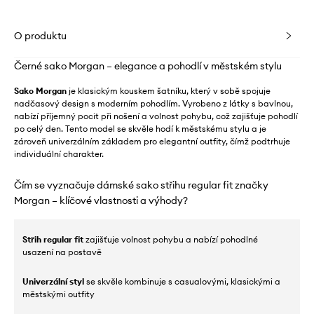
O produktu
Černé sako Morgan – elegance a pohodlí v městském stylu
Sako Morgan
je klasickým kouskem šatníku, který v sobě spojuje
nadčasový design s moderním pohodlím. Vyrobeno z látky s bavlnou,
nabízí příjemný pocit při nošení a volnost pohybu, což zajišťuje pohodlí
po celý den. Tento model se skvěle hodí k městskému stylu a je
zároveň univerzálním základem pro elegantní outfity, čímž podtrhuje
individuální charakter.
Čím se vyznačuje dámské sako střihu regular fit značky
Morgan – klíčové vlastnosti a výhody?
Střih regular fit
zajišťuje volnost pohybu a nabízí pohodlné
usazení na postavě
Univerzální styl
se skvěle kombinuje s casualovými, klasickými a
městskými outfity