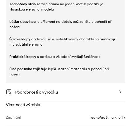
Jednořadý střih
se zapínáním na jeden knoflík podtrhuje
klasickou eleganci modelu
Látka s bavlnou
je příjemná na dotek, což zajišťuje pohodlí při
nošení
Šálové klopy
dodávají saku sofistikovaný charakter a přidávají
mu subtilní eleganci
Praktické kapsy
s patkou a vkládací zvyšují funkčnost
Plná podšívka
zajišťuje lepší usazení materiálu a pohodlí při
nošení
Podrobnosti o výrobku
Vlastnosti výrobku
Zapínání
jednořadé, na knoflík