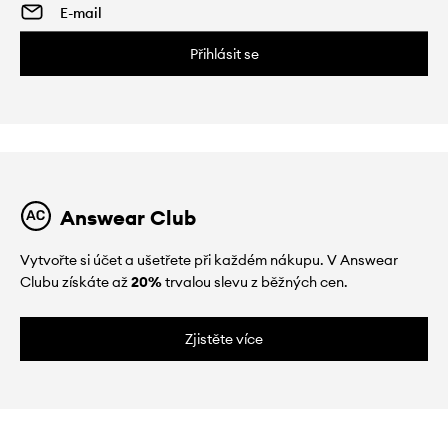
Přihlásit se
Answear Club
Vytvořte si účet a ušetřete při každém nákupu. V Answear
Clubu získáte až
20%
trvalou slevu z běžných cen.
Zjistěte více