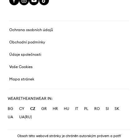
Ochrana osobních údajů
Obchodní podmínky
Údaje společnosti
Vaše Cookies
Mapa stránek
WEARETHEANSWEAR IN:
BG
CY
CZ
GR
HR
HU
IT
PL
RO
SI
SK
UA
UA(RU)
Obsah této webové stránky je chráněn autorským právem a patří