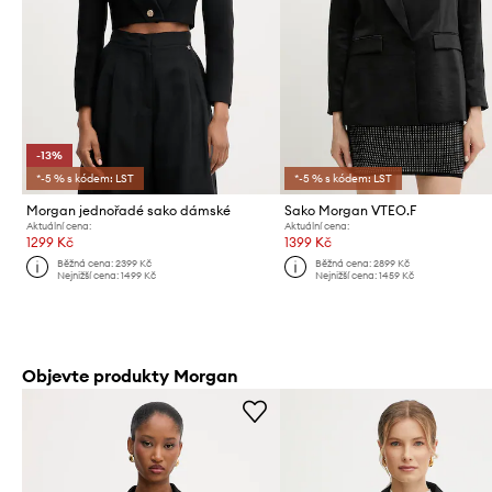
-13%
*-5 % s kódem: LST
*-5 % s kódem: LST
Morgan jednořadé sako dámské
Sako Morgan VTEO.F
Aktuální cena:
Aktuální cena:
1299 Kč
1399 Kč
Běžná cena:
2399 Kč
Běžná cena:
2899 Kč
Nejnižší cena:
1499 Kč
Nejnižší cena:
1459 Kč
Objevte produkty Morgan