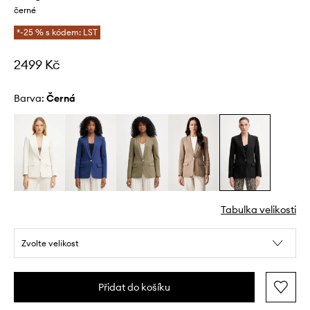
černé
*-25 % s kódem: LST
2499 Kč
Barva:
černá
Tabulka velikosti
Zvolte velikost
Přidat do košíku