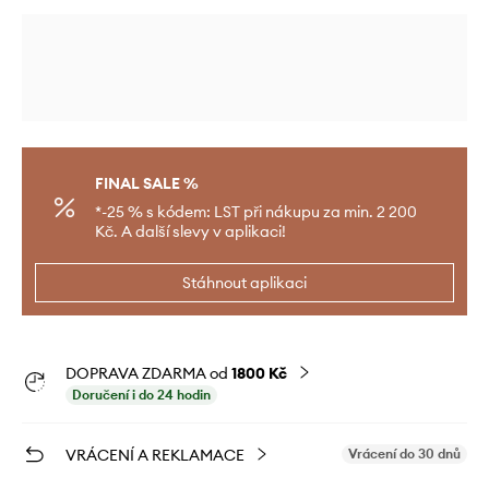
FINAL SALE %
*-25 % s kódem: LST při nákupu za min. 2 200
Kč. A další slevy v aplikaci!
Stáhnout aplikaci
DOPRAVA ZDARMA od
1800 Kč
Doručení i do 24 hodin
VRÁCENÍ A REKLAMACE
Vrácení do 30 dnů