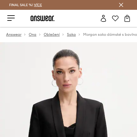
FINAL SALE %!
VÍCE
Ušetřete s Answear Club
Answear
Ona
Oblečení
Saka
Morgan sako dámské s bavln