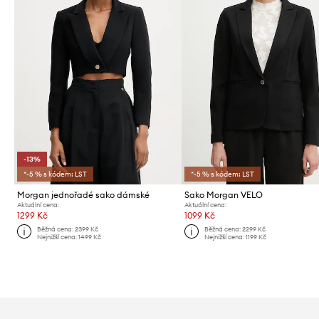
-13%
*-5 % s kódem: LST
*-5 % s kódem: LST
Morgan jednořadé sako dámské
Sako Morgan VELO
Aktuální cena:
Aktuální cena:
1299 Kč
1099 Kč
Běžná cena:
2399 Kč
Běžná cena:
2299 Kč
Nejnižší cena:
1499 Kč
Nejnižší cena:
1199 Kč