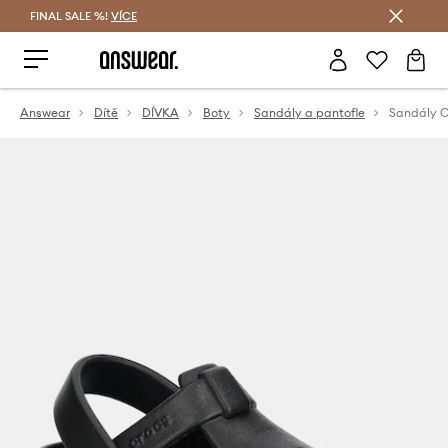
FINAL SALE %!
VÍCE
Ušetřete s Answear Club
Answear
Dítě
DÍVKA
Boty
Sandály a pantofle