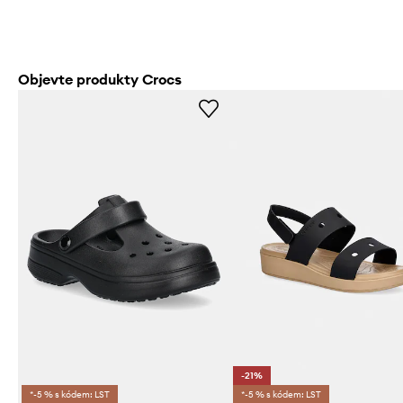
Objevte produkty Crocs
-21%
*-5 % s kódem: LST
*-5 % s kódem: LST