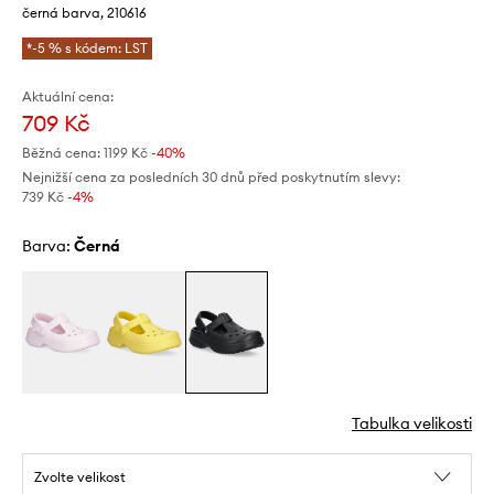
černá barva, 210616
*-5 % s kódem: LST
Aktuální cena:
709 Kč
Běžná cena:
1199 Kč
-40%
Nejnižší cena za posledních 30 dnů před poskytnutím slevy:
739 Kč
 -4%
Barva:
černá
Tabulka velikosti
Zvolte velikost