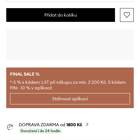
Přidat do košíku
FINAL SALE %
*-5 % s kódem: LST při nákupu za min. 2 200 Kč. S kódem
FIN: -10 % v aplikaci!
Stáhnout aplikaci
DOPRAVA ZDARMA od
1800 Kč
Doručení i do 24 hodin