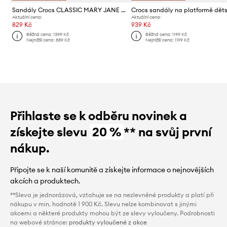
Sandály Crocs CLASSIC MARY JANE CLOG KIDS
Aktuální cena:
Aktuální cena:
829 Kč
939 Kč
Běžná cena:
1399 Kč
Běžná cena:
1199 Kč
Nejnižší cena:
889 Kč
Nejnižší cena:
1199 Kč
Přihlaste se k odběru novinek a
získejte slevu
20 %
** na svůj první
nákup.
Připojte se k naší komunitě a získejte informace o nejnovějších
akcích a produktech.
**Sleva je jednorázová, vztahuje se na nezlevněné produkty a platí při
nákupu v min. hodnotě 1 900 Kč. Slevu nelze kombinovat s jinými
akcemi a některé produkty mohou být ze slevy vyloučeny. Podrobnosti
na webové stránce:
produkty vyloučené z akce