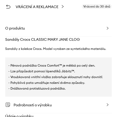
VRÁCENÍ A REKLAMACE
Vrácení do 30 dnů
O produktu
Sandály Crocs CLASSIC MARY JANE CLOG
Sandály z kolekce Crocs. Model vyroben ze syntetického materiálu.
- Pěnová podrážka Crocs Comfort™ je měkká po celý den.
- Lze přizpůsobit pomocí špendlíků Jibbitz™.
- Vroubkovaná vnitřní vložka zabraňuje sklouznutí nohy dovnitř.
- Pohyblivá pata umožňuje nošení dvěma způsoby.
- Drážkovaná protiskluzová podrážka.
Podrobnosti o výrobku
Údaje o výrobku