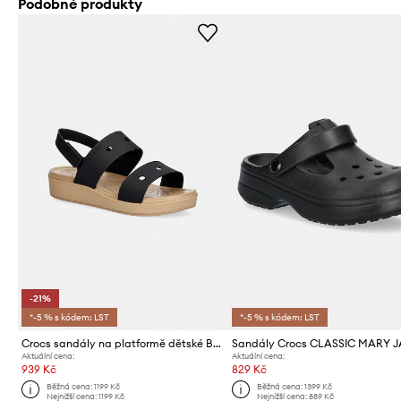
Podobné produkty
-21%
*-5 % s kódem: LST
*-5 % s kódem: LST
Crocs sandály na platformě dětské BROOKLYN SANDAL
Aktuální cena:
Aktuální cena:
939 Kč
829 Kč
Běžná cena:
1199 Kč
Běžná cena:
1399 Kč
Nejnižší cena:
1199 Kč
Nejnižší cena:
889 Kč