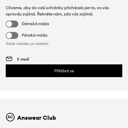
Chceme, aby do vaší schránky přicházelo jen to, co vás
opravdu zajímá. Řekněte nám, zda vás zajímá:
Dámská móda
Pánská móda
Výběr nabídky je volitelný.
Přihlásit se
Answear Club