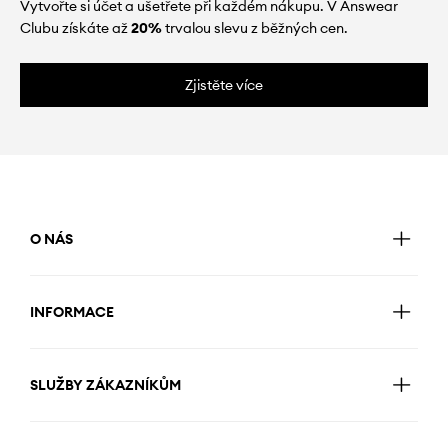
Vytvořte si účet a ušetřete při každém nákupu. V Answear
Clubu získáte až
20%
trvalou slevu z běžných cen.
Zjistěte více
O NÁS
INFORMACE
SLUŽBY ZÁKAZNÍKŮM