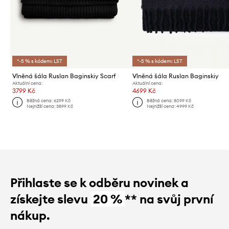
*-5 % s kódem: LST
*-5 % s kódem: LST
Vlněná šála Ruslan Baginskiy Scarf
Vlněná šála Ruslan Baginskiy
Aktuální cena:
Aktuální cena:
3799 Kč
4699 Kč
Běžná cena:
6299 Kč
Běžná cena:
8099 Kč
Nejnižší cena:
3899 Kč
Nejnižší cena:
4999 Kč
Přihlaste se k odběru novinek a
získejte slevu
20 %
** na svůj první
nákup.