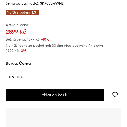
černá barva, hladký, SKR033-VWNE
*-5 % s kódem: LST
Aktuální cena:
2899 Kč
Běžná cena:
4899 Kč
-40%
Nejnižší cena za posledních 30 dnů před poskytnutím slevy:
2999 Kč
 -3%
Barva:
černá
ONE SIZE
Přidat do košíku