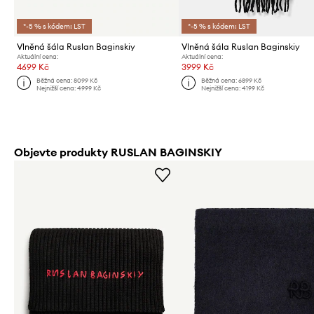
*-5 % s kódem: LST
*-5 % s kódem: LST
Vlněná šála Ruslan Baginskiy
Vlněná šála Ruslan Baginskiy
Aktuální cena:
Aktuální cena:
4699 Kč
3999 Kč
Běžná cena:
8099 Kč
Běžná cena:
6899 Kč
Nejnižší cena:
4999 Kč
Nejnižší cena:
4199 Kč
Objevte produkty RUSLAN BAGINSKIY