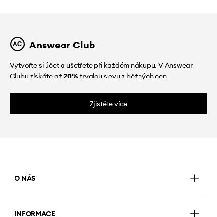
Answear Club
Vytvořte si účet a ušetřete při každém nákupu. V Answear
Clubu získáte až
20%
trvalou slevu z běžných cen.
Zjistěte více
O NÁS
INFORMACE