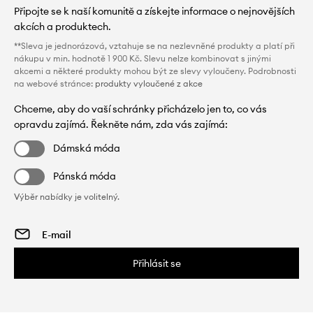
Připojte se k naší komunitě a získejte informace o nejnovějších
akcích a produktech.
**Sleva je jednorázová, vztahuje se na nezlevněné produkty a platí při
nákupu v min. hodnotě 1 900 Kč. Slevu nelze kombinovat s jinými
akcemi a některé produkty mohou být ze slevy vyloučeny. Podrobnosti
na webové stránce:
produkty vyloučené z akce
Chceme, aby do vaší schránky přicházelo jen to, co vás
opravdu zajímá. Řekněte nám, zda vás zajímá:
Dámská móda
Pánská móda
Výběr nabídky je volitelný.
Přihlásit se