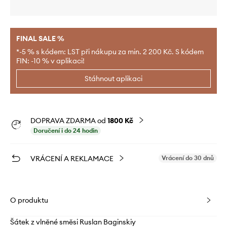
FINAL SALE %
*-5 % s kódem: LST při nákupu za min. 2 200 Kč. S kódem
FIN: -10 % v aplikaci!
Stáhnout aplikaci
DOPRAVA ZDARMA od
1800 Kč
Doručení i do 24 hodin
VRÁCENÍ A REKLAMACE
Vrácení do 30 dnů
O produktu
Šátek z vlněné směsi Ruslan Baginskiy