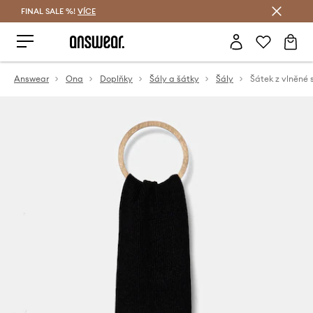
FINAL SALE %!
VÍCE
Ušetřete s Answear Club
Answear
Ona
Doplňky
Šály a šátky
Šály