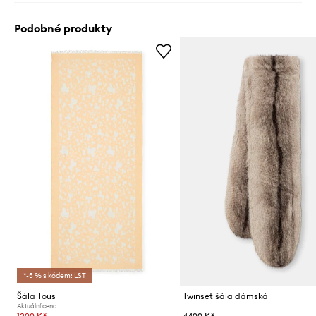
Podobné produkty
*-5 % s kódem: LST
Šála Tous
Twinset šála dámská
Aktuální cena: