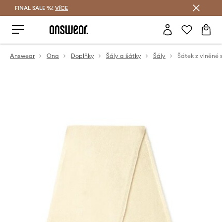
FINAL SALE %!
VÍCE
Ušetřete s Answear Club
Answear
Ona
Doplňky
Šály a šátky
Šály
Šátek z vlněné 