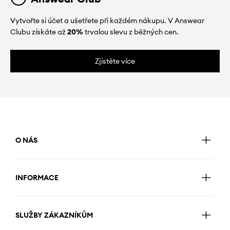
Vytvořte si účet a ušetřete při každém nákupu. V Answear
Clubu získáte až
20%
trvalou slevu z běžných cen.
Zjistěte více
O NÁS
INFORMACE
SLUŽBY ZÁKAZNÍKŮM