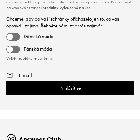
akcemi a některé produkty mohou být ze slevy vyloučeny. Podrobnosti
na webové stránce:
produkty vyloučené z akce
Chceme, aby do vaší schránky přicházelo jen to, co vás
opravdu zajímá. Řekněte nám, zda vás zajímá:
Dámská móda
Pánská móda
Výběr nabídky je volitelný.
Přihlásit se
Answear Club