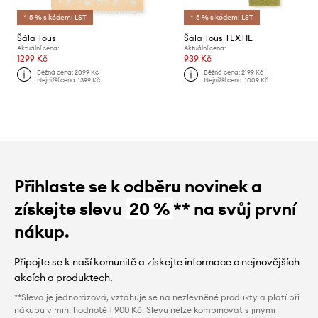
*-5 % s kódem: LST
*-5 % s kódem: LST
Šála Tous
Šála Tous TEXTIL
Aktuální cena:
Aktuální cena:
1299 Kč
939 Kč
Běžná cena:
2099 Kč
Běžná cena:
2199 Kč
Nejnižší cena:
1399 Kč
Nejnižší cena:
1009 Kč
Přihlaste se k odběru novinek a
získejte slevu
20 %
** na svůj první
nákup.
Připojte se k naší komunitě a získejte informace o nejnovějších
akcích a produktech.
**Sleva je jednorázová, vztahuje se na nezlevněné produkty a platí při
nákupu v min. hodnotě 1 900 Kč. Slevu nelze kombinovat s jinými