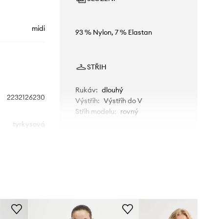
midi
93 % Nylon, 7 % Elastan
STŘIH
Rukáv
:
dlouhý
2232126230
Výstřih
:
Výstřih do V
Střih modelu
:
rovný
tyrkysová
2NDDAY