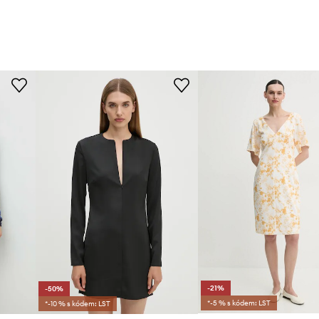
-21%
-50%
*-5 % s kódem: LST
*-10 % s kódem: LST