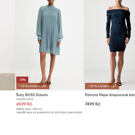
-11%
*-10 % s kódem: LST
*-25 % s kódem: LST
Šaty BOSS Dolumi
Patrizia Pepe drapované šat
Aktuální cena:
4599 Kč
7499 Kč
Běžná cena:
7899 Kč
Nejnižší cena za posledních 30 dnů před poskytnutím
slevy:
5199 Kč