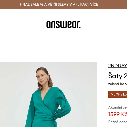
ácení zdarma (od 1800 Kč)
FINAL SALE % A VĚTŠÍ SLEVY V APLIKACI!
Doručení i do 24 h
VÍCE
Ušetřete s 
2NDDA
Šaty
zelená barv
*-5 % s k
Aktuální ce
1599 K
Běžná cena