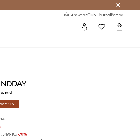
Answear Club
- 20 % na první objednávku
Answear Club
Journal
Pomoc
Y
 2NDDAY
a, midi
ódem: LST
na:
č
:
5499 Kč
-70%