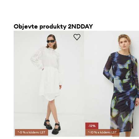
Objevte produkty 2NDDAY
-12%
*-5 % s kódem: LST
*-10 % s kódem: LST