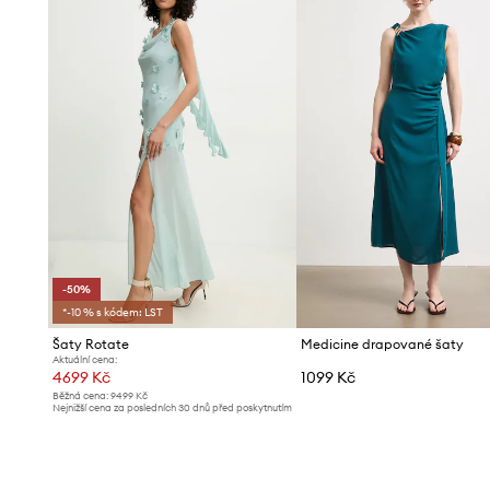
-50%
*-10 % s kódem: LST
Šaty Rotate
Medicine drapované šaty
Aktuální cena:
4699 Kč
1099 Kč
Běžná cena:
9499 Kč
Nejnižší cena za posledních 30 dnů před poskytnutím
slevy:
9499 Kč