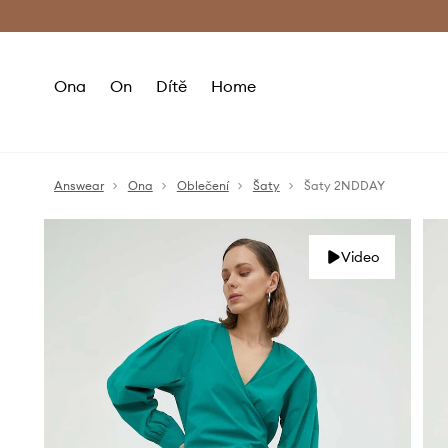
Premium Fashion Benefits
Doručení a vr
Ona
On
Dítě
Home
Answear
Ona
Oblečení
Šaty
Šaty 2NDDAY
Video