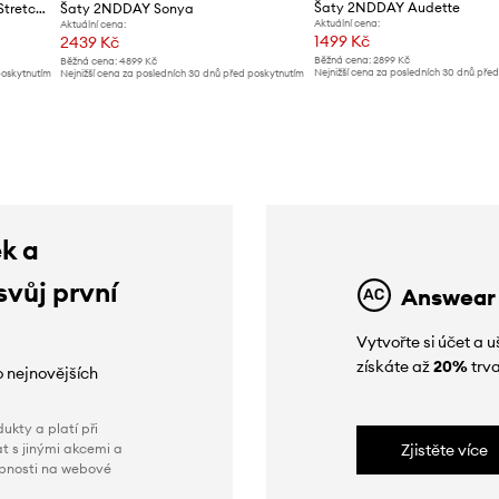
Šaty 2NDDAY Audette
Šaty 2NDDAY 2ND Josie TT - Stretch Mesh
Šaty 2NDDAY Sonya
Aktuální cena:
Aktuální cena:
1499 Kč
2439 Kč
Běžná cena:
2899 Kč
Běžná cena:
4899 Kč
Nejnižší cena za posledních 30 dnů pře
poskytnutím
Nejnižší cena za posledních 30 dnů před poskytnutím
slevy:
1899 Kč
slevy:
4899 Kč
ek a
svůj první
Answear
Vytvořte si účet a
získáte až
20%
trva
o nejnovějších
ukty a platí při
t s jinými akcemi a
Zjistěte více
obnosti na webové