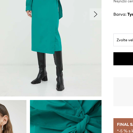
Nejnižší ce
Barva:
t
Zvolte ve
FINAL 
*-5 % s 