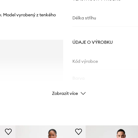
y. Model vyrobený z tenkého
Délka střihu
ÚDAJE O VÝROBKU
Kód výrobce
Barva
Zobrazit více
Značka
ID produktu