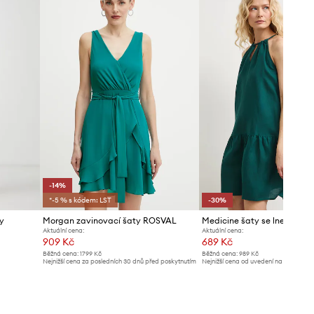
-14%
*-5 % s kódem: LST
-30%
y
Morgan zavinovací šaty ROSVAL
Medicine šaty se lnem
Aktuální cena:
Aktuální cena:
909 Kč
689 Kč
Běžná cena:
1799 Kč
Běžná cena:
989 Kč
Nejnižší cena za posledních 30 dnů před poskytnutím
Nejnižší cena od uvedení na trh:
989 K
slevy:
1069 Kč