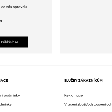
, co vás opravdu
da
Přihlásit se
MACE
SLUŽBY ZÁKAZNÍKŮM
ní podmínky
Reklamace
odmínky
Vrácení zboží/odstoupení od