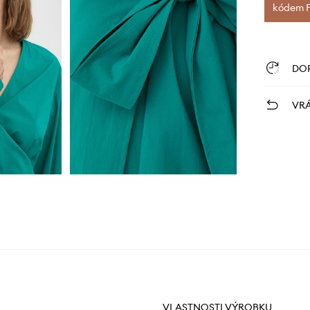
kódem FI
DO
VRÁ
VLASTNOSTI VÝROBKU