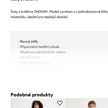
Šaty z kolekce 2NDDAY. Model vyroben z z jednobarevné látk
materiálu, ideální pro teplejší období.
- Rovný střih.
- Připevněný textilní pásek.
- Model se zakládajícím čelem.
- Výstřih do V.
- Snížená linie ramen.
- Tenká, neelastická tkanina.
- Délka rukávu (měřena od výstřihu): 70 cm.
- Délka: 120 cm.
- Šířka v podpaží: 47 cm.
- Rozměry pro velikost: 36.
Podobné produkty