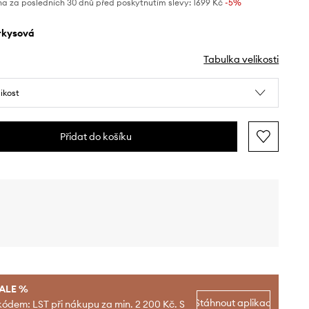
na za posledních 30 dnů před poskytnutím slevy:
1699 Kč
 -5%
yrkysová
Tabulka velikosti
likost
Přidat do košíku
SALE %
Stáhnout aplikaci
kódem: LST při nákupu za min. 2 200 Kč. S