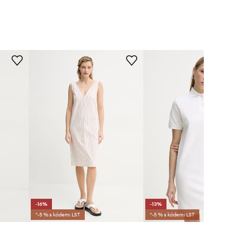
-16%
-13%
*-5 % s kódem: LST
*-5 % s kódem: LST