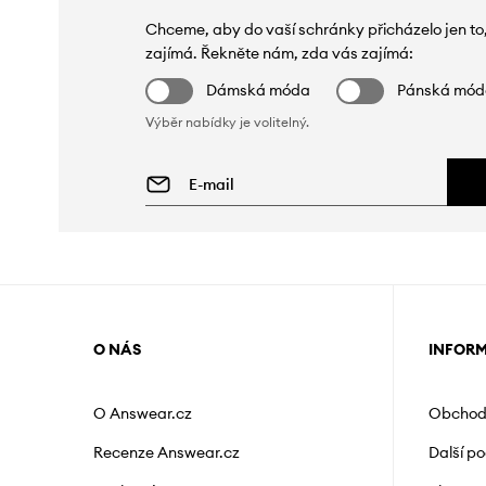
Chceme, aby do vaší schránky přicházelo jen to
zajímá. Řekněte nám, zda vás zajímá:
Dámská móda
Pánská mó
Výběr nabídky je volitelný.
O NÁS
INFOR
O Answear.cz
Obchod
Recenze Answear.cz
Další p