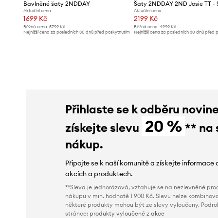
Bavlněné šaty 2NDDAY
Aktuální cena:
Aktuální cena:
1699 Kč
2199 Kč
Běžná cena:
5799 Kč
Běžná cena:
4999 Kč
Nejnižší cena za posledních 30 dnů před poskytnutím
Nejnižší cena za posledních 30 dnů před 
slevy:
1799 Kč
slevy:
2499 Kč
Přihlaste se k odběru novin
20 %
získejte slevu
** na 
nákup.
Připojte se k naší komunitě a získejte informace 
akcích a produktech.
**Sleva je jednorázová, vztahuje se na nezlevněné prod
nákupu v min. hodnotě 1 900 Kč. Slevu nelze kombinova
některé produkty mohou být ze slevy vyloučeny. Podr
stránce:
produkty vyloučené z akce