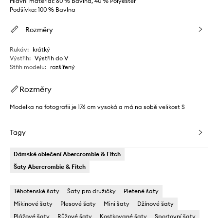
Hlavní materiál: 60 % Bavlna, 40 % Polyester
Podšívka: 100 % Bavlna
Rozměry
Rukáv
:
krátký
Výstřih
:
Výstřih do V
Střih modelu
:
rozšířený
Rozměry
Modelka na fotografii je 176 cm vysoká a má na sobě velikost S
Tagy
Dámské oblečení Abercrombie & Fitch
Šaty Abercrombie & Fitch
Těhotenské šaty
Šaty pro družičky
Pletené šaty
Mikinové šaty
Plesové šaty
Mini šaty
Džínové šaty
Plážové šaty
Růžové šaty
Kostkované šaty
Sportovní šaty