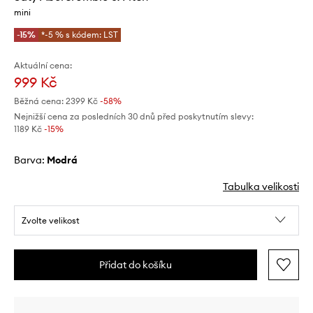
mini
-15%
*-5 % s kódem: LST
Aktuální cena:
999 Kč
Běžná cena:
2399 Kč
-58%
Nejnižší cena za posledních 30 dnů před poskytnutím slevy:
1189 Kč
 -15%
Barva:
modrá
Tabulka velikosti
Zvolte velikost
Přidat do košíku