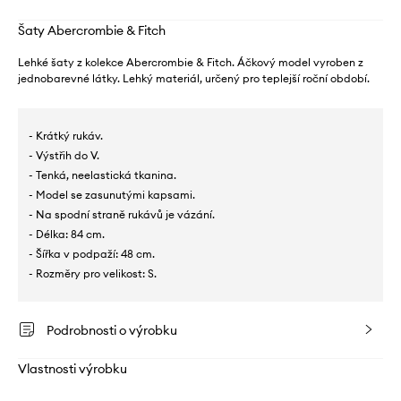
Šaty Abercrombie & Fitch
Lehké šaty z kolekce Abercrombie & Fitch. Áčkový model vyroben z
jednobarevné látky. Lehký materiál, určený pro teplejší roční období.
- Krátký rukáv.
- Výstřih do V.
- Tenká, neelastická tkanina.
- Model se zasunutými kapsami.
- Na spodní straně rukávů je vázání.
- Délka: 84 cm.
- Šířka v podpaží: 48 cm.
- Rozměry pro velikost: S.
Podrobnosti o výrobku
Vlastnosti výrobku