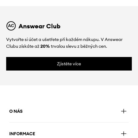
Answear Club
Vytvořte si účet a ušetřete při každém nákupu. V Answear
Clubu získáte až
20%
trvalou slevu z běžných cen.
Zjistěte více
O NÁS
INFORMACE