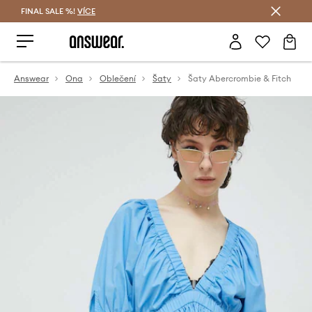
FINAL SALE %!
VÍCE
Ušetřete s Answear Club
Answear
Ona
Oblečení
Šaty
Šaty Abercrombie & Fitch