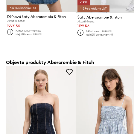
-19%
*-5 % s kódem: LST
*-5 % s kódem: LST
Džínové šaty Abercrombie & Fitch
Šaty Abercrombie & Fitch
Aktuální cena:
Aktuální cena:
1059 Kč
1199 Kč
Běžná cena:
1999 Kč
Běžná cena:
2999 Kč
Nejnižší cena:
1129 Kč
Nejnižší cena:
1489 Kč
Objevte produkty Abercrombie & Fitch