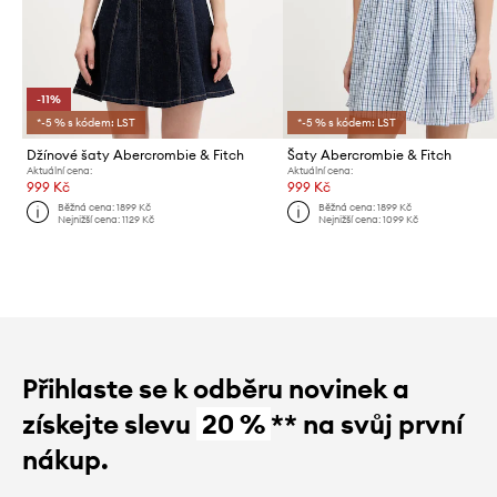
-11%
*-5 % s kódem: LST
*-5 % s kódem: LST
Džínové šaty Abercrombie & Fitch
Šaty Abercrombie & Fitch
Aktuální cena:
Aktuální cena:
999 Kč
999 Kč
Běžná cena:
1899 Kč
Běžná cena:
1899 Kč
Nejnižší cena:
1129 Kč
Nejnižší cena:
1099 Kč
Přihlaste se k odběru novinek a
získejte slevu
20 %
** na svůj první
nákup.