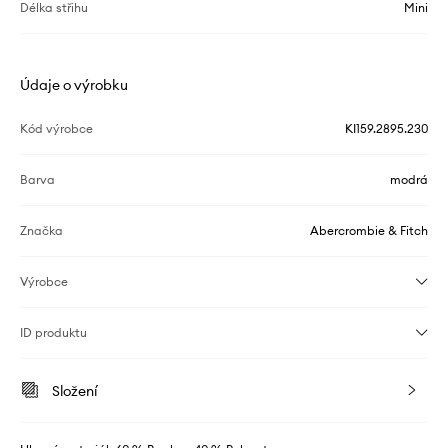
Délka střihu
Mini
Údaje o výrobku
Kód výrobce
KI159.2895.230
Barva
modrá
Značka
Abercrombie & Fitch
Výrobce
ID produktu
Složení