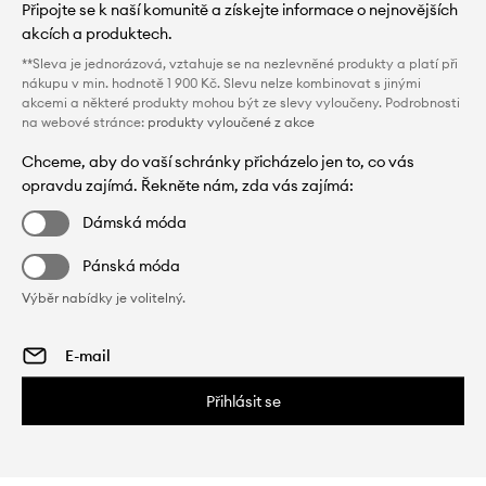
Připojte se k naší komunitě a získejte informace o nejnovějších
akcích a produktech.
**Sleva je jednorázová, vztahuje se na nezlevněné produkty a platí při
nákupu v min. hodnotě 1 900 Kč. Slevu nelze kombinovat s jinými
akcemi a některé produkty mohou být ze slevy vyloučeny. Podrobnosti
na webové stránce:
produkty vyloučené z akce
Chceme, aby do vaší schránky přicházelo jen to, co vás
opravdu zajímá. Řekněte nám, zda vás zajímá:
Dámská móda
Pánská móda
Výběr nabídky je volitelný.
Přihlásit se