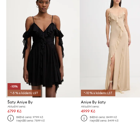
-10%
*-5 % s kódem: LST
*-10 % s kódem: LST
Šaty Aniye By
Aniye By šaty
Aktuální cena:
Aktuální cena:
6799 Kč
4999 Kč
Běžná cena:
9799 Kč
Běžná cena:
8499 Kč
Nejnižší cena:
7599 Kč
Nejnižší cena:
5499 Kč