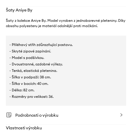
Šaty Aniye By
Šaty z kolekce Aniye By. Model vyroben z jednobarevné pleteniny. Díky
obsahu polyesteru je materiál odolnější proti mačkání.
- Přiléhavý střih zdůrazňující postavu.
- Skryté zipové zapínání.
- Model s podšívkou.
- Dvoustranné, ozdobné výřezy.
- Tenká, elastická pletenina.
- Šířka v podpaží: 38 cm.
- Šířka v bocích: 40 cm.
- Délka: 82 cm.
- Rozměry pro velikost: 36.
Podrobnosti o výrobku
Vlastnosti výrobku