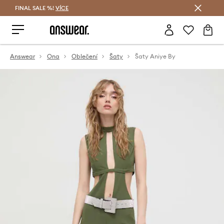
FINAL SALE %!
VÍCE
Ušetřete s Answear Club
Answear
Ona
Oblečení
Šaty
Šaty Aniye By