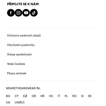
PŘIPOJTE SE K NÁM
Ochrana osobních údajů
Obchodní podmínky
Údaje společnosti
Vaše Cookies
Mapa stránek
WEARETHEANSWEAR IN:
BG
CY
CZ
GR
HR
HU
IT
PL
RO
SI
SK
UA
UA(RU)