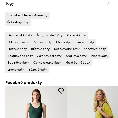
Tagy
Dámské oblečení Aniye By
Šaty Aniye By
Těhotenské šaty
Šaty pro družičky
Pletené šaty
Mikinové šaty
Plesové šaty
Mini šaty
Džínové šaty
Plážové šaty
Růžové šaty
Kostkované šaty
Sportovní šaty
Kostkované šaty
Zavinovací šaty
Krajkové šaty
Modré šaty
Bavlněné šaty
Černé dlouhé šaty
Malé černé šaty
Lněné šaty
Béžové šaty
Podobné produkty