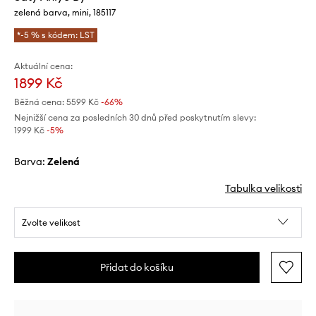
zelená barva, mini, 185117
*-5 % s kódem: LST
Aktuální cena:
1899 Kč
Běžná cena:
5599 Kč
-66%
Nejnižší cena za posledních 30 dnů před poskytnutím slevy:
1999 Kč
 -5%
Barva:
zelená
Tabulka velikosti
Zvolte velikost
Přidat do košíku