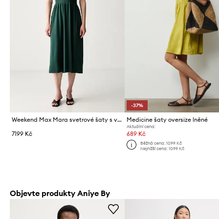
-37%
Weekend Max Mara svetrové šaty s viskózou WKDCALIBRI
Medicine šaty oversize lněné
Aktuální cena:
7199 Kč
689 Kč
Běžná cena:
1099 Kč
Nejnižší cena:
1099 Kč
Objevte produkty Aniye By