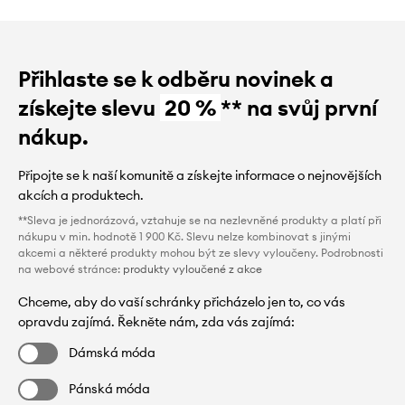
Přihlaste se k odběru novinek a
získejte slevu
20 %
** na svůj první
nákup.
Připojte se k naší komunitě a získejte informace o nejnovějších
akcích a produktech.
**Sleva je jednorázová, vztahuje se na nezlevněné produkty a platí při
nákupu v min. hodnotě 1 900 Kč. Slevu nelze kombinovat s jinými
akcemi a některé produkty mohou být ze slevy vyloučeny. Podrobnosti
na webové stránce:
produkty vyloučené z akce
Chceme, aby do vaší schránky přicházelo jen to, co vás
opravdu zajímá. Řekněte nám, zda vás zajímá:
Dámská móda
Pánská móda