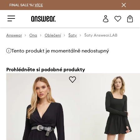
FINAL SALE %!
VÍCE
Ušetřete s Answear Club
Answear
Ona
Oblečení
Šaty
Šaty Answear.LAB
Tento produkt je momentálně nedostupný
Prohlédněte si podobné produkty