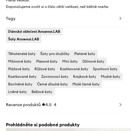
Menší velikost
Doporučujeme zvolit si o číslo větší velikost, než běžně nosíte.
Tagy
Dámské oblečení Answear.LAB
Šaty Answear.LAB
Těhotenské šaty
Šaty pro družičky
Pletené šaty
Mikinové šaty
Plesové šaty
Mini šaty
Džínové šaty
Plážové šaty
Růžové šaty
Kostkované šaty
Sportovní šaty
Kostkované šaty
Zavinovací šaty
Krajkové šaty
Modré šaty
Bavlněné šaty
Černé dlouhé šaty
Malé černé šaty
Lněné šaty
Béžové šaty
Recenze produktů
4.5
4
Prohlédněte si podobné produkty