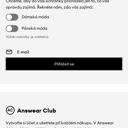
Chceme, aby do vaší schránky přicházelo jen to, co vás
opravdu zajímá. Řekněte nám, zda vás zajímá:
Dámská móda
Pánská móda
Výběr nabídky je volitelný.
Přihlásit se
Answear Club
Vytvořte si účet a ušetřete při každém nákupu. V Answear