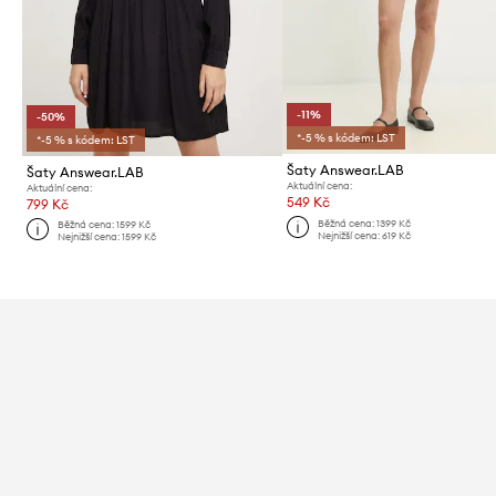
-11%
-50%
*-5 % s kódem: LST
*-5 % s kódem: LST
Šaty Answear.LAB
Šaty Answear.LAB
Aktuální cena:
Aktuální cena:
549 Kč
799 Kč
Běžná cena:
1399 Kč
Běžná cena:
1599 Kč
Nejnižší cena:
619 Kč
Nejnižší cena:
1599 Kč