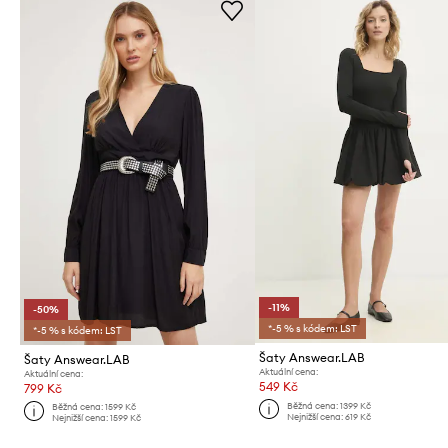
-11%
-50%
*-5 % s kódem: LST
*-5 % s kódem: LST
Šaty Answear.LAB
Šaty Answear.LAB
Aktuální cena:
Aktuální cena:
549 Kč
799 Kč
Běžná cena:
1399 Kč
Běžná cena:
1599 Kč
Nejnižší cena:
619 Kč
Nejnižší cena:
1599 Kč