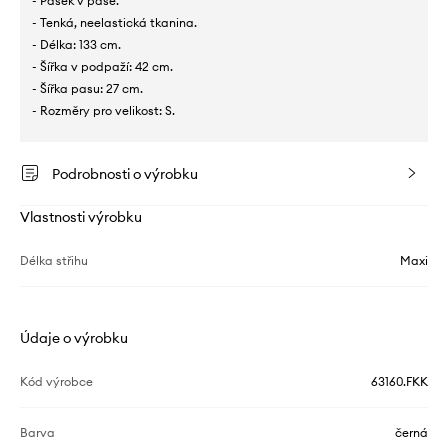
- Pásek v pase.
- Tenká, neelastická tkanina.
- Délka: 133 cm.
- Šířka v podpaží: 42 cm.
- Šířka pasu: 27 cm.
- Rozměry pro velikost: S.
Podrobnosti o výrobku
Vlastnosti výrobku
Délka střihu
Maxi
Údaje o výrobku
Kód výrobce
63160.FKK
Barva
černá