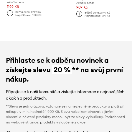
Aktuální cena:
Aktuální cena:
1199 Kč
909 Kč
Běžná cena:
2299 Kč
Běžná cena:
2499 Kč
Nejnižší cena:
1229 Kč
Nejnižší cena:
999 Kč
Přihlaste se k odběru novinek a
získejte slevu
20 %
** na svůj první
nákup.
Připojte se k naší komunitě a získejte informace o nejnovějších
akcích a produktech.
**Sleva je jednorázová, vztahuje se na nezlevněné produkty a platí při
nákupu v min. hodnotě 1 900 Kč. Slevu nelze kombinovat s jinými
akcemi a některé produkty mohou být ze slevy vyloučeny. Podrobnosti
na webové stránce:
produkty vyloučené z akce