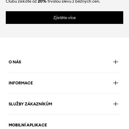
Clubu získáte až
20%
trvalou slevu z běžných cen.
Zjistěte více
O NÁS
INFORMACE
SLUŽBY ZÁKAZNÍKŮM
MOBILNÍ APLIKACE