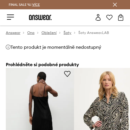
FINAL SALE %!
VÍCE
Ušetřete s Answear Club
Answear
Ona
Oblečení
Šaty
Šaty Answear.LAB
Tento produkt je momentálně nedostupný
Prohlédněte si podobné produkty