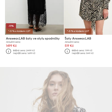
-11%
*-5 % s kódem: LST
*-5 % s kódem: LST
Answear.LAB šaty ve stylu spodničky
Šaty Answear.LAB
Aktuální cena:
Aktuální cena:
1499 Kč
519 Kč
Běžná cena:
2499 Kč
Běžná cena:
1199 Kč
Nejnižší cena:
1699 Kč
Nejnižší cena:
549 Kč