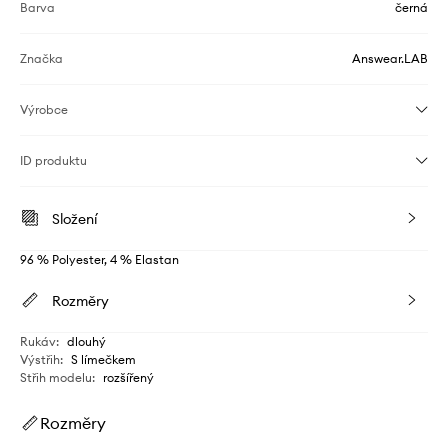
Barva
černá
Značka
Answear.LAB
Výrobce
ID produktu
Složení
96 % Polyester, 4 % Elastan
Rozměry
Rukáv
:
dlouhý
Výstřih
:
S límečkem
Střih modelu
:
rozšířený
Rozměry