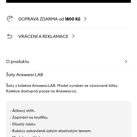
DOPRAVA ZDARMA od
1800 Kč
VRÁCENÍ A REKLAMACE
O produktu
Šaty Answear.LAB
Šaty z kolekce Answear.LAB. Model vyroben ze vzorované látky.
Kolekce dostupná pouze na Answear.cz.
- Áčkový střih.
- Zapínání na knoflíky.
- Dlouhý rukáv.
- Rukávy zakončené úzkým elastickým lemem.