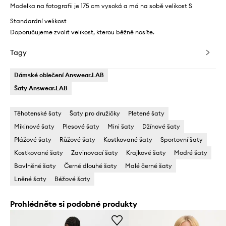
Modelka na fotografii je 175 cm vysoká a má na sobě velikost S
Standardní velikost
Doporučujeme zvolit velikost, kterou běžně nosíte.
Tagy
Dámské oblečení Answear.LAB
Šaty Answear.LAB
Těhotenské šaty
Šaty pro družičky
Pletené šaty
Mikinové šaty
Plesové šaty
Mini šaty
Džínové šaty
Plážové šaty
Růžové šaty
Kostkované šaty
Sportovní šaty
Kostkované šaty
Zavinovací šaty
Krajkové šaty
Modré šaty
Bavlněné šaty
Černé dlouhé šaty
Malé černé šaty
Lněné šaty
Béžové šaty
Prohlédněte si podobné produkty