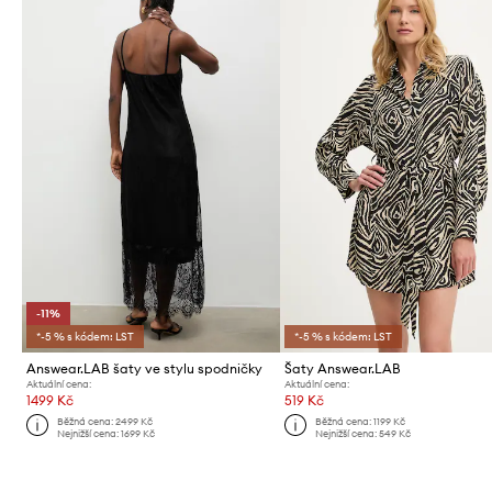
-11%
*-5 % s kódem: LST
*-5 % s kódem: LST
Answear.LAB šaty ve stylu spodničky
Šaty Answear.LAB
Aktuální cena:
Aktuální cena:
1499 Kč
519 Kč
Běžná cena:
2499 Kč
Běžná cena:
1199 Kč
Nejnižší cena:
1699 Kč
Nejnižší cena:
549 Kč