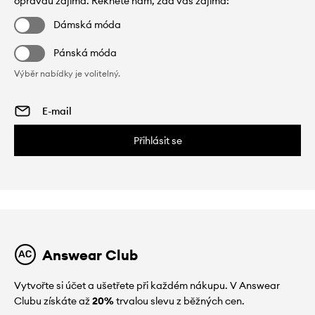
opravdu zajímá. Řekněte nám, zda vás zajímá:
Dámská móda
Pánská móda
Výběr nabídky je volitelný.
Přihlásit se
Answear Club
Vytvořte si účet a ušetřete při každém nákupu. V Answear
Clubu získáte až
20%
trvalou slevu z běžných cen.