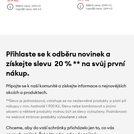
379 Kč
Běžná cena:
2999 Kč
Běžná cena:
1299 Kč
Nejnižší cena:
1299 Kč
Nejnižší cena:
399 Kč
Přihlaste se k odběru novinek a
získejte slevu
20 %
** na svůj první
nákup.
Připojte se k naší komunitě a získejte informace o nejnovějších
akcích a produktech.
**Sleva je jednorázová, vztahuje se na nezlevněné produkty a platí při
nákupu v min. hodnotě 1 900 Kč. Slevu nelze kombinovat s jinými
akcemi a některé produkty mohou být ze slevy vyloučeny. Podrobnosti
na webové stránce:
produkty vyloučené z akce
Chceme, aby do vaší schránky přicházelo jen to, co vás