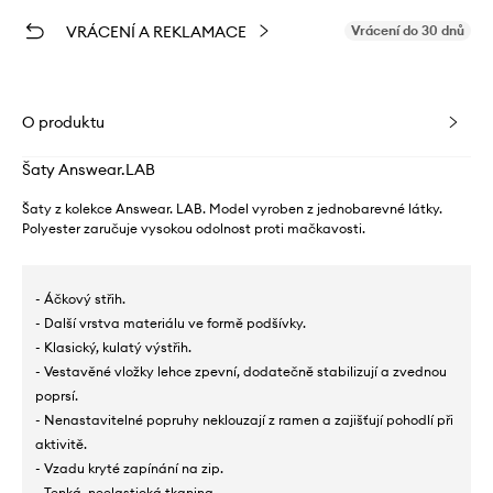
VRÁCENÍ A REKLAMACE
Vrácení do 30 dnů
O produktu
Šaty Answear.LAB
Šaty z kolekce Answear. LAB. Model vyroben z jednobarevné látky.
Polyester zaručuje vysokou odolnost proti mačkavosti.
- Áčkový střih.
- Další vrstva materiálu ve formě podšívky.
- Klasický, kulatý výstřih.
- Vestavěné vložky lehce zpevní, dodatečně stabilizují a zvednou
poprsí.
- Nenastavitelné popruhy neklouzají z ramen a zajišťují pohodlí při
aktivitě.
- Vzadu kryté zapínání na zip.
- Tenká, neelastická tkanina.