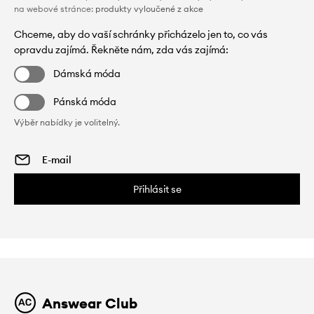
na webové stránce:
produkty vyloučené z akce
Chceme, aby do vaší schránky přicházelo jen to, co vás
opravdu zajímá. Řekněte nám, zda vás zajímá:
Dámská móda
Pánská móda
Výběr nabídky je volitelný.
Přihlásit se
Answear Club