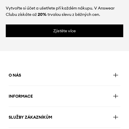
Vytvořte si účet a ušetřete při každém nákupu. V Answear
Clubu získáte až
20%
trvalou slevu z běžných cen.
Zjistěte více
O NÁS
INFORMACE
SLUŽBY ZÁKAZNÍKŮM