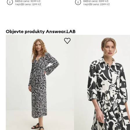
Běžná cena:
3099 Kč
Běžná cena:
3399 Kč
Nejnižší cena:
1299 Kč
Nejnižší cena:
2399 Kč
Objevte produkty Answear.LAB