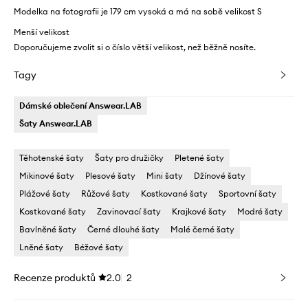
Modelka na fotografii je 179 cm vysoká a má na sobě velikost S
Menší velikost
Doporučujeme zvolit si o číslo větší velikost, než běžně nosíte.
Tagy
Dámské oblečení Answear.LAB
Šaty Answear.LAB
Těhotenské šaty
Šaty pro družičky
Pletené šaty
Mikinové šaty
Plesové šaty
Mini šaty
Džínové šaty
Plážové šaty
Růžové šaty
Kostkované šaty
Sportovní šaty
Kostkované šaty
Zavinovací šaty
Krajkové šaty
Modré šaty
Bavlněné šaty
Černé dlouhé šaty
Malé černé šaty
Lněné šaty
Béžové šaty
Recenze produktů
2.0
2