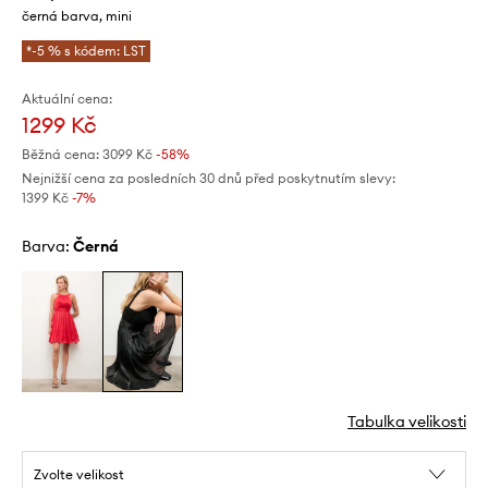
černá barva, mini
*-5 % s kódem: LST
Aktuální cena:
1299 Kč
Běžná cena:
3099 Kč
-58%
Nejnižší cena za posledních 30 dnů před poskytnutím slevy:
1399 Kč
 -7%
Barva:
černá
Tabulka velikosti
Zvolte velikost