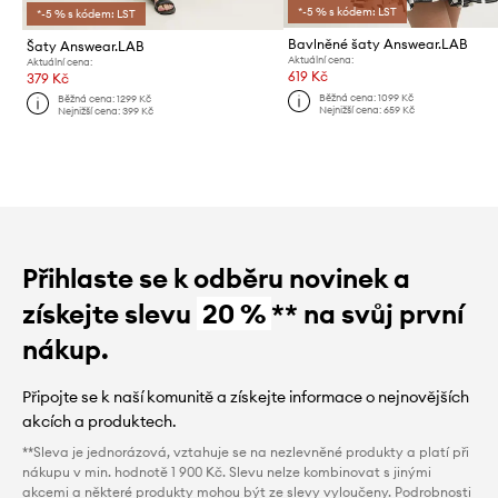
*-5 % s kódem: LST
*-5 % s kódem: LST
Bavlněné šaty Answear.LAB
Šaty Answear.LAB
Aktuální cena:
Aktuální cena:
619 Kč
379 Kč
Běžná cena:
1099 Kč
Běžná cena:
1299 Kč
Nejnižší cena:
659 Kč
Nejnižší cena:
399 Kč
Přihlaste se k odběru novinek a
získejte slevu
20 %
** na svůj první
nákup.
Připojte se k naší komunitě a získejte informace o nejnovějších
akcích a produktech.
**Sleva je jednorázová, vztahuje se na nezlevněné produkty a platí při
nákupu v min. hodnotě 1 900 Kč. Slevu nelze kombinovat s jinými
akcemi a některé produkty mohou být ze slevy vyloučeny. Podrobnosti