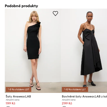
Podobné produkty
*-5 % s kódem: LST
*-10 % s kódem: LST
Šaty Answear.LAB
Aktuální cena:
Aktuální cena:
1199 Kč
2199 Kč