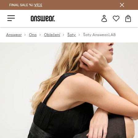
FINAL SALE %!
VÍCE
Ušetřete s Answear Club
Answear
Ona
Oblečení
Šaty
Šaty Answear.LAB