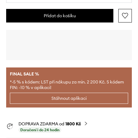
Přidat do košíku
FINAL SALE %
*-5 % s kódem: LST při nákupu za min. 2 200 Kč. S kódem
FIN: -10 % v aplikaci!
Stáhnout aplikaci
DOPRAVA ZDARMA od
1800 Kč
Doručení i do 24 hodin