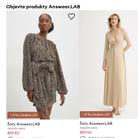
Objevte produkty Answear.LAB
*-5 % s kódem: LST
*-5 % s kódem: LST
Šaty Answear.LAB
Šaty Answear.LAB
Aktuální cena:
Aktuální cena:
859 Kč
859 Kč
Běžná cena:
2199 Kč