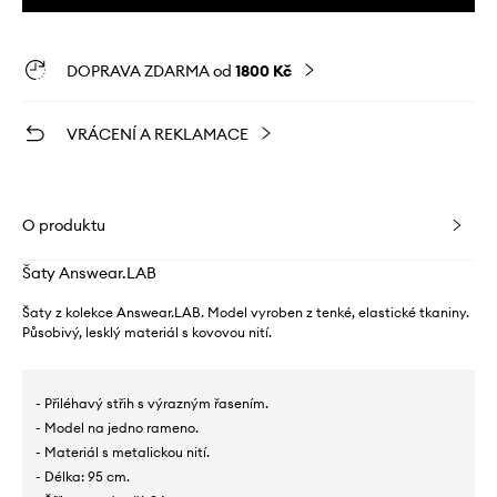
DOPRAVA ZDARMA od
1800 Kč
VRÁCENÍ A REKLAMACE
O produktu
Šaty Answear.LAB
Šaty z kolekce Answear.LAB. Model vyroben z tenké, elastické tkaniny.
Působivý, lesklý materiál s kovovou nití.
- Přiléhavý střih s výrazným řasením.
- Model na jedno rameno.
- Materiál s metalickou nití.
- Délka: 95 cm.