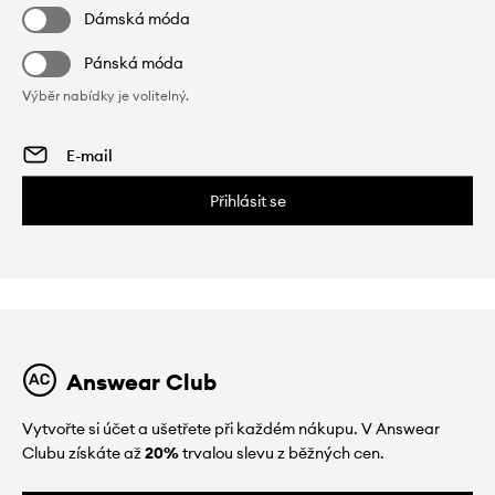
Dámská móda
Pánská móda
Výběr nabídky je volitelný.
Přihlásit se
Answear Club
Vytvořte si účet a ušetřete při každém nákupu. V Answear
Clubu získáte až
20%
trvalou slevu z běžných cen.