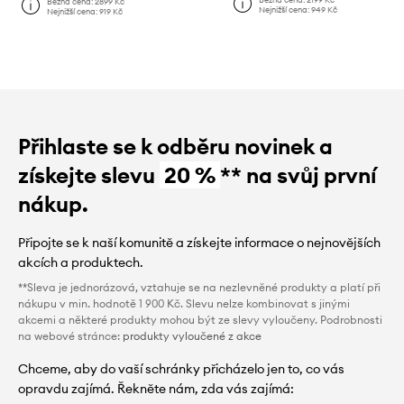
Běžná cena:
2899 Kč
Nejnižší cena:
949 Kč
Nejnižší cena:
919 Kč
Přihlaste se k odběru novinek a
získejte slevu
20 %
** na svůj první
nákup.
Připojte se k naší komunitě a získejte informace o nejnovějších
akcích a produktech.
**Sleva je jednorázová, vztahuje se na nezlevněné produkty a platí při
nákupu v min. hodnotě 1 900 Kč. Slevu nelze kombinovat s jinými
akcemi a některé produkty mohou být ze slevy vyloučeny. Podrobnosti
na webové stránce:
produkty vyloučené z akce
Chceme, aby do vaší schránky přicházelo jen to, co vás
opravdu zajímá. Řekněte nám, zda vás zajímá: