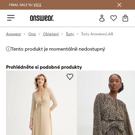
FINAL SALE %!
VÍCE
Ušetřete s Answear Club
Answear
Ona
Oblečení
Šaty
Šaty Answear.LAB
Tento produkt je momentálně nedostupný
Prohlédněte si podobné produkty