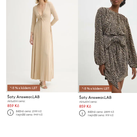
*-5 % s kódem: LST
*-5 % s kódem: LST
Šaty Answear.LAB
Šaty Answear.LAB
Aktuální cena:
Aktuální cena:
859 Kč
859 Kč
Běžná cena:
2199 Kč
Běžná cena:
2899 Kč
Nejnižší cena:
949 Kč
Nejnižší cena:
919 Kč