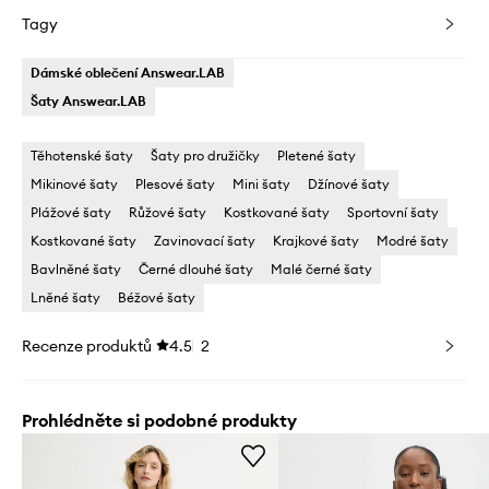
Tagy
Dámské oblečení Answear.LAB
Šaty Answear.LAB
Těhotenské šaty
Šaty pro družičky
Pletené šaty
Mikinové šaty
Plesové šaty
Mini šaty
Džínové šaty
Plážové šaty
Růžové šaty
Kostkované šaty
Sportovní šaty
Kostkované šaty
Zavinovací šaty
Krajkové šaty
Modré šaty
Bavlněné šaty
Černé dlouhé šaty
Malé černé šaty
Lněné šaty
Béžové šaty
Recenze produktů
4.5
2
Prohlédněte si podobné produkty