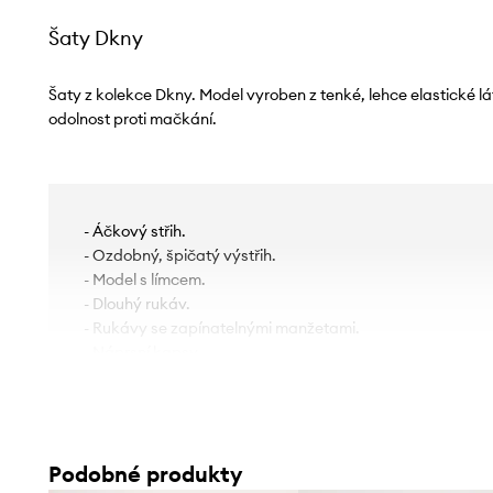
Šaty Dkny
Šaty z kolekce Dkny. Model vyroben z tenké, lehce elastické lá
odolnost proti mačkání.
- Áčkový střih.
- Ozdobný, špičatý výstřih.
- Model s límcem.
- Dlouhý rukáv.
- Rukávy se zapínatelnými manžetami.
- Náprsní kapsy.
- Model s vázáním umožňujícím regulaci.
- Připevněný textilní pásek.
- Boční zapínání na krytý zip.
- Délka rukávu: 59 cm.
Podobné produkty
- Délka: 93 cm.