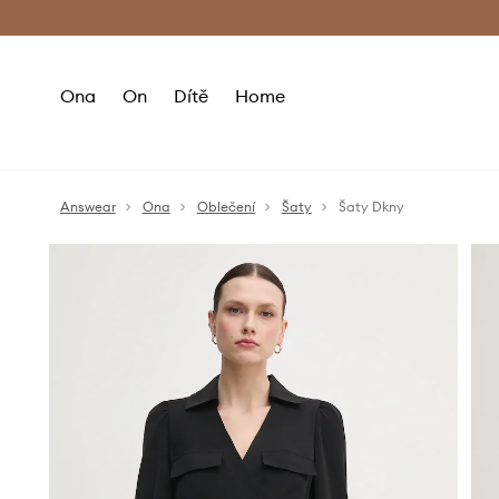
Premium Fashion Benefits
Doručení a vr
Ona
On
Dítě
Home
Answear
Ona
Oblečení
Šaty
Šaty Dkny