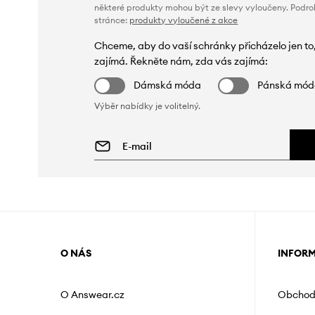
některé produkty mohou být ze slevy vyloučeny. Podr
stránce:
produkty vyloučené z akce
Chceme, aby do vaší schránky přicházelo jen to
zajímá. Řekněte nám, zda vás zajímá:
Dámská móda
Pánská mó
Výběr nabídky je volitelný.
O NÁS
INFOR
O Answear.cz
Obchod