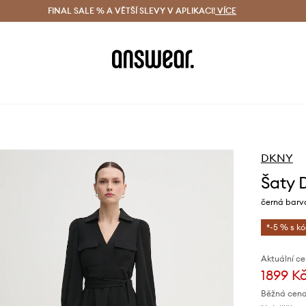
ácení zdarma (od 1800 Kč)
FINAL SALE % A VĚTŠÍ SLEVY V APLIKACI!
Doručení i do 24 h
VÍCE
Ušetřete s 
DKNY
Šaty 
černá barv
*-5 % s k
Aktuální ce
1899 K
Běžná cena