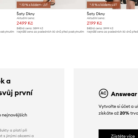
*-10 % s kódem: LST
*-5 % s kódem: LST
Šaty Dkny
Šaty Dkny
Aktuální cena:
Aktuální cena:
2499 Kč
2199 Kč
Běžná cena:
3899 Kč
Běžná cena:
3999 Kč
poskytnutím
Nejnižší cena za posledních 30 dnů před poskytnutím
Nejnižší cena za posledních 30 dnů pře
slevy:
2599 Kč
slevy:
2299 Kč
ek a
svůj první
Answear
Vytvořte si účet a
získáte až
20%
trva
o nejnovějších
ukty a platí při
t s jinými akcemi a
Zjistěte více