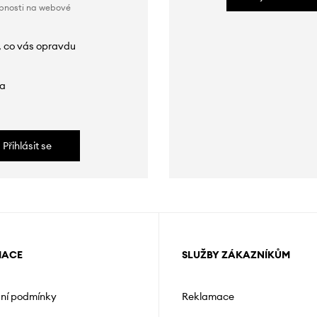
obnosti na webové
, co vás opravdu
da
Přihlásit se
MACE
SLUŽBY ZÁKAZNÍKŮM
ní podmínky
Reklamace