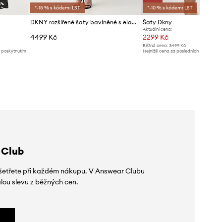
*-15 % s kódem: LST
*-10 % s kódem: LST
DKNY rozšířené šaty bavlněné s elastanem
Šaty Dkny
Aktuální cena:
4499 Kč
2299 Kč
Běžná cena:
3499 Kč
d poskytnutím
Nejnižší cena za posledních 30 dnů př
slevy:
2599 Kč
 Club
 ušetřete při každém nákupu. V Answear Clubu
lou slevu z běžných cen.