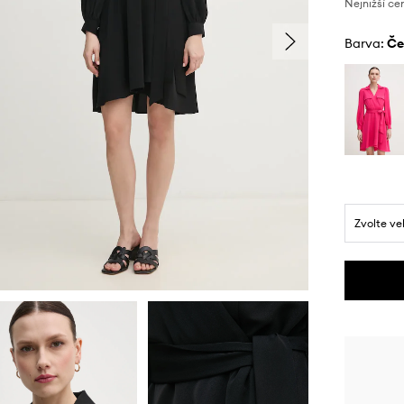
Nejnižší ce
Barva:
č
Zvolte ve