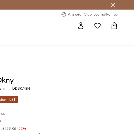
Answear Club
- 20 % na první objednávku
Answear Club
Journal
Pomoc
Dkny
a, mini, DD3K7484
ódem: LST
na:
č
:
3999 Kč
-52%