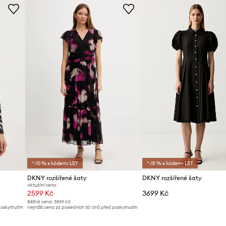
ID produktu
*-10 % s kódem: LST
*-15 % s kódem: LST
DKNY rozšířené šaty
DKNY rozšířené šaty
Aktuální cena:
2599 Kč
3699 Kč
Běžná cena:
3899 Kč
poskytnutím
Nejnižší cena za posledních 30 dnů před poskytnutím
slevy:
2799 Kč