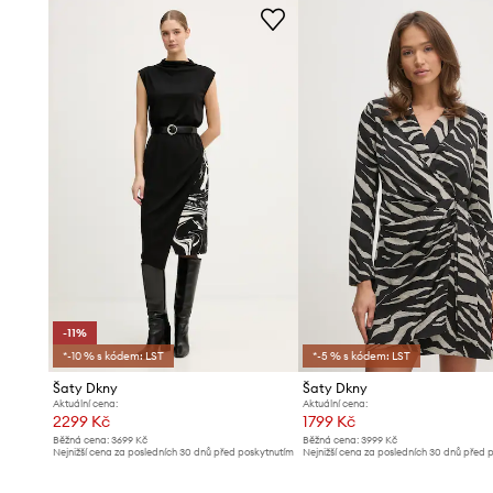
- Šířka v podpaží: 47 cm.
- Šířka pasu: 35 cm.
- Rozměry pro velikost: 30.
-11%
*-10 % s kódem: LST
*-5 % s kódem: LST
Šaty Dkny
Šaty Dkny
Aktuální cena:
Aktuální cena:
2299 Kč
1799 Kč
Běžná cena:
3699 Kč
Běžná cena:
3999 Kč
Nejnižší cena za posledních 30 dnů před poskytnutím
Nejnižší cena za posledních 30 dnů před 
slevy:
2599 Kč
slevy:
1989 Kč