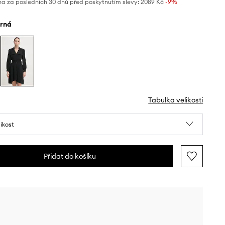
na za posledních 30 dnů před poskytnutím slevy:
2089 Kč
 -9%
erná
Tabulka velikosti
likost
Přidat do košíku