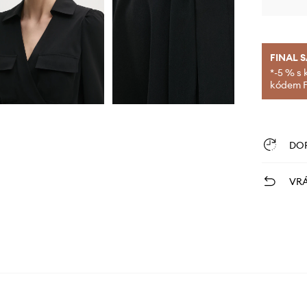
FINAL 
*-5 % s 
kódem FI
DO
VRÁ