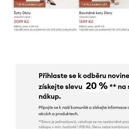
*-10 % s kódem: LST
*-5 % s kódem: LST
Šaty Dkny
Bavlněné šaty Dkny
Aktuální cena:
Aktuální cena:
2099 Kč
1599 Kč
Běžná cena:
4199 Kč
Běžná cena:
2499 Kč
Nejnižší cena za posledních 30 dnů před poskytnutím
Nejnižší cena za posledních 30 dnů před 
slevy:
2399 Kč
slevy:
2099 Kč
Přihlaste se k odběru novin
20 %
získejte slevu
** na 
nákup.
Připojte se k naší komunitě a získejte informace 
akcích a produktech.
**Sleva je jednorázová, vztahuje se na nezlevněné prod
nákupu v min. hodnotě 1 900 Kč. Slevu nelze kombinova