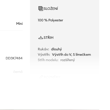
SLOŽENÍ
100 % Polyester
Mini
STŘIH
Rukáv
:
dlouhý
Výstřih
:
Výstřih do V, S límečkem
DD3K7484
Střih modelu
:
rozšířený
černá
ROZMĚRY
DKNY
Modelka na fotografii je 175 cm
vysoká a má na sobě velikost 30
Standardní velikost
Doporučujeme zvolit velikost, kterou