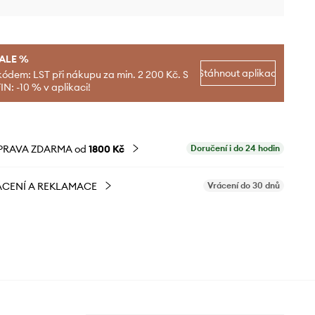
SALE %
Stáhnout aplikaci
kódem: LST při nákupu za min. 2 200 Kč. S
N: -10 % v aplikaci!
PRAVA ZDARMA od
1800 Kč
Doručení i do 24 hodin
CENÍ A REKLAMACE
Vrácení do 30 dnů