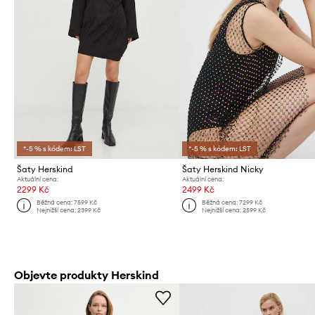
*-5 % s kódem: LST
*-5 % s kódem: LST
Šaty Herskind
Šaty Herskind Nicky
Aktuální cena:
Aktuální cena:
2299 Kč
2499 Kč
Běžná cena:
7599 Kč
Běžná cena:
7299 Kč
Nejnižší cena:
2399 Kč
Nejnižší cena:
2599 Kč
Objevte produkty Herskind