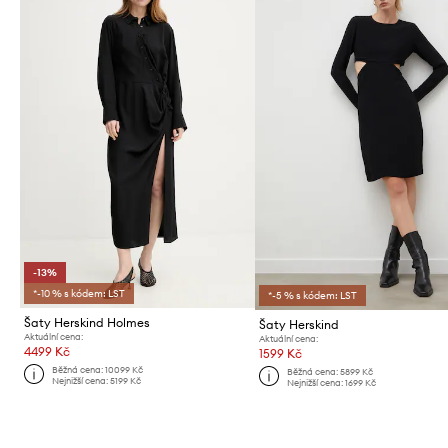
-13%
*-10 % s kódem: LST
*-5 % s kódem: LST
Šaty Herskind Holmes
Šaty Herskind
Aktuální cena:
Aktuální cena:
4499 Kč
1599 Kč
Běžná cena:
10099 Kč
Běžná cena:
5899 Kč
Nejnižší cena:
5199 Kč
Nejnižší cena:
1699 Kč