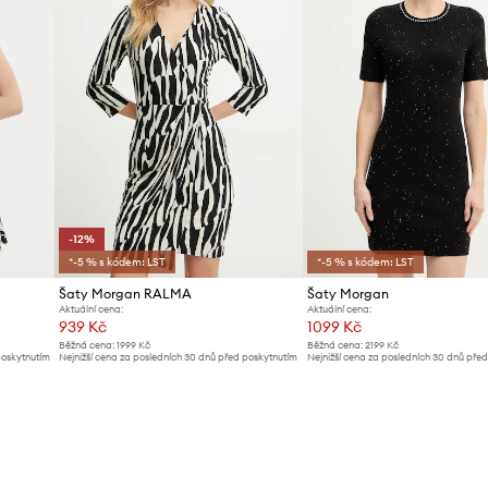
-12%
*-5 % s kódem: LST
*-5 % s kódem: LST
Šaty Morgan RALMA
Šaty Morgan
Aktuální cena:
Aktuální cena:
939 Kč
1099 Kč
Běžná cena:
1999 Kč
Běžná cena:
2199 Kč
poskytnutím
Nejnižší cena za posledních 30 dnů před poskytnutím
Nejnižší cena za posledních 30 dnů pře
slevy:
1069 Kč
slevy:
1199 Kč