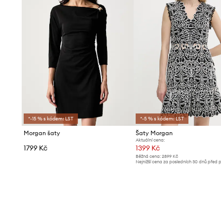
*-15 % s kódem: LST
*-5 % s kódem: LST
Morgan šaty
Šaty Morgan
Aktuální cena:
1799 Kč
1399 Kč
Běžná cena:
2899 Kč
Nejnižší cena za posledních 30 dnů před 
slevy:
1499 Kč