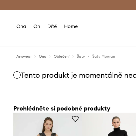
Premium Fashion Benefits
Doručení a vr
Ona
On
Dítě
Home
Answear
Ona
Oblečení
Šaty
Šaty Morgan
Tento produkt je momentálně ne
Prohlédněte si podobné produkty