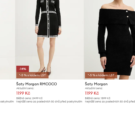
-14%
*-5 % s kódem: LST
*-5 % s kódem: LST
Šaty Morgan RMCOCO
Šaty Morgan
Aktuální cena:
Aktuální cena:
1199 Kč
1199 Kč
Běžná cena:
2499 Kč
Běžná cena:
1899 Kč
poskytnutím
Nejnižší cena za posledních 30 dnů před poskytnutím
Nejnižší cena za posledních 30 dnů pře
slevy:
1399 Kč
slevy:
1319 Kč