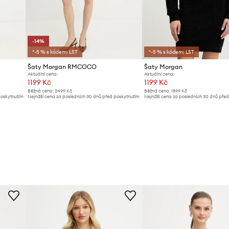
-14%
*-5 % s kódem: LST
*-5 % s kódem: LST
Šaty Morgan RMCOCO
Šaty Morgan
Aktuální cena:
Aktuální cena:
1199 Kč
1199 Kč
Běžná cena:
2499 Kč
Běžná cena:
1899 Kč
poskytnutím
Nejnižší cena za posledních 30 dnů před poskytnutím
Nejnižší cena za posledních 30 dnů pře
slevy:
1399 Kč
slevy:
1319 Kč