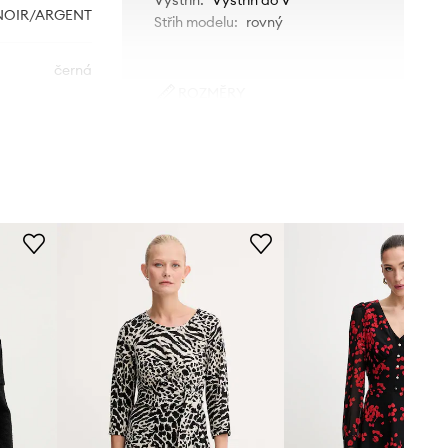
NOIR/ARGENT
Střih modelu
:
rovný
černá
ROZMĚRY
Morgan
Modelka na fotografii je 177 cm
vysoká a má na sobě velikost 36
Tabulka velikosti