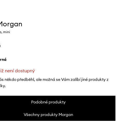
Morgan
, mini
č
erná
již není dostupný
ás někdo předběhl, ale možná se Vám zalíbí jiné produkty z
dky.
Podobné produkty
Všechny produkty Morgan