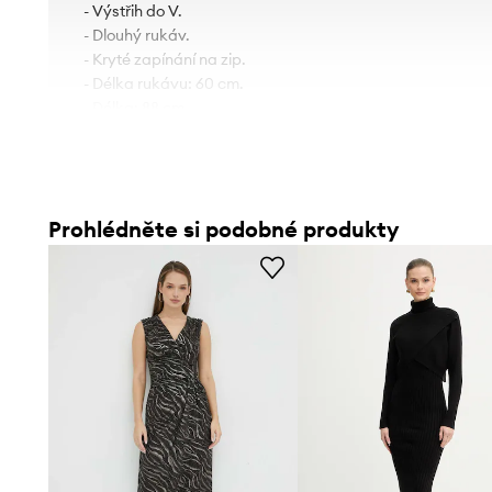
- Výstřih do V.
- Dlouhý rukáv.
- Kryté zapínání na zip.
- Délka rukávu: 60 cm.
- Délka: 88 cm.
- Šířka v podpaží: 43 cm.
- Šířka pasu: 34 cm.
- Rozměry pro velikost: 36.
Prohlédněte si podobné produkty