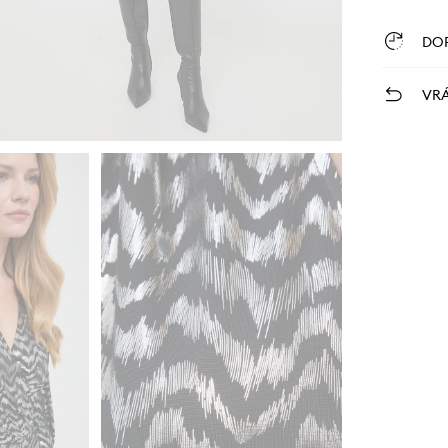
DO
VRÁ