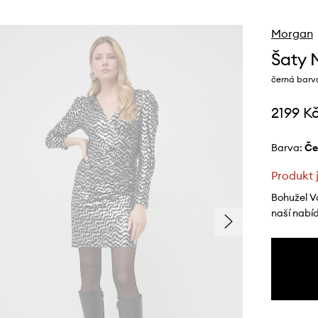
Morgan
Šaty 
černá barva
2199 K
Barva:
č
Produkt 
Bohužel V
naší nabí