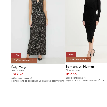
-14%
-11%
*-5 % s kódem: LST
*-5 % s kódem: LST
Šaty a svetr Morgan
Šaty Morgan
Aktuální cena:
Aktuální cena:
1199 Kč
1099 Kč
Běžná cena:
2499 Kč
Běžná cena:
2499 Kč
Nejnižší cena za posledních 30 dnů před 
Nejnižší cena za posledních 30 dnů před poskytnutím
slevy:
1399 Kč
slevy:
1239 Kč