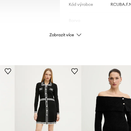
Kód výrobce
RCUBA.F.
Barva
Zobrazit více
Značka
Výrobce
ID produktu