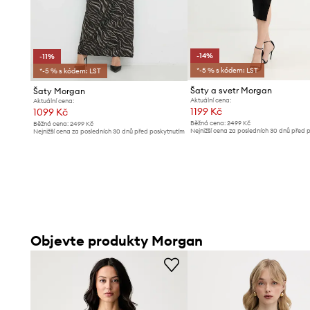
-14%
-11%
*-5 % s kódem: LST
*-5 % s kódem: LST
Šaty a svetr Morgan
Šaty Morgan
Aktuální cena:
Aktuální cena:
1199 Kč
1099 Kč
Běžná cena:
2499 Kč
Běžná cena:
2499 Kč
Nejnižší cena za posledních 30 dnů před 
Nejnižší cena za posledních 30 dnů před poskytnutím
slevy:
1399 Kč
slevy:
1239 Kč
Objevte produkty Morgan