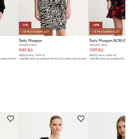
-11%
-14%
*-5 % s kódem: LST
*-5 % s kódem: LST
Šaty Morgan
Šaty Morgan RCRUSH.F
Aktuální cena:
Aktuální cena:
949 Kč
1199 Kč
Běžná cena:
1899 Kč
Běžná cena:
2499 Kč
d poskytnutím
Nejnižší cena za posledních 30 dnů před poskytnutím
Nejnižší cena za posledních 30 dnů př
slevy:
1069 Kč
slevy:
1399 Kč