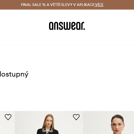
ácení zdarma (od 1800 Kč)
FINAL SALE % A VĚTŠÍ SLEVY V APLIKACI!
Doručení i do 24 h
VÍCE
Ušetřete s 
dostupný