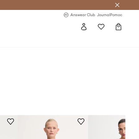
Answear Club
- 20 % na první objednávku
Answear Club
Journal
Pomoc