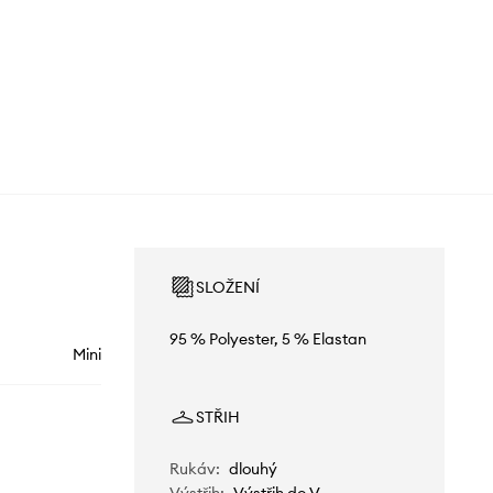
SLOŽENÍ
95 % Polyester, 5 % Elastan
Mini
STŘIH
Rukáv
:
dlouhý
Výstřih
:
Výstřih do V