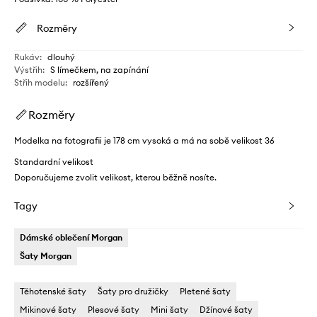
Rozměry
Rukáv
:
dlouhý
Výstřih
:
S límečkem, na zapínání
Střih modelu
:
rozšířený
Rozměry
Modelka na fotografii je 178 cm vysoká a má na sobě velikost 36
Standardní velikost
Doporučujeme zvolit velikost, kterou běžně nosíte.
Tagy
Dámské oblečení Morgan
Šaty Morgan
Těhotenské šaty
Šaty pro družičky
Pletené šaty
Mikinové šaty
Plesové šaty
Mini šaty
Džínové šaty