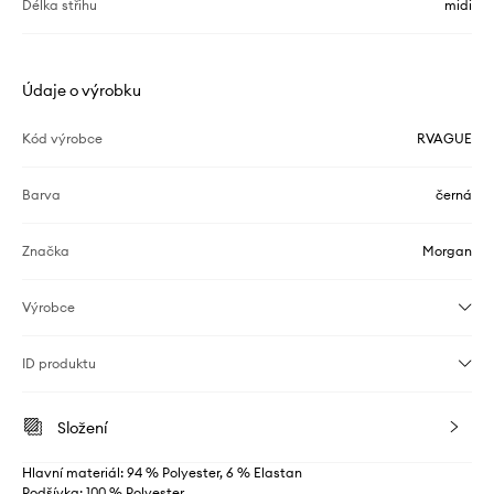
Délka střihu
midi
Údaje o výrobku
Kód výrobce
RVAGUE
Barva
černá
Značka
Morgan
Výrobce
ID produktu
Složení
Hlavní materiál: 94 % Polyester, 6 % Elastan
Podšívka: 100 % Polyester