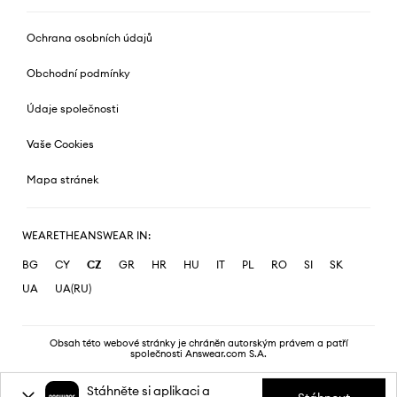
Ochrana osobních údajů
Obchodní podmínky
Údaje společnosti
Vaše Cookies
Mapa stránek
WEARETHEANSWEAR IN:
BG
CY
CZ
GR
HR
HU
IT
PL
RO
SI
SK
UA
UA(RU)
Obsah této webové stránky je chráněn autorským právem a patří
společnosti Answear.com S.A.
Stáhněte si aplikaci a