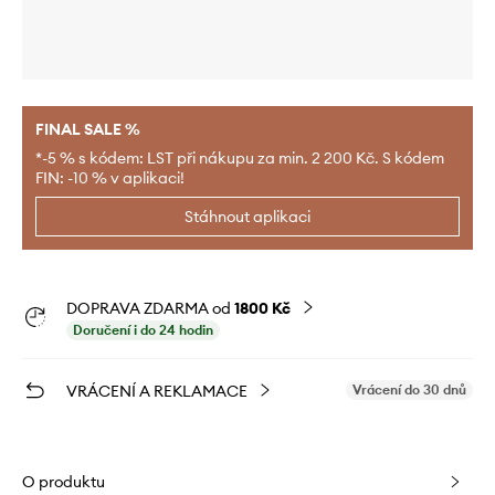
FINAL SALE %
*-5 % s kódem: LST při nákupu za min. 2 200 Kč. S kódem
FIN: -10 % v aplikaci!
Stáhnout aplikaci
DOPRAVA ZDARMA od
1800 Kč
Doručení i do 24 hodin
VRÁCENÍ A REKLAMACE
Vrácení do 30 dnů
O produktu