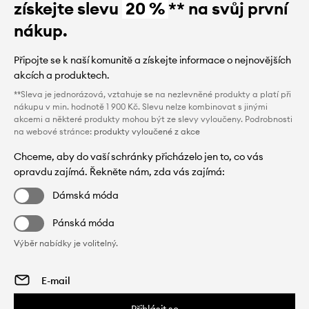
získejte slevu
20 %
** na svůj první
nákup.
Připojte se k naší komunitě a získejte informace o nejnovějších
akcích a produktech.
**Sleva je jednorázová, vztahuje se na nezlevněné produkty a platí při
nákupu v min. hodnotě 1 900 Kč. Slevu nelze kombinovat s jinými
akcemi a některé produkty mohou být ze slevy vyloučeny. Podrobnosti
na webové stránce:
produkty vyloučené z akce
Chceme, aby do vaší schránky přicházelo jen to, co vás
opravdu zajímá. Řekněte nám, zda vás zajímá:
Dámská móda
Pánská móda
Výběr nabídky je volitelný.