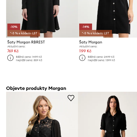
-10%
-14%
*-5 % s kódem: LST
*-5 % s kódem: LST
Šaty Morgan RBREST
Šaty Morgan
Aktuální cena:
Aktuální cena:
769 Kč
1199 Kč
Běžná cena:
1499 Kč
Běžná cena:
2499 Kč
Nejnižší cena:
859 Kč
Nejnižší cena:
1399 Kč
Objevte produkty Morgan