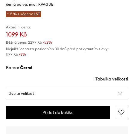
černá barva, midi, RVAGUE
*-5 % s kódem: LST
Aktuální cena:
1099 Kč
Běžná cena:
2299 Kč
-52%
Nejnižší cena za posledních 30 dnů před poskytnutím slevy:
1199 Kč
 -8%
Barva:
černá
Tabulka velikosti
Zvolte velikost
Přidat do košíku