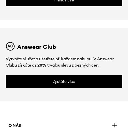
Přihlásit se
Answear Club
Vytvořte si účet a ušetřete při každém nákupu. V Answear
Clubu získáte až
20%
trvalou slevu z běžných cen.
Zjistěte více
O NÁS