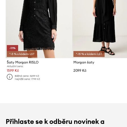
-11%
*-5 % s kódem: LST
*-15 % s kódem: LST
Šaty Morgan RISLO
Morgan šaty
Aktuální cena:
1599 Kč
2099 Kč
Běžná cena:
3299 Kč
Nejnižší cena:
1799 Kč
Přihlaste se k odběru novinek a