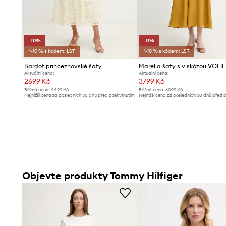
-10%
-11%
*-10 % s kódem: LST
*-10 % s kódem: LST
Bardot princeznovské šaty
Marella šaty s viskózou VOLI
Aktuální cena:
Aktuální cena:
2699 Kč
3799 Kč
Běžná cena:
4499 Kč
Běžná cena:
6099 Kč
Nejnižší cena za posledních 30 dnů před poskytnutím
Nejnižší cena za posledních 30 dnů před 
slevy:
2999 Kč
slevy:
4299 Kč
Objevte produkty Tommy Hilfiger