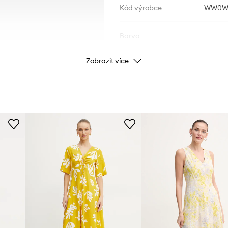
Kód výrobce
WW0WW
Barva
Zobrazit více
Značka
Výrobce
ID produktu