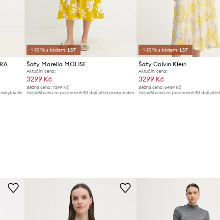
*-10 % s kódem: LST
*-10 % s kódem: LST
ERA
Šaty Marella MOLISE
Šaty Calvin Klein
Aktuální cena:
Aktuální cena:
3299 Kč
3299 Kč
Běžná cena:
7299 Kč
Běžná cena:
6489 Kč
poskytnutím
Nejnižší cena za posledních 30 dnů před poskytnutím
Nejnižší cena za posledních 30 dnů pře
slevy:
3499 Kč
slevy:
3499 Kč