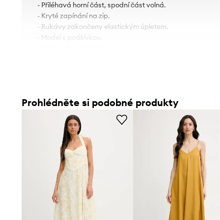
- Přiléhavá horní část, spodní část volná.
- Kryté zapínání na zip.
- Rukávy zakončeny elastickým úpletem.
- Model s podšívkou.
- Tenká, elastická tkanina.
- Délka rukávu: 62 cm.
- Šířka v podpaží: 45 cm.
- Šířka v pase: 35 cm.
- Délka: 91 cm.
Prohlédněte si podobné produkty
- Rozměry pro velikost: 36.