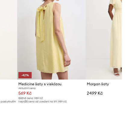
-42%
Medicine šaty s viskózou
Morgan šaty
Aktuální cena:
569 Kč
2499 Kč
Běžná cena:
989 Kč
d poskytnutím
Nejnižší cena od uvedení na trh:
989 Kč