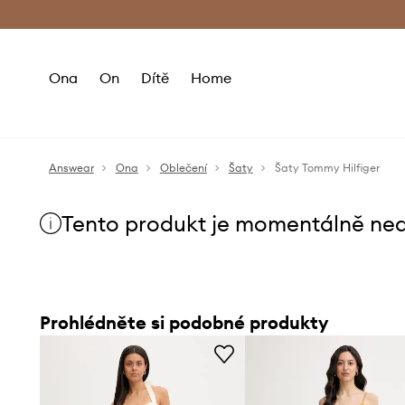
Premium Fashion Benefits
Doručení a vr
Ona
On
Dítě
Home
Answear
Ona
Oblečení
Šaty
Šaty Tommy Hilfiger
Tento produkt je momentálně ne
Prohlédněte si podobné produkty