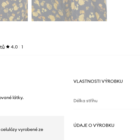
tů
4.0
1
VLASTNOSTI VÝROBKU
ované látky.
Délka střihu
ÚDAJE O VÝROBKU
é celulózy vyrobené ze