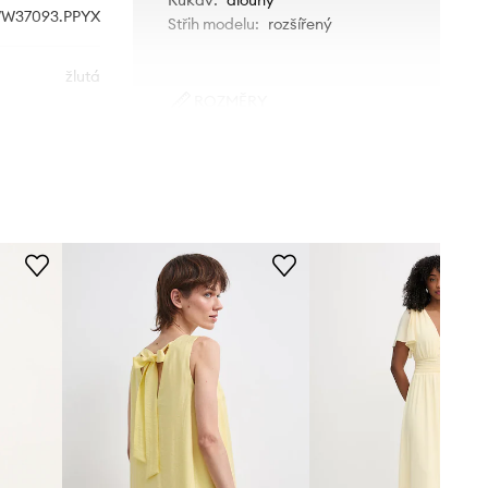
37093.PPYX
Střih modelu
:
rozšířený
žlutá
ROZMĚRY
Tommy Hilfiger
Modelka na fotografii je 174 cm
vysoká a má na sobě velikost 36
Tabulka velikosti