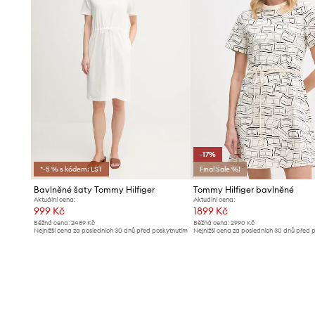
-17%
*-5 % s kódem: LST
Final Sale %!
Bavlněné šaty Tommy Hilfiger
Tommy Hilfiger bavlněné
Aktuální cena:
Aktuální cena:
999 Kč
1899 Kč
Běžná cena:
2489 Kč
Běžná cena:
2990 Kč
Nejnižší cena za posledních 30 dnů před poskytnutím
Nejnižší cena za posledních 30 dnů před 
slevy:
1099 Kč
slevy:
2299 Kč