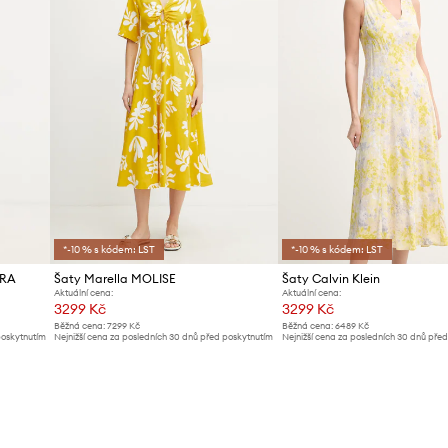
*-10 % s kódem: LST
*-10 % s kódem: LST
ERA
Šaty Marella MOLISE
Šaty Calvin Klein
Aktuální cena:
Aktuální cena:
3299 Kč
3299 Kč
Běžná cena:
7299 Kč
Běžná cena:
6489 Kč
poskytnutím
Nejnižší cena za posledních 30 dnů před poskytnutím
Nejnižší cena za posledních 30 dnů pře
slevy:
3499 Kč
slevy:
3499 Kč