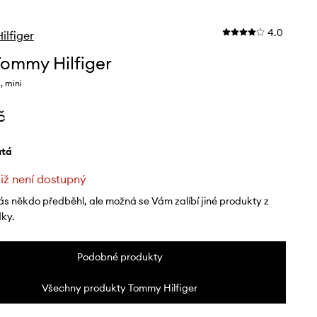
4.0
lfiger
Tommy Hilfiger
, mini
č
lutá
již není dostupný
ás někdo předběhl, ale možná se Vám zalíbí jiné produkty z
dky.
Podobné produkty
Všechny produkty Tommy Hilfiger