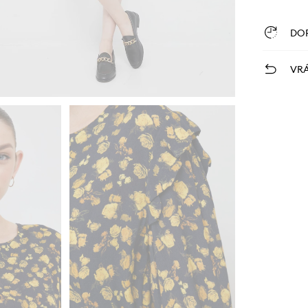
DO
VRÁ