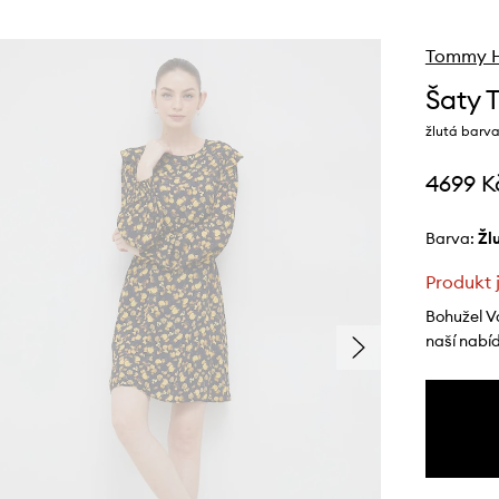
Tommy Hi
Šaty 
žlutá barva
4699 K
Barva:
ž
Produkt 
Bohužel V
naší nabí