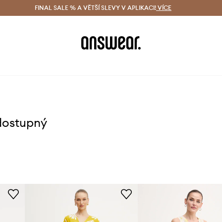
ácení zdarma (od 1800 Kč)
FINAL SALE % A VĚTŠÍ SLEVY V APLIKACI!
Doručení i do 24 h
VÍCE
Ušetřete s 
dostupný