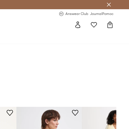
Answear Club
- 20 % na první objednávku
Answear Club
Journal
Pomoc