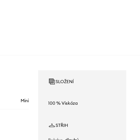
SLOŽENÍ
Mini
100 % Viskóza
STŘIH
Rukáv
:
dlouhý