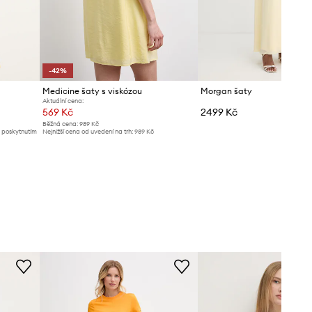
-42%
Medicine šaty s viskózou
Morgan šaty
Aktuální cena:
569 Kč
2499 Kč
Běžná cena:
989 Kč
d poskytnutím
Nejnižší cena od uvedení na trh:
989 Kč