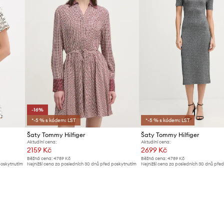
-16%
*-5 % s kódem: LST
*-5 % s kódem: LST
Šaty Tommy Hilfiger
Šaty Tommy Hilfiger
Aktuální cena:
Aktuální cena:
2159 Kč
2699 Kč
Běžná cena:
4789 Kč
Běžná cena:
4789 Kč
poskytnutím
Nejnižší cena za posledních 30 dnů před poskytnutím
Nejnižší cena za posledních 30 dnů pře
slevy:
2599 Kč
slevy:
2799 Kč