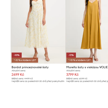
-10%
-11%
*-10 % s kódem: LST
*-10 % s kódem: LST
Bardot princeznovské šaty
Marella šaty s viskózou VOLI
Aktuální cena:
Aktuální cena:
2699 Kč
3799 Kč
Běžná cena:
4499 Kč
Běžná cena:
6099 Kč
Nejnižší cena za posledních 30 dnů před poskytnutím
Nejnižší cena za posledních 30 dnů před 
slevy:
2999 Kč
slevy:
4299 Kč