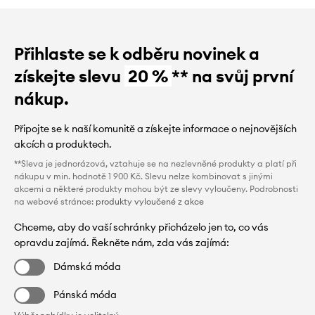
Přihlaste se k odběru novinek a
získejte slevu
20 %
** na svůj první
nákup.
Připojte se k naší komunitě a získejte informace o nejnovějších
akcích a produktech.
**Sleva je jednorázová, vztahuje se na nezlevněné produkty a platí při
nákupu v min. hodnotě 1 900 Kč. Slevu nelze kombinovat s jinými
akcemi a některé produkty mohou být ze slevy vyloučeny. Podrobnosti
na webové stránce:
produkty vyloučené z akce
Chceme, aby do vaší schránky přicházelo jen to, co vás
opravdu zajímá. Řekněte nám, zda vás zajímá:
Dámská móda
Pánská móda