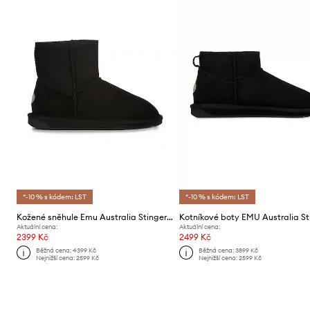
*-10 % s kódem: LST
*-10 % s kódem: LST
Kožené sněhule Emu Australia Stinger Mini
Aktuální cena:
Aktuální cena:
2399 Kč
2499 Kč
Běžná cena:
4399 Kč
Běžná cena:
3899 Kč
Nejnižší cena:
2599 Kč
Nejnižší cena:
2599 Kč