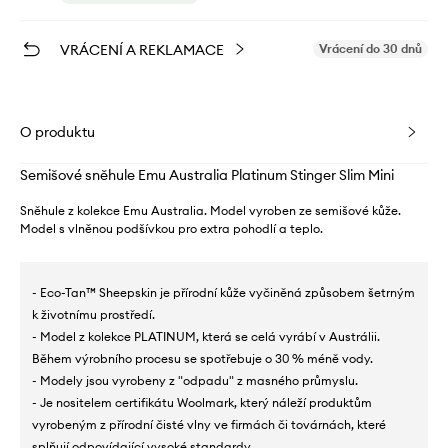
VRÁCENÍ A REKLAMACE
Vrácení do 30 dnů
O produktu
Semišové sněhule Emu Australia Platinum Stinger Slim Mini
Sněhule z kolekce Emu Australia. Model vyroben ze semišové kůže.
Model s vlněnou podšívkou pro extra pohodlí a teplo.
- Eco-Tan™ Sheepskin je přírodní kůže vyčiněná způsobem šetrným
k životnímu prostředí.
- Model z kolekce PLATINUM, která se celá vyrábí v Austrálii.
Během výrobního procesu se spotřebuje o 30 % méně vody.
- Modely jsou vyrobeny z "odpadu" z masného průmyslu.
- Je nositelem certifikátu Woolmark, který náleží produktům
vyrobeným z přírodní čisté vlny ve firmách či továrnách, které
splňují odpovídající vysoké standardy.