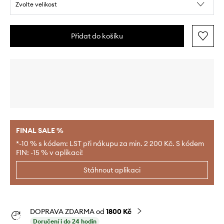
Zvolte velikost
Přidat do košíku
FINAL SALE %
*-10 % s kódem: LST při nákupu za min. 2 200 Kč. S kódem
FIN: -15 % v aplikaci!
Stáhnout aplikaci
DOPRAVA ZDARMA od
1800 Kč
Doručení i do 24 hodin