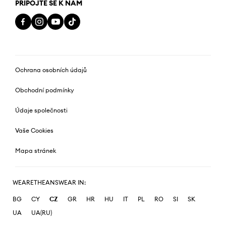
PŘIPOJTE SE K NÁM
Ochrana osobních údajů
Obchodní podmínky
Údaje společnosti
Vaše Cookies
Mapa stránek
WEARETHEANSWEAR IN:
BG
CY
CZ
GR
HR
HU
IT
PL
RO
SI
SK
UA
UA(RU)