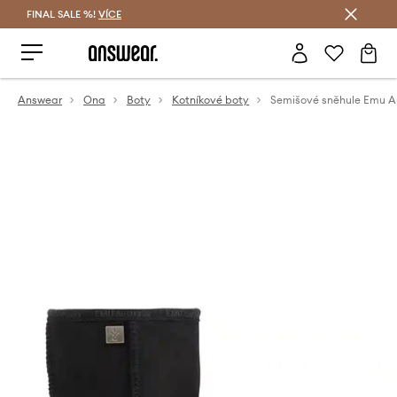
FINAL SALE %!
VÍCE
Ušetřete s Answear Club
Answear
Ona
Boty
Kotníkové boty