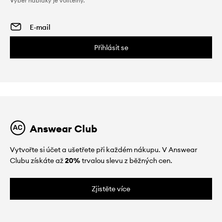
Výběr nabídky je volitelný.
Přihlásit se
Answear Club
Vytvořte si účet a ušetřete při každém nákupu. V Answear
Clubu získáte až
20%
trvalou slevu z běžných cen.
Zjistěte více