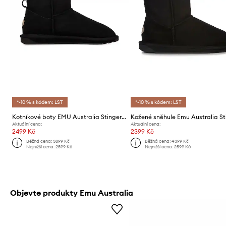
*-10 % s kódem: LST
*-10 % s kódem: LST
Kotníkové boty EMU Australia Stinger Micro Black
Aktuální cena:
Aktuální cena:
2499 Kč
2399 Kč
Běžná cena:
3899 Kč
Běžná cena:
4399 Kč
Nejnižší cena:
2599 Kč
Nejnižší cena:
2599 Kč
Objevte produkty Emu Australia