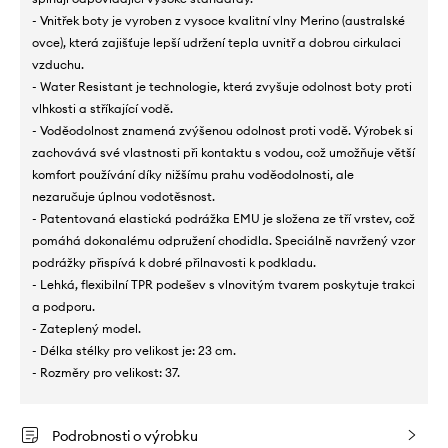
- Vnitřek boty je vyroben z vysoce kvalitní vlny Merino (australské
ovce), která zajišťuje lepší udržení tepla uvnitř a dobrou cirkulaci
vzduchu.
- Water Resistant je technologie, která zvyšuje odolnost boty proti
vlhkosti a stříkající vodě.
- Voděodolnost znamená zvýšenou odolnost proti vodě. Výrobek si
zachovává své vlastnosti při kontaktu s vodou, což umožňuje větší
komfort používání díky nižšímu prahu voděodolnosti, ale
nezaručuje úplnou vodotěsnost.
- Patentovaná elastická podrážka EMU je složena ze tří vrstev, což
pomáhá dokonalému odpružení chodidla. Speciálně navržený vzor
podrážky přispívá k dobré přilnavosti k podkladu.
- Lehká, flexibilní TPR podešev s vlnovitým tvarem poskytuje trakci
a podporu.
- Zateplený model.
- Délka stélky pro velikost je: 23 cm.
- Rozměry pro velikost: 37.
Podrobnosti o výrobku