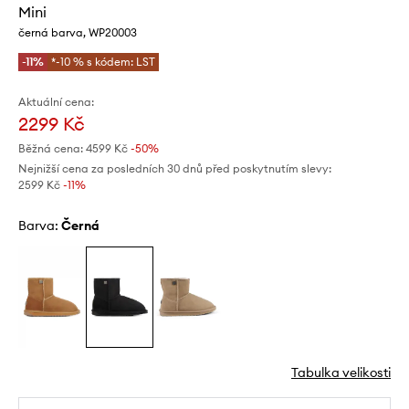
Mini
černá barva, WP20003
-11%
*-10 % s kódem: LST
Aktuální cena:
2299 Kč
Běžná cena:
4599 Kč
-50%
Nejnižší cena za posledních 30 dnů před poskytnutím slevy:
2599 Kč
 -11%
Barva:
černá
Tabulka velikosti