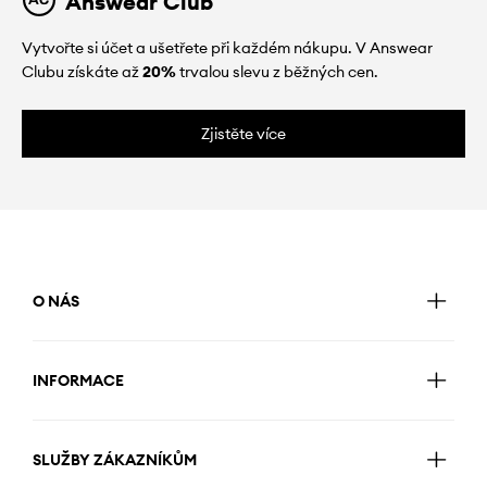
Answear Club
Vytvořte si účet a ušetřete při každém nákupu. V Answear
Clubu získáte až
20%
trvalou slevu z běžných cen.
Zjistěte více
O NÁS
INFORMACE
SLUŽBY ZÁKAZNÍKŮM