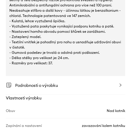
Antimikrobiální a antifungální ochrana pro více než 100 praní.
Neobsahuje stříbro a další kovy - účinnou látkou je benzalkonium -
chlorid. Technologie patentovaná ve 147 zemích.
- Kulatá, lehce vyztužená špička.
- Vyztužená pata poskytuje vynikající podporu kotníku a patě.
- Nastavení horního obvodu pomocí šňůrek se zarážkami.
- Zateplený model.
- Textilní vnitřek je pohodlný pro nohu a usnadňuje udržování obuvi
v čistotě.
- Gumová podešev je trvalá a odolná proti poškození.
- Délka stélky pro velikost je: 24 cm.
- Rozměry pro velikost: 37.
Podrobnosti o výrobku
Vlastnosti výrobku
Obuv
Nad kotník
Zapínání a nastavení
zavazování kolem kotníku