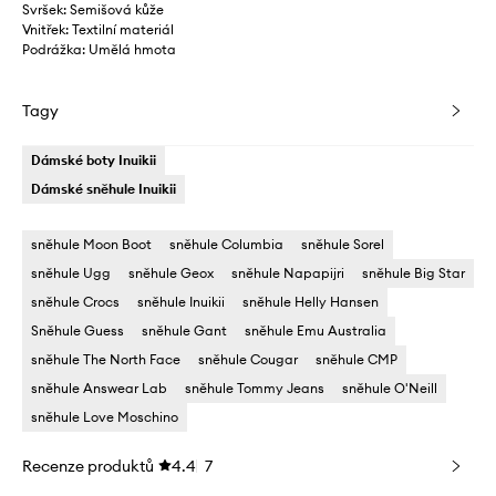
Svršek: Semišová kůže
Vnitřek: Textilní materiál
Podrážka: Umělá hmota
Tagy
Dámské boty Inuikii
Dámské sněhule Inuikii
sněhule Moon Boot
sněhule Columbia
sněhule Sorel
sněhule Ugg
sněhule Geox
sněhule Napapijri
sněhule Big Star
sněhule Crocs
sněhule Inuikii
sněhule Helly Hansen
Sněhule Guess
sněhule Gant
sněhule Emu Australia
sněhule The North Face
sněhule Cougar
sněhule CMP
sněhule Answear Lab
sněhule Tommy Jeans
sněhule O'Neill
sněhule Love Moschino
Recenze produktů
4.4
7