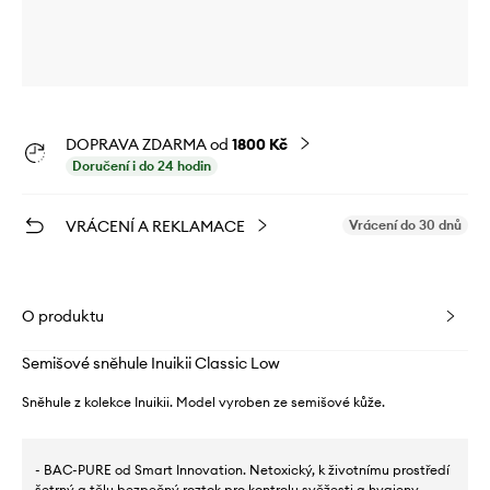
DOPRAVA ZDARMA od
1800 Kč
Doručení i do 24 hodin
VRÁCENÍ A REKLAMACE
Vrácení do 30 dnů
O produktu
Semišové sněhule Inuikii Classic Low
Sněhule z kolekce Inuikii. Model vyroben ze semišové kůže.
- BAC-PURE od Smart Innovation. Netoxický, k životnímu prostředí
šetrný a tělu bezpečný roztok pro kontrolu svěžesti a hygieny.