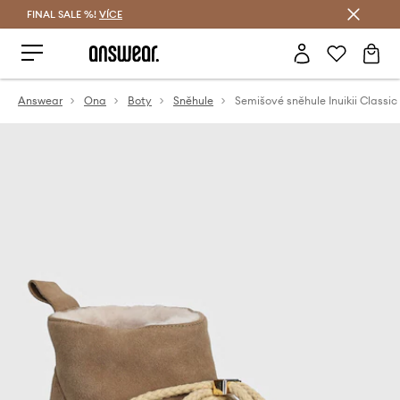
FINAL SALE %!
VÍCE
Ušetřete s Answear Club
Answear
Ona
Boty
Sněhule