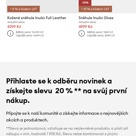
-10%
*-5 % s kódem: LST
*-10 % s kódem: LST
Kožené sněhule Inuikii Full Leather
Sněhule Inuikii Gloss
Aktuální cena:
Aktuální cena:
4399 Kč
4999 Kč
Běžná cena:
10499 Kč
Běžná cena:
7689 Kč
Nejnižší cena:
4699 Kč
Nejnižší cena:
5599 Kč
Přihlaste se k odběru novinek a
získejte slevu
20 %
** na svůj první
nákup.
Připojte se k naší komunitě a získejte informace o nejnovějších
akcích a produktech.
**Sleva je jednorázová, vztahuje se na nezlevněné produkty a platí při
nákupu v min. hodnotě 1 900 Kč. Slevu nelze kombinovat s jinými