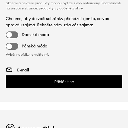
akcemi a některé produkty mohou být ze slevy vyloučeny. Podrobnosti
na webové stránce:
produkty vyloučené z akce
Chceme, aby do vaší schránky přicházelo jen to, co vás
opravdu zajímá. Řekněte nám, zda vás zajímá:
Dámská móda
Pánská móda
Výběr nabídky je volitelný.
Přihlásit se