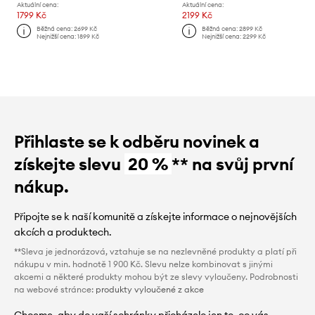
Aktuální cena:
Aktuální cena:
1799 Kč
2199 Kč
Běžná cena:
2699 Kč
Běžná cena:
2899 Kč
Nejnižší cena:
1899 Kč
Nejnižší cena:
2299 Kč
Přihlaste se k odběru novinek a
získejte slevu
20 %
** na svůj první
nákup.
Připojte se k naší komunitě a získejte informace o nejnovějších
akcích a produktech.
**Sleva je jednorázová, vztahuje se na nezlevněné produkty a platí při
nákupu v min. hodnotě 1 900 Kč. Slevu nelze kombinovat s jinými
akcemi a některé produkty mohou být ze slevy vyloučeny. Podrobnosti
na webové stránce:
produkty vyloučené z akce