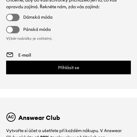
Chceme, aby do vaší schránky přicházelo jen to, co vás
opravdu zajímá. Řekněte nám, zda vás zajímá:
Dámská móda
Pánská móda
Výběr nabídky je volitelný.
Přihlásit se
Answear Club
Vytvořte si účet a ušetřete při každém nákupu. V Answear