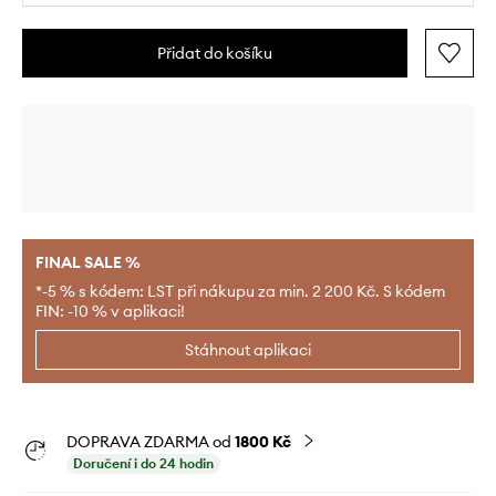
Přidat do košíku
FINAL SALE %
*-5 % s kódem: LST při nákupu za min. 2 200 Kč. S kódem
FIN: -10 % v aplikaci!
Stáhnout aplikaci
DOPRAVA ZDARMA od
1800 Kč
Doručení i do 24 hodin