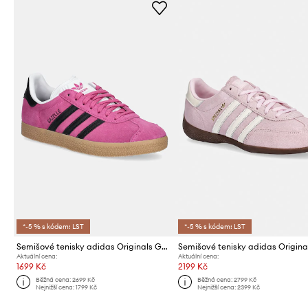
*-5 % s kódem: LST
*-5 % s kódem: LST
Semišové tenisky adidas Originals Gazelle
Aktuální cena:
Aktuální cena:
1699 Kč
2199 Kč
Běžná cena:
2699 Kč
Běžná cena:
2799 Kč
Nejnižší cena:
1799 Kč
Nejnižší cena:
2399 Kč