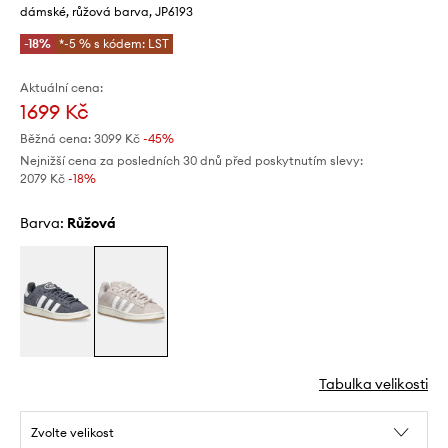
dámské, růžová barva, JP6193
-18%
*-5 % s kódem: LST
Aktuální cena:
1699 Kč
Běžná cena:
3099 Kč
-45%
Nejnižší cena za posledních 30 dnů před poskytnutím slevy:
2079 Kč
 -18%
Barva:
růžová
Tabulka velikosti
Zvolte velikost