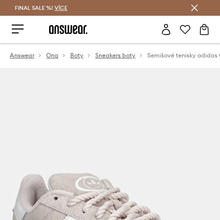
FINAL SALE %!
VÍCE
Ušetřete s Answear Club
Answear
Ona
Boty
Sneakers boty