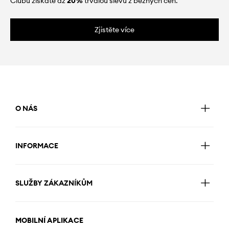
Clubu získáte až
20%
trvalou slevu z běžných cen.
Zjistěte více
O NÁS
INFORMACE
SLUŽBY ZÁKAZNÍKŮM
MOBILNÍ APLIKACE