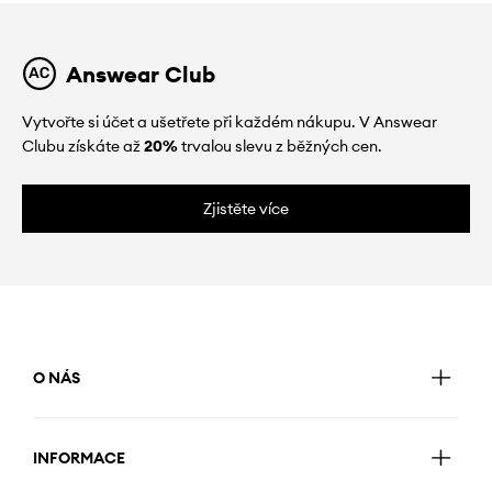
Answear Club
Vytvořte si účet a ušetřete při každém nákupu. V Answear
Clubu získáte až
20%
trvalou slevu z běžných cen.
Zjistěte více
O NÁS
INFORMACE