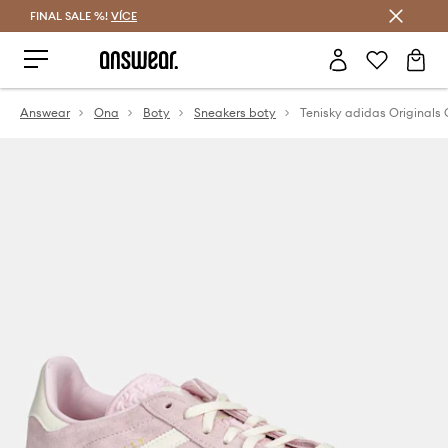
FINAL SALE %!
VÍCE
Ušetřete s Answear Club
Answear
Ona
Boty
Sneakers boty