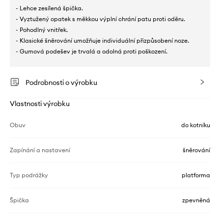
- Lehce zesílená špička.
- Vyztužený opatek s měkkou výplní chrání patu proti oděru.
- Pohodlný vnitřek.
- Klasické šněrování umožňuje individuální přizpůsobení noze.
- Gumová podešev je trvalá a odolná proti poškození.
Podrobnosti o výrobku
Vlastnosti výrobku
Obuv
do kotníku
Zapínání a nastavení
šněrování
Typ podrážky
platforma
Špička
zpevněná