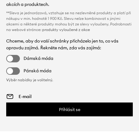
akcích a produktech.
**Sleva je jednorázová, vztahuje se na nezlevněné produkty a platí při
nákupu v min. hodnotě 1 900 Kč. Slevu nelze kombinovat s jinými
akcemi a některé produkty mohou být ze slevy vyloučeny. Podrobnosti
na webové stránce:
produkty vyloučené z akce
Chceme, aby do vaší schránky přicházelo jen to, co vás
opravdu zajímá. Řekněte nám, zda vás zajímá:
Dámská móda
Pánská móda
Výběr nabídky je volitelný.
Přihlásit se