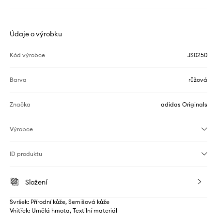
Údaje o výrobku
Kód výrobce
JS0250
Barva
růžová
Značka
adidas Originals
Výrobce
ID produktu
Složení
Svršek: Přírodní kůže, Semišová kůže
Vnitřek: Umělá hmota, Textilní materiál