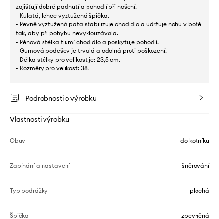
zajišťují dobré padnutí a pohodlí při nošení.
- Kulatá, lehce vyztužená špička.
- Pevně vyztužená pata stabilizuje chodidlo a udržuje nohu v botě
tak, aby při pohybu nevyklouzávala.
- Pěnová stélka tlumí chodidlo a poskytuje pohodlí.
- Gumová podešev je trvalá a odolná proti poškození.
- Délka stélky pro velikost je: 23,5 cm.
- Rozměry pro velikost: 38.
Podrobnosti o výrobku
Vlastnosti výrobku
Obuv
do kotníku
Zapínání a nastavení
šněrování
Typ podrážky
plochá
Špička
zpevněná