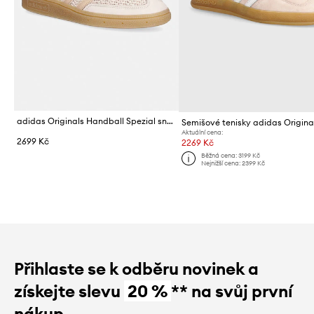
adidas Originals Handball Spezial sneakers boty dámské
Aktuální cena:
2699 Kč
2269 Kč
Běžná cena:
3199 Kč
Nejnižší cena:
2399 Kč
Přihlaste se k odběru novinek a
získejte slevu
20 %
** na svůj první
nákup.