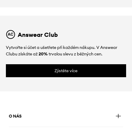
Answear Club
Vytvořte si účet a ušetřete při každém nákupu. V Answear
Clubu získáte až
20%
trvalou slevu z běžných cen.
Zjistěte více
O NÁS