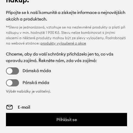
Připojte se k naší komunitě a získejte informace o nejnovějších
akcích a produktech.
**Sleva je jednorázová, vztahuje se na nezlevněné produkty a platí při
nákupu v min. hodnotě 1 900 Kč. Slevu nelze kombinovat s jinými
akcemi a některé produkty mohou být ze slevy vyloučeny. Podrobnosti
na webové stránce:
produkty vyloučené z akce
Chceme, aby do vaší schránky přicházelo jen to, co vás
opravdu zajímá. Řekněte nám, zda vás zajímá:
Dámská móda
Pánská móda
Výběr nabídky je volitelný.
Přihlásit se