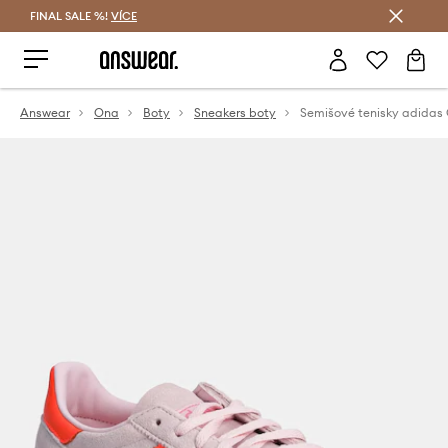
FINAL SALE %!
VÍCE
Ušetřete s Answear Club
Answear
Ona
Boty
Sneakers boty