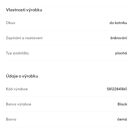
Vlastnosti výrobku
Obuv
do kotníku
Zapínání a nastavení
šněrování
Typ podrážky
plochá
Údaje o výrobku
Kód výrobce
58122841861
Barva výrobce
Black
Barva
černá