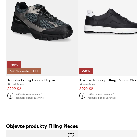
-50%
*-10 % s kódem: LST
-50%
Tenisky Filling Pieces Oryon
Aktuální cena:
Aktuální cena:
3299 Kč
3299 Kč
Běžná cena:
6699 Kč
Běžná cena:
6599 Kč
Nejnižší cena:
6699 Kč
Nejnižší cena:
6599 Kč
Objevte produkty Filling Pieces