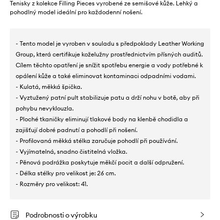
Tenisky z kolekce Filling Pieces vyrobené ze semišové kůže. Lehký a
pohodlný model ideální pro každodenní nošení.
- Tento model je vyroben v souladu s předpoklady Leather Working
Group, která certifikuje koželužny prostřednictvím přísných auditů.
Cílem těchto opatření je snížit spotřebu energie a vody potřebné k
opálení kůže a také eliminovat kontaminaci odpadními vodami.
- Kulatá, měkká špička.
- Vyztužený patní pult stabilizuje patu a drží nohu v botě, aby při
pohybu nevyklouzla.
- Ploché tkaničky eliminují tlakové body na klenbě chodidla a
zajišťují dobré padnutí a pohodlí při nošení.
- Profilovaná měkká stélka zaručuje pohodlí při používání.
- Vyjímatelná, snadno čistitelná vložka.
- Pěnová podrážka poskytuje měkčí pocit a další odpružení.
- Délka stélky pro velikost je: 26 cm.
- Rozměry pro velikost: 41.
Podrobnosti o výrobku