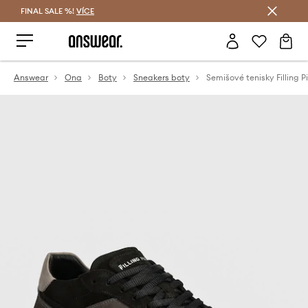
FINAL SALE %!
VÍCE
Ušetřete s Answear Club
Answear
Ona
Boty
Sneakers boty