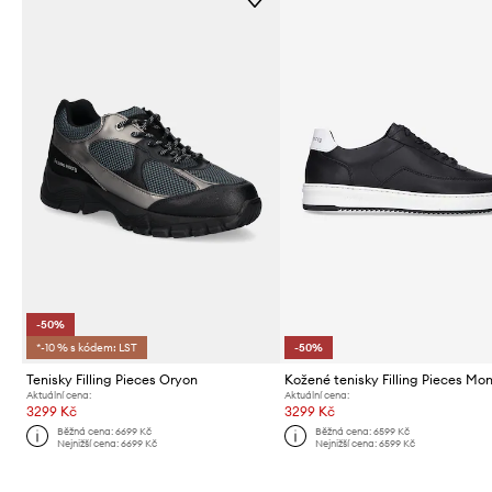
-50%
*-10 % s kódem: LST
-50%
Tenisky Filling Pieces Oryon
Aktuální cena:
Aktuální cena:
3299 Kč
3299 Kč
Běžná cena:
6699 Kč
Běžná cena:
6599 Kč
Nejnižší cena:
6699 Kč
Nejnižší cena:
6599 Kč