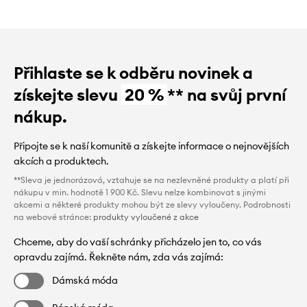
Přihlaste se k odběru novinek a
získejte slevu
20 %
** na svůj první
nákup.
Připojte se k naší komunitě a získejte informace o nejnovějších
akcích a produktech.
**Sleva je jednorázová, vztahuje se na nezlevněné produkty a platí při
nákupu v min. hodnotě 1 900 Kč. Slevu nelze kombinovat s jinými
akcemi a některé produkty mohou být ze slevy vyloučeny. Podrobnosti
na webové stránce:
produkty vyloučené z akce
Chceme, aby do vaší schránky přicházelo jen to, co vás
opravdu zajímá. Řekněte nám, zda vás zajímá:
Dámská móda