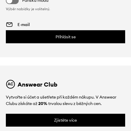
Pánská móda
Výběr nabídky je volitelný.
Přihlásit se
Answear Club
Vytvořte si účet a ušetřete při každém nákupu. V Answear
Clubu získáte až
20%
trvalou slevu z běžných cen.
Zjistěte více