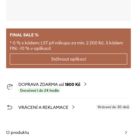
FINAL SALE %
*-5 % s kódem: LST při nákupu za min. 2 200 Kč. S kódem
FIN: -10 % v aplikaci!
Stáhnout aplikaci
DOPRAVA ZDARMA od
1800 Kč
Doručení i do 24 hodin
VRÁCENÍ A REKLAMACE
Vrácení do 30 dnů
O produktu