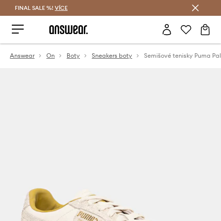
FINAL SALE %!
VÍCE
Ušetřete s Answear Club
Answear
On
Boty
Sneakers boty