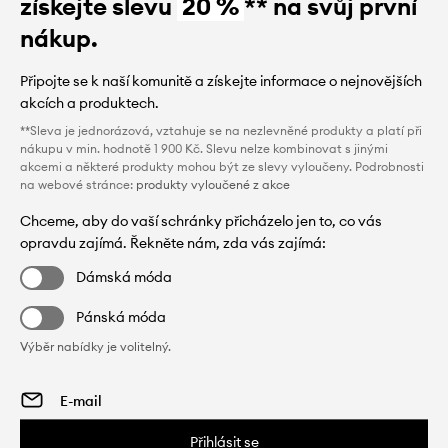
získejte slevu
20 %
** na svůj první
nákup.
Připojte se k naší komunitě a získejte informace o nejnovějších
akcích a produktech.
**Sleva je jednorázová, vztahuje se na nezlevněné produkty a platí při
nákupu v min. hodnotě 1 900 Kč. Slevu nelze kombinovat s jinými
akcemi a některé produkty mohou být ze slevy vyloučeny. Podrobnosti
na webové stránce:
produkty vyloučené z akce
Chceme, aby do vaší schránky přicházelo jen to, co vás
opravdu zajímá. Řekněte nám, zda vás zajímá:
Dámská móda
Pánská móda
Výběr nabídky je volitelný.
Přihlásit se