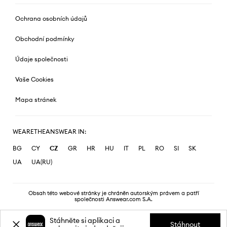
Ochrana osobních údajů
Obchodní podmínky
Údaje společnosti
Vaše Cookies
Mapa stránek
WEARETHEANSWEAR IN:
BG
CY
CZ
GR
HR
HU
IT
PL
RO
SI
SK
UA
UA(RU)
Obsah této webové stránky je chráněn autorským právem a patří
společnosti Answear.com S.A.
Stáhněte si aplikaci a
Stáhnout