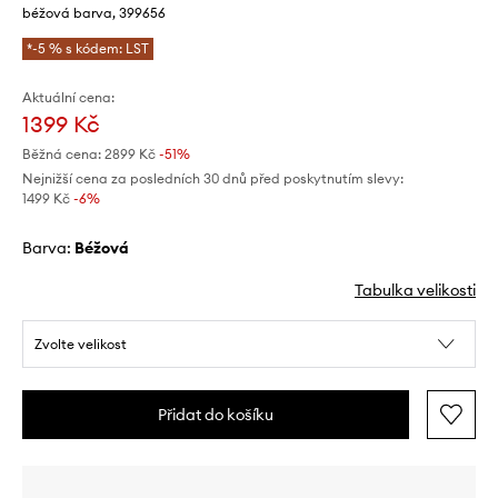
béžová barva, 399656
*-5 % s kódem: LST
Aktuální cena:
1399 Kč
Běžná cena:
2899 Kč
-51%
Nejnižší cena za posledních 30 dnů před poskytnutím slevy:
1499 Kč
 -6%
Barva:
béžová
Tabulka velikosti
Zvolte velikost
Přidat do košíku