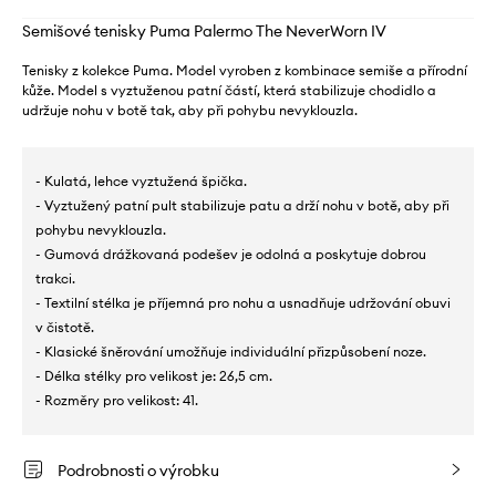
Semišové tenisky Puma Palermo The NeverWorn IV
Tenisky z kolekce Puma. Model vyroben z kombinace semiše a přírodní
kůže. Model s vyztuženou patní částí, která stabilizuje chodidlo a
udržuje nohu v botě tak, aby při pohybu nevyklouzla.
- Kulatá, lehce vyztužená špička.
- Vyztužený patní pult stabilizuje patu a drží nohu v botě, aby při
pohybu nevyklouzla.
- Gumová drážkovaná podešev je odolná a poskytuje dobrou
trakci.
- Textilní stélka je příjemná pro nohu a usnadňuje udržování obuvi
v čistotě.
- Klasické šněrování umožňuje individuální přizpůsobení noze.
- Délka stélky pro velikost je: 26,5 cm.
- Rozměry pro velikost: 41.
Podrobnosti o výrobku