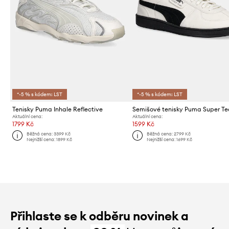
*-5 % s kódem: LST
*-5 % s kódem: LST
Tenisky Puma Inhale Reflective
Semišové tenisky Puma Super T
Aktuální cena:
Aktuální cena:
1799 Kč
1599 Kč
Běžná cena:
3399 Kč
Běžná cena:
2799 Kč
Nejnižší cena:
1899 Kč
Nejnižší cena:
1699 Kč
Přihlaste se k odběru novinek a