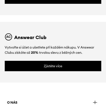
Answear Club
Vytvořte si účet a ušetřete při každém nákupu. V Answear
Clubu získáte až
20%
trvalou slevu z běžných cen.
Zjistěte více
O NÁS