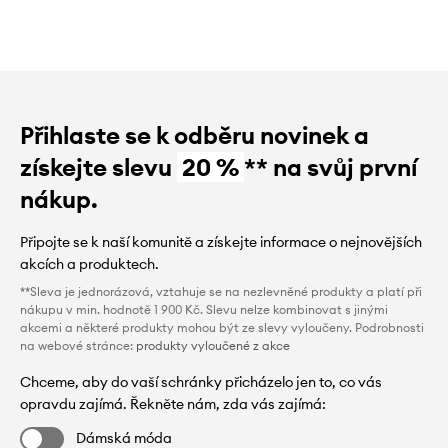
Přihlaste se k odběru novinek a
získejte slevu
20 %
** na svůj první
nákup.
Připojte se k naší komunitě a získejte informace o nejnovějších
akcích a produktech.
**Sleva je jednorázová, vztahuje se na nezlevněné produkty a platí při
nákupu v min. hodnotě 1 900 Kč. Slevu nelze kombinovat s jinými
akcemi a některé produkty mohou být ze slevy vyloučeny. Podrobnosti
na webové stránce:
produkty vyloučené z akce
Chceme, aby do vaší schránky přicházelo jen to, co vás
opravdu zajímá. Řekněte nám, zda vás zajímá:
Dámská móda