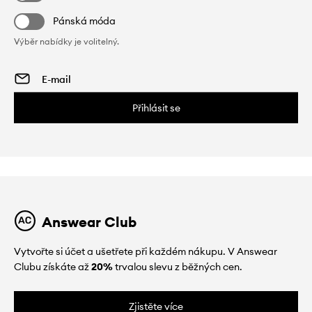
Pánská móda
Výběr nabídky je volitelný.
Přihlásit se
Answear Club
Vytvořte si účet a ušetřete při každém nákupu. V Answear
Clubu získáte až
20%
trvalou slevu z běžných cen.
Zjistěte více