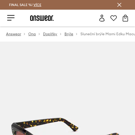
FINAL SALE %!
VÍCE
Ušetřete s Answear Club
Answear
Ona
Doplňky
Brýle