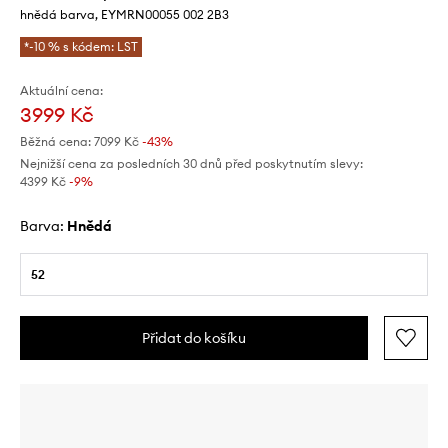
hnědá barva, EYMRN00055 002 2B3
*-10 % s kódem: LST
Aktuální cena:
3999 Kč
Běžná cena:
7099 Kč
-43%
Nejnižší cena za posledních 30 dnů před poskytnutím slevy:
4399 Kč
 -9%
Barva:
hnědá
52
Přidat do košíku