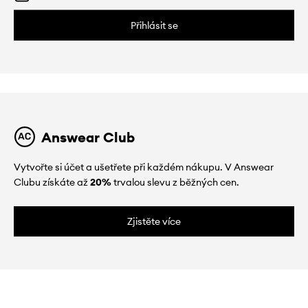
Přihlásit se
Answear Club
Vytvořte si účet a ušetřete při každém nákupu. V Answear
Clubu získáte až
20%
trvalou slevu z běžných cen.
Zjistěte více