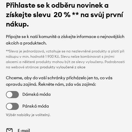
Přihlaste se k odběru novinek a
získejte slevu
20 %
** na svůj první
nákup.
Připojte se k naší komunitě a získejte informace o nejnovějších
akcích a produktech.
**Sleva je jednorázová, vztahuje se na nezlevněné produkty a platí při
nákupu v min. hodnotě 1 900 Kč. Slevu nelze kombinovat s jinými
akcemi a některé produkty mohou být ze slevy vyloučeny. Podrobnosti
na webové stránce:
produkty vyloučené z akce
Chceme, aby do vaší schránky přicházelo jen to, co vás
opravdu zajímá. Řekněte nám, zda vás zajímá:
Dámská móda
Pánská móda
Výběr nabídky je volitelný.