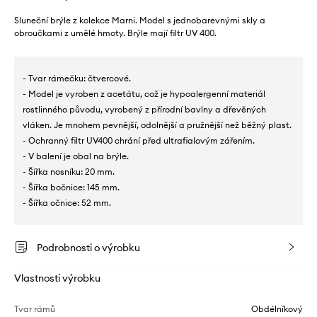
Sluneční brýle z kolekce Marni. Model s jednobarevnými skly a
obroučkami z umělé hmoty. Brýle mají filtr UV 400.
- Tvar rámečku: čtvercové.
- Model je vyroben z acetátu, což je hypoalergenní materiál
rostlinného původu, vyrobený z přírodní bavlny a dřevěných
vláken. Je mnohem pevnější, odolnější a pružnější než běžný plast.
- Ochranný filtr UV400 chrání před ultrafialovým zářením.
- V balení je obal na brýle.
- Šířka nosníku: 20 mm.
- Šířka bočnice: 145 mm.
- Šířka očnice: 52 mm.
Podrobnosti o výrobku
Vlastnosti výrobku
Tvar rámů
Obdélníkový