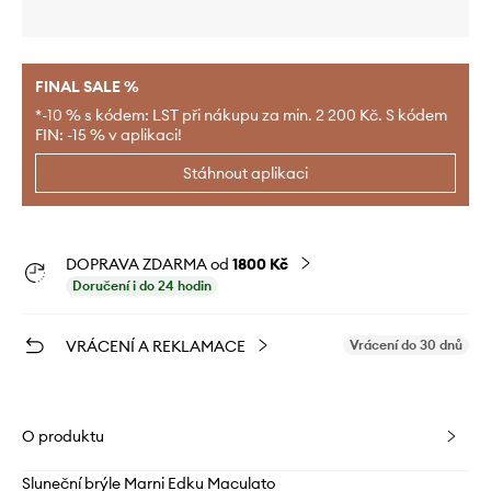
FINAL SALE %
*-10 % s kódem: LST při nákupu za min. 2 200 Kč. S kódem
FIN: -15 % v aplikaci!
Stáhnout aplikaci
DOPRAVA ZDARMA od
1800 Kč
Doručení i do 24 hodin
VRÁCENÍ A REKLAMACE
Vrácení do 30 dnů
O produktu
Sluneční brýle Marni Edku Maculato