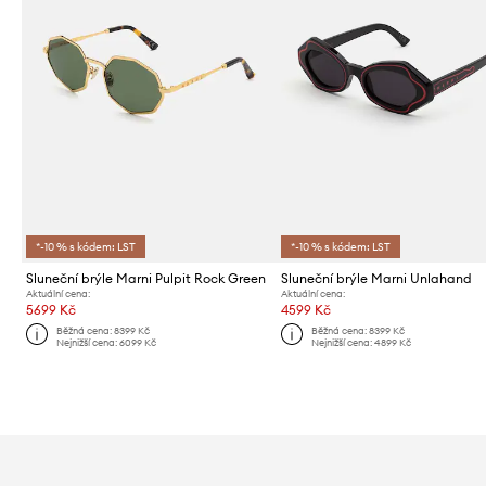
*-10 % s kódem: LST
*-10 % s kódem: LST
Sluneční brýle Marni Pulpit Rock Green
Sluneční brýle Marni Unlahand
Aktuální cena:
Aktuální cena:
5699 Kč
4599 Kč
Běžná cena:
8399 Kč
Běžná cena:
8399 Kč
Nejnižší cena:
6099 Kč
Nejnižší cena:
4899 Kč