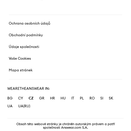
Ochrana osobních údajů
Obchodní podmínky
Údaje společnosti
Vaše Cookies
Mapa stránek
WEARETHEANSWEAR IN:
BG
CY
CZ
GR
HR
HU
IT
PL
RO
SI
SK
UA
UA(RU)
Obsah této webové stránky je chráněn autorským právem a patří
společnosti Answear.com S.A.