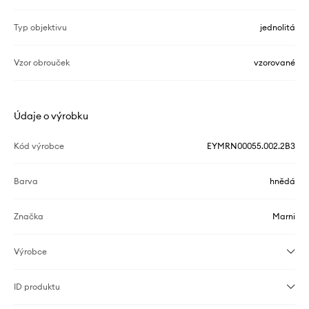
Typ objektivu
jednolitá
Vzor obrouček
vzorované
Údaje o výrobku
Kód výrobce
EYMRN00055.002.2B3
Barva
hnědá
Značka
Marni
Výrobce
ID produktu