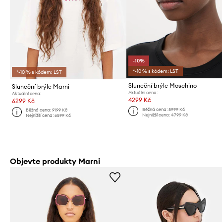
-10%
*-10 % s kódem: LST
*-10 % s kódem: LST
Sluneční brýle Moschino
Sluneční brýle Marni
Aktuální cena:
Aktuální cena:
4299 Kč
6299 Kč
Běžná cena:
5999 Kč
Běžná cena:
9199 Kč
Nejnižší cena:
4799 Kč
Nejnižší cena:
6599 Kč
Objevte produkty Marni