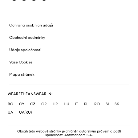
Ochrana osobních údajů
Obchodní podmínky
Údaje společnosti
Vaše Cookies
Mapa stránek
WEARETHEANSWEAR IN:
BG
CY
CZ
GR
HR
HU
IT
PL
RO
SI
SK
UA
UA(RU)
Obsah této webové stránky je chráněn autorským právem a patří
společnosti Answear.com S.A.