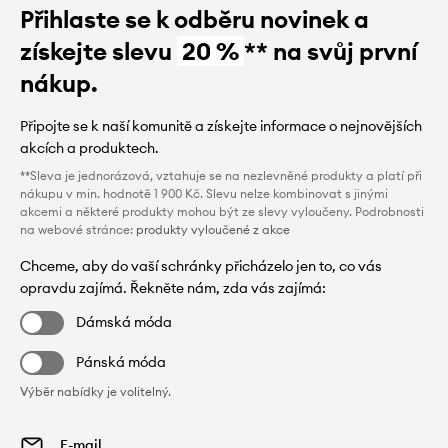
Přihlaste se k odběru novinek a
získejte slevu
20 %
** na svůj první
nákup.
Připojte se k naší komunitě a získejte informace o nejnovějších
akcích a produktech.
**Sleva je jednorázová, vztahuje se na nezlevněné produkty a platí při
nákupu v min. hodnotě 1 900 Kč. Slevu nelze kombinovat s jinými
akcemi a některé produkty mohou být ze slevy vyloučeny. Podrobnosti
na webové stránce:
produkty vyloučené z akce
Chceme, aby do vaší schránky přicházelo jen to, co vás
opravdu zajímá. Řekněte nám, zda vás zajímá:
Dámská móda
Pánská móda
Výběr nabídky je volitelný.