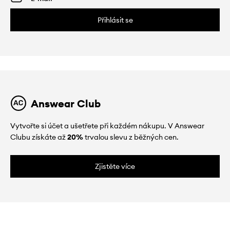
Přihlásit se
Answear Club
Vytvořte si účet a ušetřete při každém nákupu. V Answear
Clubu získáte až
20%
trvalou slevu z běžných cen.
Zjistěte více