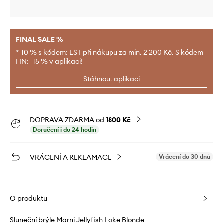
FINAL SALE %
*-10 % s kódem: LST při nákupu za min. 2 200 Kč. S kódem
FIN: -15 % v aplikaci!
Stáhnout aplikaci
DOPRAVA ZDARMA od
1800 Kč
Doručení i do 24 hodin
VRÁCENÍ A REKLAMACE
Vrácení do 30 dnů
O produktu
Sluneční brýle Marni Jellyfish Lake Blonde