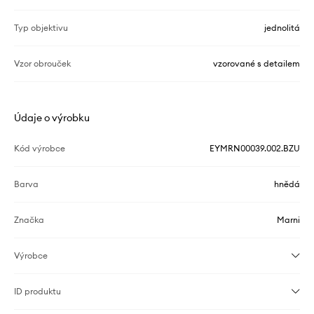
Typ objektivu
jednolitá
Vzor obrouček
vzorované s detailem
Údaje o výrobku
Kód výrobce
EYMRN00039.002.BZU
Barva
hnědá
Značka
Marni
Výrobce
ID produktu