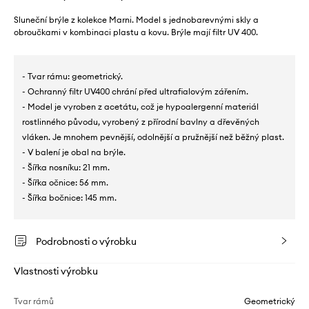
Sluneční brýle z kolekce Marni. Model s jednobarevnými skly a
obroučkami v kombinaci plastu a kovu. Brýle mají filtr UV 400.
- Tvar rámu: geometrický.
- Ochranný filtr UV400 chrání před ultrafialovým zářením.
- Model je vyroben z acetátu, což je hypoalergenní materiál
rostlinného původu, vyrobený z přírodní bavlny a dřevěných
vláken. Je mnohem pevnější, odolnější a pružnější než běžný plast.
- V balení je obal na brýle.
- Šířka nosníku: 21 mm.
- Šířka očnice: 56 mm.
- Šířka bočnice: 145 mm.
Podrobnosti o výrobku
Vlastnosti výrobku
Tvar rámů
Geometrický