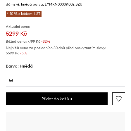
dámské, hnědá barva, EYMRN00039.002.BZU
*-10 % s kódem: LST
Aktuální cena:
5299 Kč
Běžná cena:
7799 Kč
-32%
Nejnižší cena za posledních 30 dnů před poskytnutím slevy:
5599 Kč
 -5%
Barva:
hnědá
56
Přidat do košíku