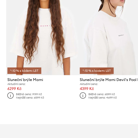
*-10 % s kódem: LST
*-10 % s kódem: LST
Sluneční brýle Marni
Sluneční brýle Marni Devil's Pool
Aktuální cena:
Aktuální cena:
6299 Kč
4399 Kč
Běžná cena:
9199 Kč
Běžná cena:
6599 Kč
Nejnižší cena:
6599 Kč
Nejnižší cena:
4699 Kč