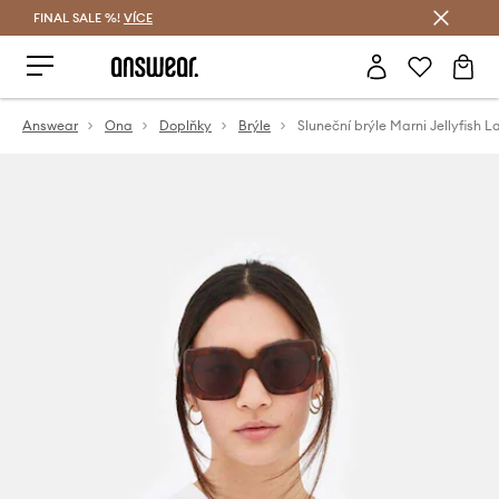
FINAL SALE %!
VÍCE
Ušetřete s Answear Club
Answear
Ona
Doplňky
Brýle