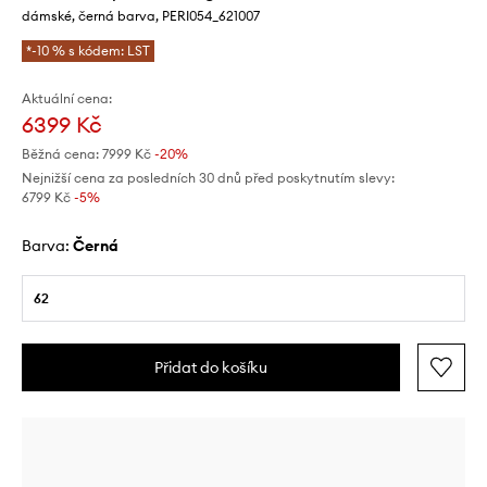
dámské, černá barva, PERI054_621007
*-10 % s kódem: LST
Aktuální cena:
6399 Kč
Běžná cena:
7999 Kč
-20%
Nejnižší cena za posledních 30 dnů před poskytnutím slevy:
6799 Kč
 -5%
Barva:
černá
62
Přidat do košíku