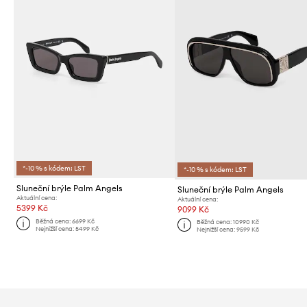
*-10 % s kódem: LST
*-10 % s kódem: LST
Sluneční brýle Palm Angels
Sluneční brýle Palm Angels
Aktuální cena:
Aktuální cena:
5399 Kč
9099 Kč
Běžná cena:
6699 Kč
Běžná cena:
10990 Kč
Nejnižší cena:
5499 Kč
Nejnižší cena:
9599 Kč