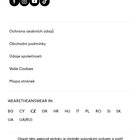
Ochrana osobních údajů
Obchodní podmínky
Údaje společnosti
Vaše Cookies
Mapa stránek
WEARETHEANSWEAR IN:
BG
CY
CZ
GR
HR
HU
IT
PL
RO
SI
SK
UA
UA(RU)
Obsah této webové stránky je chráněn autorským právem a patří