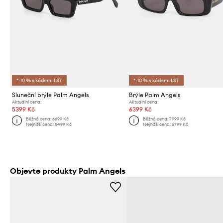
*-10 % s kódem: LST
*-10 % s kódem: LST
Sluneční brýle Palm Angels
Brýle Palm Angels
Aktuální cena:
Aktuální cena:
5399 Kč
6399 Kč
Běžná cena:
6699 Kč
Běžná cena:
7999 Kč
Nejnižší cena:
5499 Kč
Nejnižší cena:
6799 Kč
Objevte produkty Palm Angels