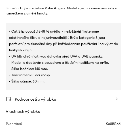
Sluneční brýle z kolekce Palm Angels. Model s jednobarevnými skly a
rámečkem z umělé hmoty.
- Cat.3 (propouští 8-18 % světla) - nejběžnější kategorie
odstínového filtru a nejuniverzálnější. Brýle kategorie 3 jsou
perfektní pro slunečné dny při každodenním používání i na výlet do
horkých krajin.
- UV filtr chrání citlivou duhovku před UVA a UVB paprsky.
- Model je dodáván s pouzdrem a čistícím hadříkem na brýle.
- Šířka bočnice: 140 mm.
- Tvar rámečku: oči kočky.
- Šířka očnice: 60 mm.
Podrobnosti o výrobku
Vlastnosti výrobku
Tvar rámů
Kočičí oči