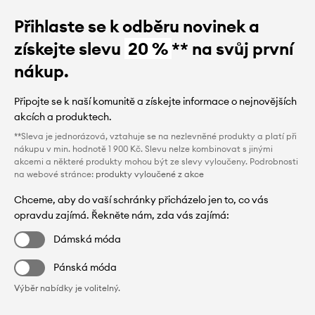
Přihlaste se k odběru novinek a
získejte slevu
20 %
** na svůj první
nákup.
Připojte se k naší komunitě a získejte informace o nejnovějších
akcích a produktech.
**Sleva je jednorázová, vztahuje se na nezlevněné produkty a platí při
nákupu v min. hodnotě 1 900 Kč. Slevu nelze kombinovat s jinými
akcemi a některé produkty mohou být ze slevy vyloučeny. Podrobnosti
na webové stránce:
produkty vyloučené z akce
Chceme, aby do vaší schránky přicházelo jen to, co vás
opravdu zajímá. Řekněte nám, zda vás zajímá:
Dámská móda
Pánská móda
Výběr nabídky je volitelný.