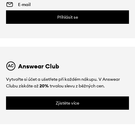
Přihlásit se
Answear Club
Vytvořte si účet a ušetřete při každém nákupu. V Answear
Clubu získáte až
20%
trvalou slevu z běžných cen.
Zjistěte více