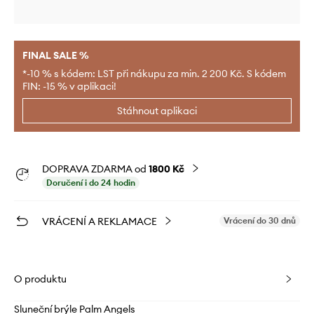
FINAL SALE %
*-10 % s kódem: LST při nákupu za min. 2 200 Kč. S kódem
FIN: -15 % v aplikaci!
Stáhnout aplikaci
DOPRAVA ZDARMA od
1800 Kč
Doručení i do 24 hodin
VRÁCENÍ A REKLAMACE
Vrácení do 30 dnů
O produktu
Sluneční brýle Palm Angels