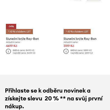
-14%
*-10 % s kódem: LST
*-10 % s kódem: LST
Sluneční brýle Ray-Ban
Sluneční brýle Ray-Ban
Aktuální cena:
Aktuální cena:
4699 Kč
3199 Kč
Běžná cena:
5499 Kč
Běžná cena:
3899 Kč
Nejnižší cena:
5499 Kč
Nejnižší cena:
3399 Kč
Přihlaste se k odběru novinek a
získejte slevu
20 %
** na svůj první
nákup.