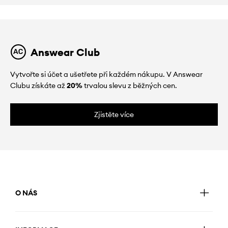
Answear Club
Vytvořte si účet a ušetřete při každém nákupu. V Answear
Clubu získáte až
20%
trvalou slevu z běžných cen.
Zjistěte více
O NÁS