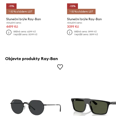
-11%
-13%
*-10 % s kódem: LST
*-10 % s kódem: LST
Sluneční brýle Ray-Ban
Sluneční brýle Ray-Ban
Aktuální cena:
Aktuální cena:
4499 Kč
3099 Kč
Běžná cena:
6299 Kč
Běžná cena:
3999 Kč
Nejnižší cena:
5099 Kč
Nejnižší cena:
3599 Kč
Objevte produkty Ray-Ban