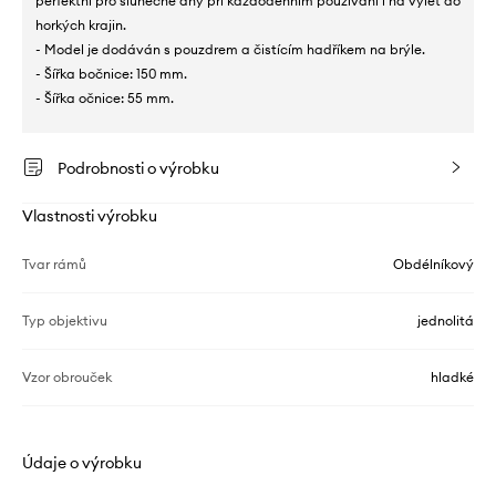
perfektní pro slunečné dny při každodenním používání i na výlet do
horkých krajin.
- Model je dodáván s pouzdrem a čistícím hadříkem na brýle.
- Šířka bočnice: 150 mm.
- Šířka očnice: 55 mm.
Podrobnosti o výrobku
Vlastnosti výrobku
Tvar rámů
Obdélníkový
Typ objektivu
jednolitá
Vzor obrouček
hladké
Údaje o výrobku