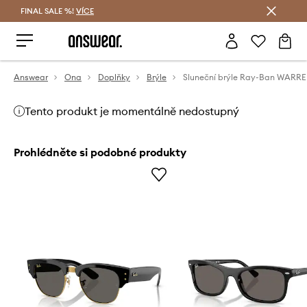
FINAL SALE %!
VÍCE
Ušetřete s Answear Club
Answear
Ona
Doplňky
Brýle
Sluneční brýle Ray-Ban WARR
Tento produkt je momentálně nedostupný
Prohlédněte si podobné produkty