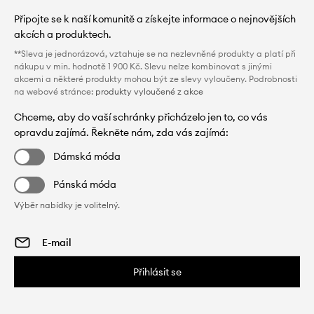
Připojte se k naší komunitě a získejte informace o nejnovějších
akcích a produktech.
**Sleva je jednorázová, vztahuje se na nezlevněné produkty a platí při
nákupu v min. hodnotě 1 900 Kč. Slevu nelze kombinovat s jinými
akcemi a některé produkty mohou být ze slevy vyloučeny. Podrobnosti
na webové stránce:
produkty vyloučené z akce
Chceme, aby do vaší schránky přicházelo jen to, co vás
opravdu zajímá. Řekněte nám, zda vás zajímá:
Dámská móda
Pánská móda
Výběr nabídky je volitelný.
Přihlásit se