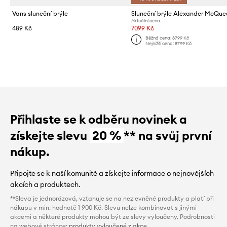
Vans sluneční brýle
Sluneční brýle Alexander McQue
Aktuální cena:
489 Kč
7099 Kč
Běžná cena:
8799 Kč
Nejnižší cena:
8799 Kč
Přihlaste se k odběru novinek a
získejte slevu
20 %
** na svůj první
nákup.
Připojte se k naší komunitě a získejte informace o nejnovějších
akcích a produktech.
**Sleva je jednorázová, vztahuje se na nezlevněné produkty a platí při
nákupu v min. hodnotě 1 900 Kč. Slevu nelze kombinovat s jinými
akcemi a některé produkty mohou být ze slevy vyloučeny. Podrobnosti
na webové stránce:
produkty vyloučené z akce