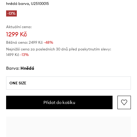
hnědá barva, U25100015
-13%
Aktuální cena:
1299 Kč
Běžná cena:
2499 Kč
-48%
Nejnižší cena za posledních 30 dnů před poskytnutím slevy:
1499 Kč
 -13%
Barva:
hnědá
ONE SIZE
Přidat do košíku