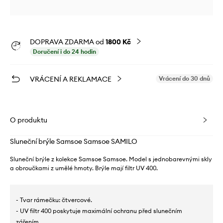
DOPRAVA ZDARMA od
1800 Kč
Doručení i do 24 hodin
VRÁCENÍ A REKLAMACE
Vrácení do 30 dnů
O produktu
Sluneční brýle Samsoe Samsoe SAMILO
Sluneční brýle z kolekce Samsoe Samsoe. Model s jednobarevnými skly
a obroučkami z umělé hmoty. Brýle mají filtr UV 400.
- Tvar rámečku: čtvercové.
- UV filtr 400 poskytuje maximální ochranu před slunečním
zářením.