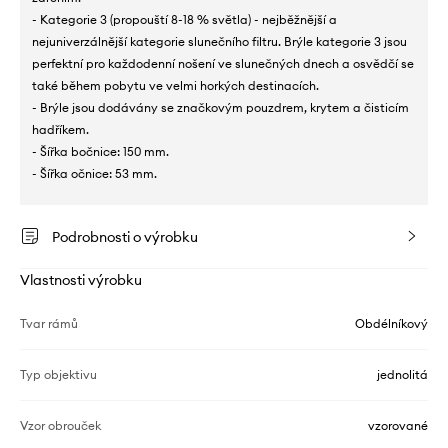
- Kategorie 3 (propouští 8-18 % světla) - nejběžnější a
nejuniverzálnější kategorie slunečního filtru. Brýle kategorie 3 jsou
perfektní pro každodenní nošení ve slunečných dnech a osvědčí se
také během pobytu ve velmi horkých destinacích.
- Brýle jsou dodávány se značkovým pouzdrem, krytem a čisticím
hadříkem.
- Šířka bočnice: 150 mm.
- Šířka očnice: 53 mm.
Podrobnosti o výrobku
Vlastnosti výrobku
Tvar rámů
Obdélníkový
Typ objektivu
jednolitá
Vzor obrouček
vzorované