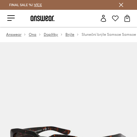
FINAL SALE %!
VÍCE
Ušetřete s Answear Club
Answear
Ona
Doplňky
Brýle