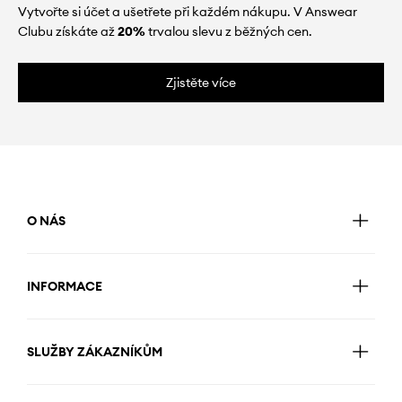
Vytvořte si účet a ušetřete při každém nákupu. V Answear
Clubu získáte až
20%
trvalou slevu z běžných cen.
Zjistěte více
O NÁS
INFORMACE
SLUŽBY ZÁKAZNÍKŮM