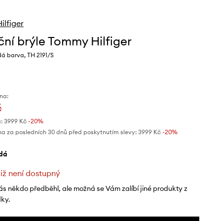
lfiger
ční brýle Tommy Hilfiger
dá barva, TH 2191/S
na:
č
:
3999 Kč
-20%
na za posledních 30 dnů před poskytnutím slevy:
3999 Kč
 -20%
edá
již není dostupný
ás někdo předběhl, ale možná se Vám zalíbí jiné produkty z
dky.