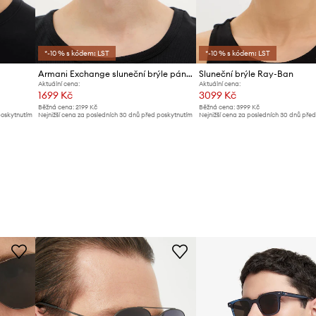
*-10 % s kódem: LST
*-10 % s kódem: LST
Armani Exchange sluneční brýle pánské
Sluneční brýle Ray-Ban
Aktuální cena:
Aktuální cena:
1699 Kč
3099 Kč
Běžná cena:
2199 Kč
Běžná cena:
3999 Kč
poskytnutím
Nejnižší cena za posledních 30 dnů před poskytnutím
Nejnižší cena za posledních 30 dnů pře
slevy:
1799 Kč
slevy:
3299 Kč