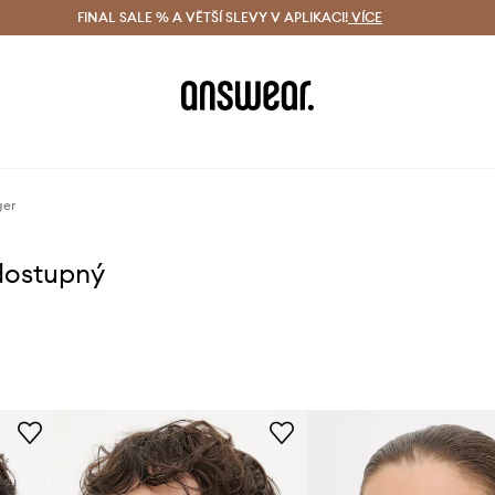
ácení zdarma (od 1800 Kč)
FINAL SALE % A VĚTŠÍ SLEVY V APLIKACI!
Doručení i do 24 h
VÍCE
Ušetřete s 
ger
dostupný