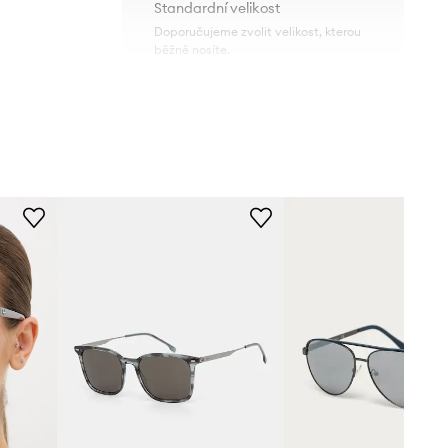
Standardní velikost
Doporučujeme zvolit velikost, kterou
běžně nosíte.
TH.2191/S
TECHNICKÉ ÚDAJE
šedá
Povlaky a vlastnosti čoček
:
UV400
Tommy Hilfiger
Kategorie filtru
:
Kat. 3
Polarizace
:
Ne