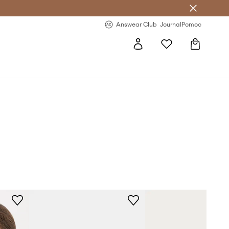
Answear Club
- 20 % na první objednávku
Answear Club
Journal
Pomoc