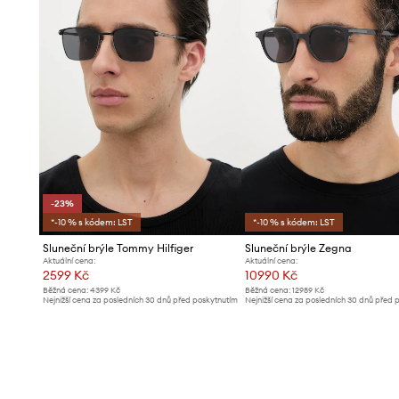
-23%
*-10 % s kódem: LST
*-10 % s kódem: LST
Sluneční brýle Tommy Hilfiger
Sluneční brýle Zegna
Aktuální cena:
Aktuální cena:
2599 Kč
10990 Kč
Běžná cena:
4399 Kč
Běžná cena:
12989 Kč
Nejnižší cena za posledních 30 dnů před poskytnutím
Nejnižší cena za posledních 30 dnů před 
slevy:
3399 Kč
slevy:
11689 Kč