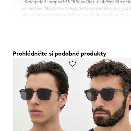
- Kategorie 3 (propouští 8-18 % světla) - nejběžnější a nej
slunečního filtru. Brýle kategorie 3 jsou perfektní pro ka
slunečných dnech a osvědčí se také během pobytu ve vel
- Model je dodáván s pouzdrem a čistícím hadříkem na br
- Nastavitelné nosníky a nosní opěrky umožňují přizpůsob
- Šířka bočnice: 145 mm.
- Šířka očnice: 60 mm.
Prohlédněte si podobné produkty