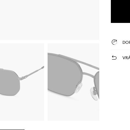
DO
VRÁ