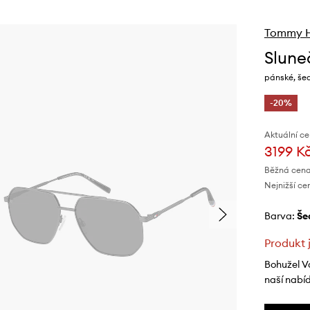
Tommy Hi
Slune
pánské, še
-20%
Aktuální ce
3199 K
Běžná cena
Nejnižší ce
Barva:
š
Produkt 
Bohužel V
naší nabí