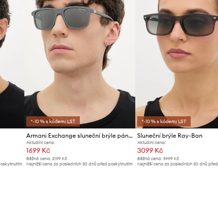
*-10 % s kódem: LST
*-10 % s kódem: LST
Armani Exchange sluneční brýle pánské
Sluneční brýle Ray-Ban
Aktuální cena:
Aktuální cena:
1699 Kč
3099 Kč
Běžná cena:
2199 Kč
Běžná cena:
3999 Kč
poskytnutím
Nejnižší cena za posledních 30 dnů před poskytnutím
Nejnižší cena za posledních 30 dnů pře
slevy:
1799 Kč
slevy:
3299 Kč