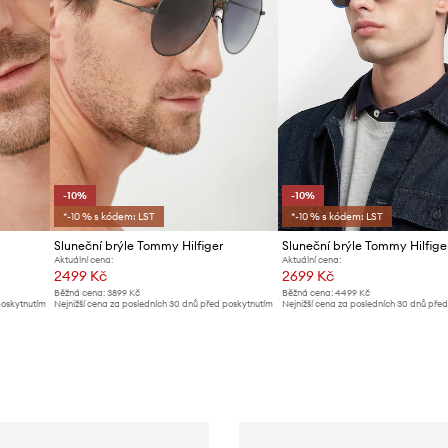
-10%
-10%
*-10 % s kódem: LST
*-10 % s kódem: LST
Sluneční brýle Tommy Hilfiger
Sluneční brýle Tommy Hilfige
Aktuální cena:
Aktuální cena:
2499 Kč
2699 Kč
Běžná cena:
3899 Kč
Běžná cena:
4499 Kč
poskytnutím
Nejnižší cena za posledních 30 dnů před poskytnutím
Nejnižší cena za posledních 30 dnů pře
slevy:
2799 Kč
slevy:
2999 Kč