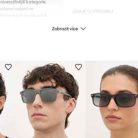
univerzálnější kategorie
ždodenní nošení ve
ÚDAJE O VÝROBKU
mi horkých destinacích.
ýle.
Zobrazit více
ení na míru.
Kód výrobce
Barva
Značka
ID produktu