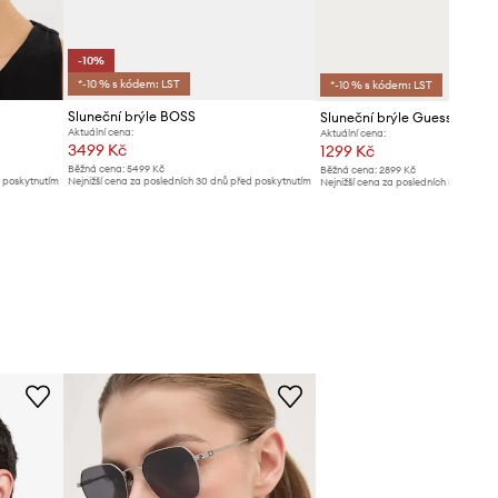
-10%
*-10 % s kódem: LST
*-10 % s kódem: LST
Sluneční brýle BOSS
Sluneční brýle Guess
Aktuální cena:
Aktuální cena:
3499 Kč
1299 Kč
Běžná cena:
5499 Kč
Běžná cena:
2899 Kč
d poskytnutím
Nejnižší cena za posledních 30 dnů před poskytnutím
Nejnižší cena za posledních 30 dnů př
slevy:
3899 Kč
slevy:
1399 Kč