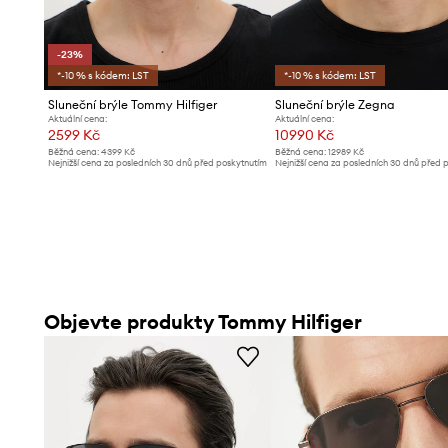
-23%
*-10 % s kódem: LST
*-10 % s kódem: LST
Sluneční brýle Tommy Hilfiger
Sluneční brýle Zegna
Aktuální cena:
Aktuální cena:
2599 Kč
10990 Kč
Běžná cena:
4399 Kč
Běžná cena:
12989 Kč
Nejnižší cena za posledních 30 dnů před poskytnutím
Nejnižší cena za posledních 30 dnů před 
slevy:
3399 Kč
slevy:
11689 Kč
Objevte produkty Tommy Hilfiger