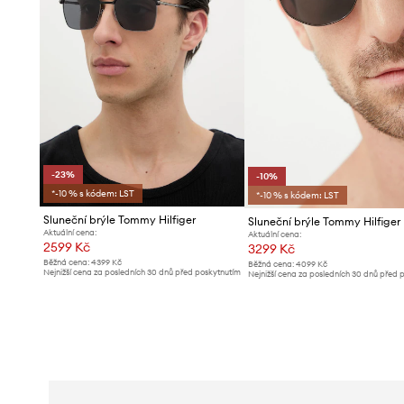
-23%
-10%
*-10 % s kódem: LST
*-10 % s kódem: LST
Sluneční brýle Tommy Hilfiger
Sluneční brýle Tommy Hilfiger
Aktuální cena:
Aktuální cena:
2599 Kč
3299 Kč
Běžná cena:
4399 Kč
Běžná cena:
4099 Kč
Nejnižší cena za posledních 30 dnů před poskytnutím
Nejnižší cena za posledních 30 dnů před 
slevy:
3399 Kč
slevy:
3689 Kč