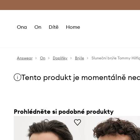
Premium Fashion Benefits
Doručení a vr
Ona
On
Dítě
Home
Answear
On
Doplňky
Brýle
Sluneční brýle Tommy Hilfi
Tento produkt je momentálně ne
Prohlédněte si podobné produkty