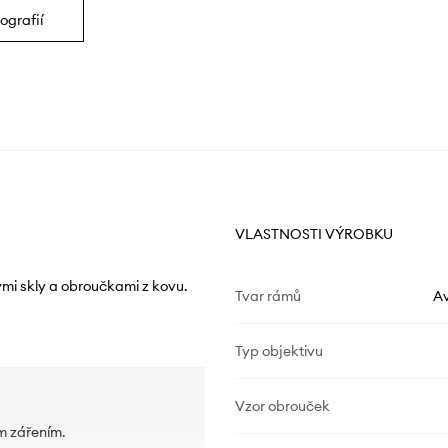
ografií
VLASTNOSTI VÝROBKU
ými skly a obroučkami z kovu.
Tvar rámů
Av
Typ objektivu
Vzor obrouček
m zářením.