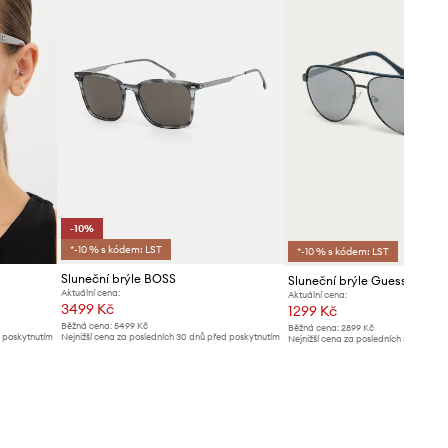
-10%
*-10 % s kódem: LST
*-10 % s kódem: LST
Sluneční brýle BOSS
Sluneční brýle Guess
Aktuální cena:
Aktuální cena:
3499 Kč
1299 Kč
Běžná cena:
5499 Kč
Běžná cena:
2899 Kč
d poskytnutím
Nejnižší cena za posledních 30 dnů před poskytnutím
Nejnižší cena za posledních 30 dnů př
slevy:
3899 Kč
slevy:
1399 Kč