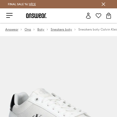
FINAL SALE %!
VÍCE
Ušetřete s Answear Club
Answear
Ona
Boty
Sneakers boty