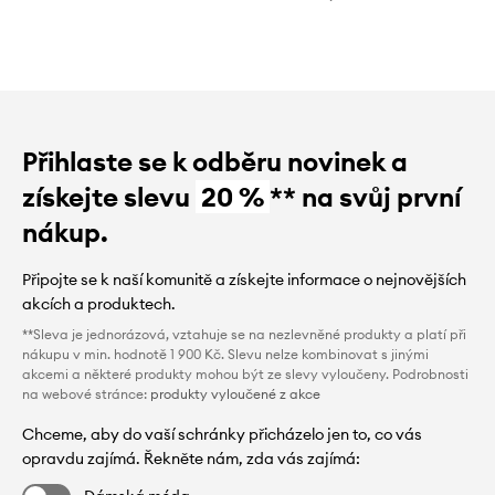
Přihlaste se k odběru novinek a
získejte slevu
20 %
** na svůj první
nákup.
Připojte se k naší komunitě a získejte informace o nejnovějších
akcích a produktech.
**Sleva je jednorázová, vztahuje se na nezlevněné produkty a platí při
nákupu v min. hodnotě 1 900 Kč. Slevu nelze kombinovat s jinými
akcemi a některé produkty mohou být ze slevy vyloučeny. Podrobnosti
na webové stránce:
produkty vyloučené z akce
Chceme, aby do vaší schránky přicházelo jen to, co vás
opravdu zajímá. Řekněte nám, zda vás zajímá: