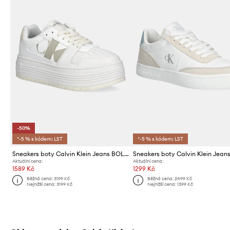
-50%
*-5 % s kódem: LST
*-5 % s kódem: LST
Sneakers boty Calvin Klein Jeans BOLD FLATF LOW LACEUP MIX NBS
Aktuální cena:
Aktuální cena:
1589 Kč
1299 Kč
Běžná cena:
3199 Kč
Běžná cena:
2499 Kč
Nejnižší cena:
3199 Kč
Nejnižší cena:
1399 Kč