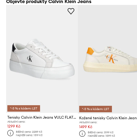
Objevte produkty Calvin Klein Jeans
*-5 % s kódem: LST
*-5 % s kódem: LST
Tenisky Calvin Klein Jeans VULC FLATFORM MG NYLON MIX
Aktuální cena:
Aktuální cena:
1299 Kč
1499 Kč
Běžná cena:
2289 Kč
Běžná cena:
3199 Kč
Nejnižší cena:
1319 Kč
Nejnižší cena:
1599 Kč