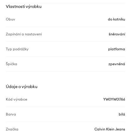
Vlastnosti výrobku
Obuv
do kotníku
Zapínání a nastavení
šněrování
Typ podrážky
platforma
Špička
zpevněná
Údaje o výrobku
Kód výrobce
YW0YW01766
Barva
bílá
Značka
Calvin Klein Jeans