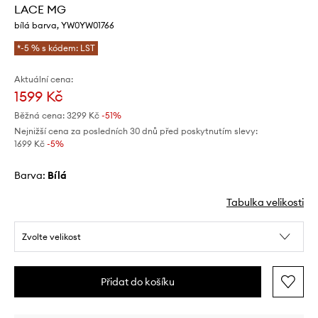
LACE MG
bílá barva, YW0YW01766
*-5 % s kódem: LST
Aktuální cena:
1599 Kč
Běžná cena:
3299 Kč
-51%
Nejnižší cena za posledních 30 dnů před poskytnutím slevy:
1699 Kč
 -5%
Barva:
bílá
Tabulka velikosti
Zvolte velikost
Přidat do košíku