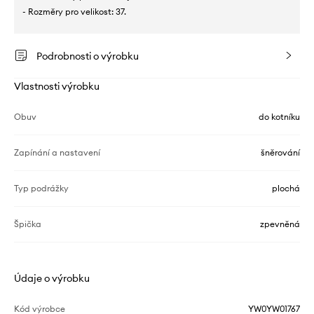
- Rozměry pro velikost: 37.
Podrobnosti o výrobku
Vlastnosti výrobku
Obuv
do kotníku
Zapínání a nastavení
šněrování
Typ podrážky
plochá
Špička
zpevněná
Údaje o výrobku
Kód výrobce
YW0YW01767