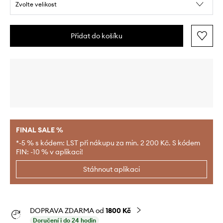
Zvolte velikost
Přidat do košíku
FINAL SALE %
*-5 % s kódem: LST při nákupu za min. 2 200 Kč. S kódem
FIN: -10 % v aplikaci!
Stáhnout aplikaci
DOPRAVA ZDARMA od
1800 Kč
Doručení i do 24 hodin