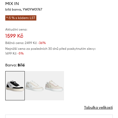
MIX IN
bílá barva, YW0YW01767
*-5 % s kódem: LST
Aktuální cena:
1599 Kč
Běžná cena:
2499 Kč
-36%
Nejnižší cena za posledních 30 dnů před poskytnutím slevy:
1699 Kč
 -5%
Barva:
bílá
Tabulka velikosti