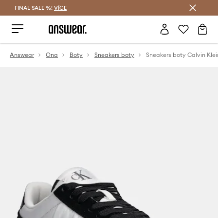
FINAL SALE %!
VÍCE
Ušetřete s Answear Club
Answear
Ona
Boty
Sneakers boty