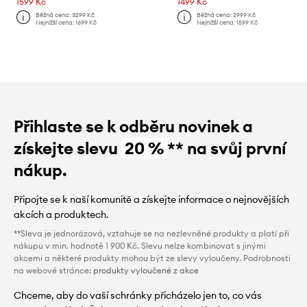
1599 Kč
1499 Kč
Běžná cena:
3299 Kč
Běžná cena:
2999 Kč
Nejnižší cena:
1699 Kč
Nejnižší cena:
1599 Kč
Přihlaste se k odběru novinek a
získejte slevu
20 %
** na svůj první
nákup.
Připojte se k naší komunitě a získejte informace o nejnovějších
akcích a produktech.
**Sleva je jednorázová, vztahuje se na nezlevněné produkty a platí při
nákupu v min. hodnotě 1 900 Kč. Slevu nelze kombinovat s jinými
akcemi a některé produkty mohou být ze slevy vyloučeny. Podrobnosti
na webové stránce:
produkty vyloučené z akce
Chceme, aby do vaší schránky přicházelo jen to, co vás