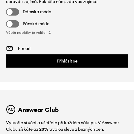
opravdu zajímá. Řekněte nám, zda vás zajímá:
Dámská móda
Pánská móda
Výběr nabídky je volitelný.
Přihlásit se
Answear Club
Vytvořte si účet a ušetřete při každém nákupu. V Answear
Clubu získáte až
20%
trvalou slevu z běžných cen.