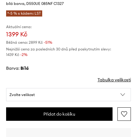
bílá barva, D550UE 085NF C1327
*-5 % s kódem: LST
Aktuální cena:
1399 Kč
Běžná cena:
2899 Kč
-51%
Nejnižší cena za posledních 30 dnů před poskytnutím slevy:
1439 Kč
 -2%
Barva:
bílá
Tabulka velikosti
Zvolte velikost
Přidat do košíku