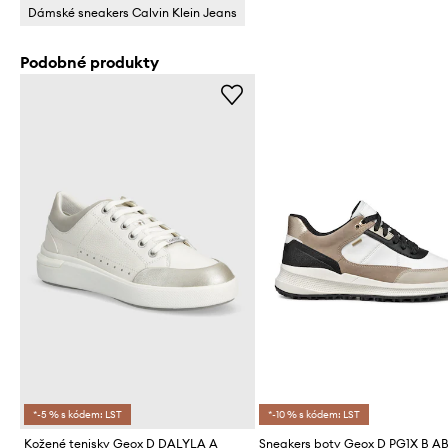
Dámské sneakers Calvin Klein Jeans
Podobné produkty
*-5 % s kódem: LST
*-10 % s kódem: LST
Kožené tenisky Geox D DALYLA A
Sneakers boty Geox D PG1X B A