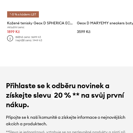
*-5 % s kódem: LST
Kožené tenisky Geox D SPHERICA ECUB-2
Aktuální cena:
1899 Kč
3599 Kč
Běžná cena:
3699 Kč
Nejnižší cena:
1949 Kč
Přihlaste se k odběru novinek a
získejte slevu
20 %
** na svůj první
nákup.
Připojte se k naší komunitě a získejte informace o nejnovějších
akcích a produktech.
**Sleva je jednorázová, vztahuje se na nezlevněné produkty a platí při