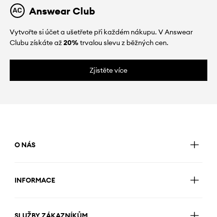
Answear Club
Vytvořte si účet a ušetřete při každém nákupu. V Answear
Clubu získáte až
20%
trvalou slevu z běžných cen.
Zjistěte více
O NÁS
INFORMACE
SLUŽBY ZÁKAZNÍKŮM