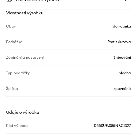
Vlastnosti výrobku
Obuv
do kotníku
Podrážka
Protiskluzová
Zapínání a nastavení
šněrování
Typ podrážky
plochá
Špička
zpevněná
Údaje o výrobku
Kód výrobce
D550UE.085NF.C1327