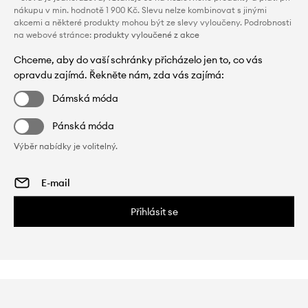
nákupu v min. hodnotě 1 900 Kč. Slevu nelze kombinovat s jinými
akcemi a některé produkty mohou být ze slevy vyloučeny. Podrobnosti
na webové stránce:
produkty vyloučené z akce
Chceme, aby do vaší schránky přicházelo jen to, co vás
opravdu zajímá. Řekněte nám, zda vás zajímá:
Dámská móda
Pánská móda
Výběr nabídky je volitelný.
Přihlásit se