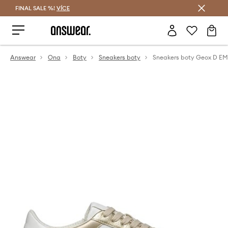
FINAL SALE %!
VÍCE
Ušetřete s Answear Club
Answear
Ona
Boty
Sneakers boty
Sneakers boty Geox D 