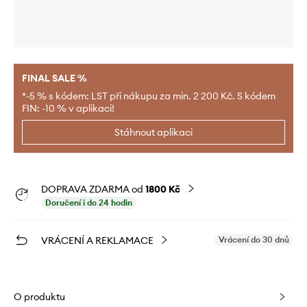
FINAL SALE %
*-5 % s kódem: LST při nákupu za min. 2 200 Kč. S kódem
FIN: -10 % v aplikaci!
Stáhnout aplikaci
DOPRAVA ZDARMA od
1800 Kč
Doručení i do 24 hodin
VRÁCENÍ A REKLAMACE
Vrácení do 30 dnů
O produktu