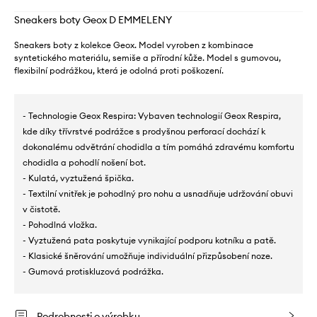
Sneakers boty Geox D EMMELENY
Sneakers boty z kolekce Geox. Model vyroben z kombinace
syntetického materiálu, semiše a přírodní kůže. Model s gumovou,
flexibilní podrážkou, která je odolná proti poškození.
- Technologie Geox Respira: Vybaven technologií Geox Respira,
kde díky třívrstvé podrážce s prodyšnou perforací dochází k
dokonalému odvětrání chodidla a tím pomáhá zdravému komfortu
chodidla a pohodlí nošení bot.
- Kulatá, vyztužená špička.
- Textilní vnitřek je pohodlný pro nohu a usnadňuje udržování obuvi
v čistotě.
- Pohodlná vložka.
- Vyztužená pata poskytuje vynikající podporu kotníku a patě.
- Klasické šněrování umožňuje individuální přizpůsobení noze.
- Gumová protiskluzová podrážka.
Podrobnosti o výrobku