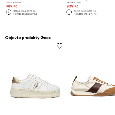
Aktuální cena:
Aktuální cena:
1899 Kč
2099 Kč
Běžná cena:
3599 Kč
Běžná cena:
3889 Kč
Nejnižší cena:
2099 Kč
Nejnižší cena:
2179 Kč
Objevte produkty Geox