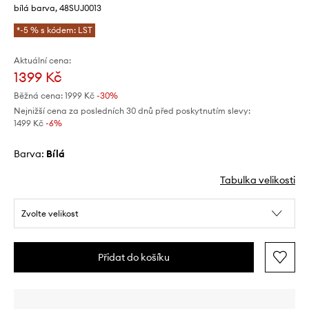
bílá barva, 48SUJ0013
*-5 % s kódem: LST
Aktuální cena:
1399 Kč
Běžná cena:
1999 Kč
-30%
Nejnižší cena za posledních 30 dnů před poskytnutím slevy:
1499 Kč
 -6%
Barva:
bílá
Tabulka velikosti
Zvolte velikost
Přidat do košíku