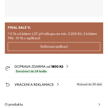
FINAL SALE %
*-5 % s kódem: LST při nákupu za min. 2 200 Kč. S kódem
FIN: -10 % v aplikaci!
Stáhnout aplikaci
DOPRAVA ZDARMA od
1800 Kč
Doručení i do 24 hodin
VRÁCENÍ A REKLAMACE
Vrácení do 30 dnů
O produktu