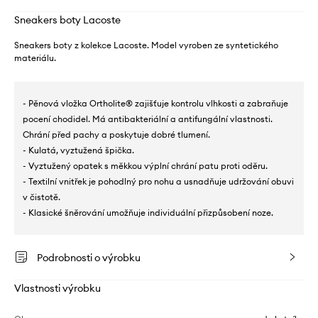
Sneakers boty Lacoste
Sneakers boty z kolekce Lacoste. Model vyroben ze syntetického
materiálu.
- Pěnová vložka Ortholite® zajišťuje kontrolu vlhkosti a zabraňuje
pocení chodidel. Má antibakteriální a antifungální vlastnosti.
Chrání před pachy a poskytuje dobré tlumení.
- Kulatá, vyztužená špička.
- Vyztužený opatek s měkkou výplní chrání patu proti oděru.
- Textilní vnitřek je pohodlný pro nohu a usnadňuje udržování obuvi
v čistotě.
- Klasické šněrování umožňuje individuální přizpůsobení noze.
Podrobnosti o výrobku
Vlastnosti výrobku