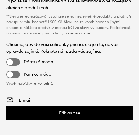
Připojte se k naší komunitě a získejte informace o nejnovějších
akcích a produktech.
**Sleva je jednorázová, vztahuje se na nezlevněné produkty a platí při
nákupu v min. hodnotě 1 900 Kč. Slevu nelze kombinovat s jinými
akcemi a některé produkty mohou být ze slevy vyloučeny. Podrobnosti
na webové stránce:
produkty vyloučené z akce
Chceme, aby do vaší schránky přicházelo jen to, co vás
opravdu zajímá. Řekněte nám, zda vás zajímá:
Dámská móda
Pánská móda
Výběr nabídky je volitelný.
Přihlásit se