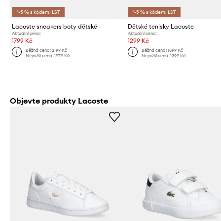
*-5 % s kódem: LST
*-5 % s kódem: LST
Lacoste sneakers boty dětské
Dětské tenisky Lacoste
Aktuální cena:
Aktuální cena:
1799 Kč
1299 Kč
Běžná cena:
2199 Kč
Běžná cena:
1899 Kč
Nejnižší cena:
1979 Kč
Nejnižší cena:
1399 Kč
Objevte produkty Lacoste