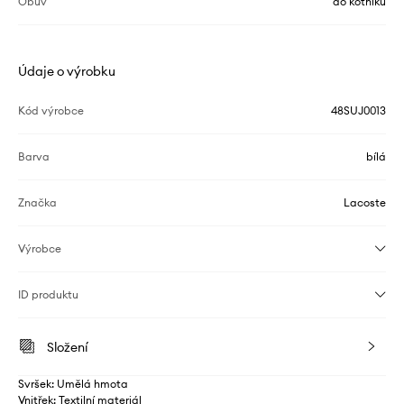
Obuv
do kotníku
Údaje o výrobku
Kód výrobce
48SUJ0013
Barva
bílá
Značka
Lacoste
Výrobce
ID produktu
Složení
Svršek: Umělá hmota
Vnitřek: Textilní materiál