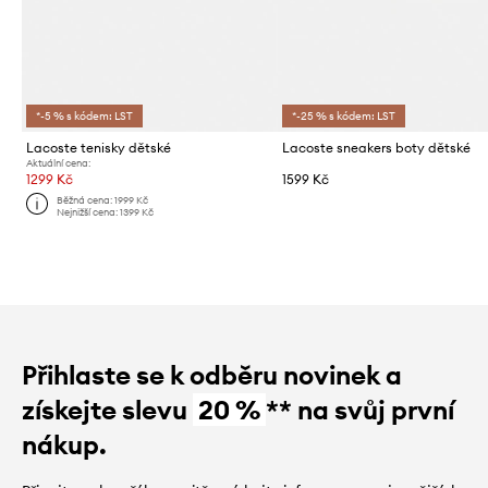
*-5 % s kódem: LST
*-25 % s kódem: LST
Lacoste tenisky dětské
Lacoste sneakers boty dětské
Aktuální cena:
1299 Kč
1599 Kč
Běžná cena:
1999 Kč
Nejnižší cena:
1399 Kč
Přihlaste se k odběru novinek a
získejte slevu
20 %
** na svůj první
nákup.