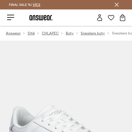
FINAL SALE %!
VÍCE
Ušetřete s Answear Club
Answear
Dítě
CHLAPEC
Boty
Sneakers boty
Sneakers b