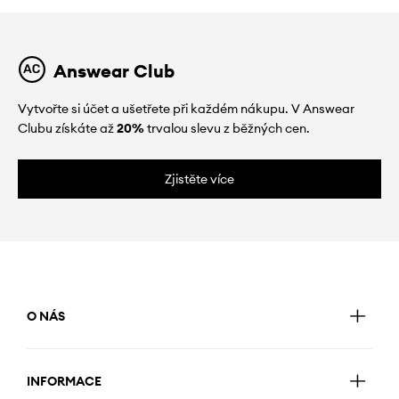
Answear Club
Vytvořte si účet a ušetřete při každém nákupu. V Answear
Clubu získáte až
20%
trvalou slevu z běžných cen.
Zjistěte více
O NÁS
INFORMACE