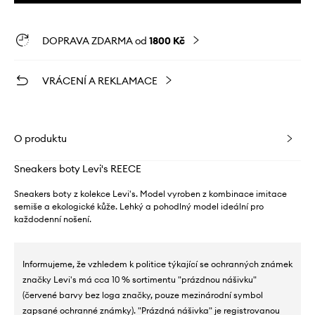
DOPRAVA ZDARMA od
1800 Kč
VRÁCENÍ A REKLAMACE
O produktu
Sneakers boty Levi's REECE
Sneakers boty z kolekce Levi's. Model vyroben z kombinace imitace
semiše a ekologické kůže. Lehký a pohodlný model ideální pro
každodenní nošení.
Informujeme, že vzhledem k politice týkající se ochranných známek
značky Levi's má cca 10 % sortimentu "prázdnou nášivku"
(červené barvy bez loga značky, pouze mezinárodní symbol
zapsané ochranné známky). "Prázdná nášivka" je registrovanou