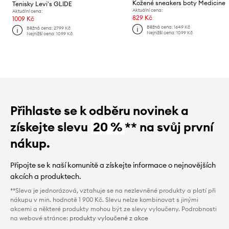
Kožené sneakers boty Medicine
Tenisky Levi's GLIDE
Aktuální cena:
Aktuální cena:
829 Kč
1009 Kč
Běžná cena:
1649 Kč
Běžná cena:
2799 Kč
Nejnižší cena:
1099 Kč
Nejnižší cena:
1099 Kč
Přihlaste se k odběru novinek a
získejte slevu
20 %
** na svůj první
nákup.
Připojte se k naší komunitě a získejte informace o nejnovějších
akcích a produktech.
**Sleva je jednorázová, vztahuje se na nezlevněné produkty a platí při
nákupu v min. hodnotě 1 900 Kč. Slevu nelze kombinovat s jinými
akcemi a některé produkty mohou být ze slevy vyloučeny. Podrobnosti
na webové stránce:
produkty vyloučené z akce