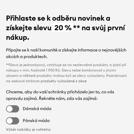
Přihlaste se k odběru novinek a
získejte slevu
20 %
** na svůj první
nákup.
Připojte se k naší komunitě a získejte informace o nejnovějších
akcích a produktech.
**Sleva je jednorázová, vztahuje se na nezlevněné produkty a platí při
nákupu v min. hodnotě 1 900 Kč. Slevu nelze kombinovat s jinými
akcemi a některé produkty mohou být ze slevy vyloučeny. Podrobnosti
na webové stránce:
produkty vyloučené z akce
Chceme, aby do vaší schránky přicházelo jen to, co vás
opravdu zajímá. Řekněte nám, zda vás zajímá:
Dámská móda
Pánská móda
Výběr nabídky je volitelný.