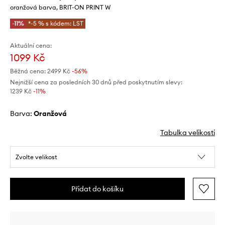
oranžová barva, BRIT-ON PRINT W
-11%
*-5 % s kódem: LST
Aktuální cena:
1099 Kč
Běžná cena:
2499 Kč
-56%
Nejnižší cena za posledních 30 dnů před poskytnutím slevy:
1239 Kč
 -11%
Barva:
oranžová
Tabulka velikosti
Zvolte velikost
Přidat do košíku