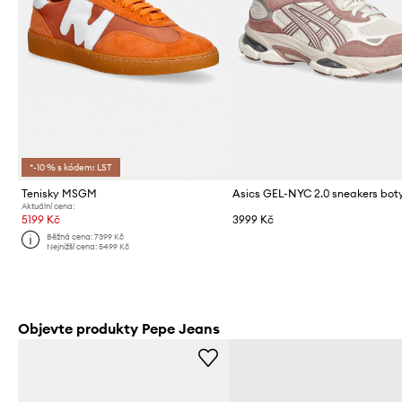
*-10 % s kódem: LST
Tenisky MSGM
Aktuální cena:
5199 Kč
3999 Kč
Běžná cena:
7399 Kč
Nejnižší cena:
5499 Kč
Objevte produkty Pepe Jeans