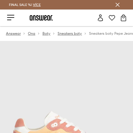
FINAL SALE %!
VÍCE
Ušetřete s Answear Club
Answear
Ona
Boty
Sneakers boty