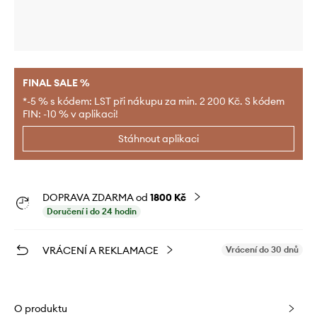
FINAL SALE %
*-5 % s kódem: LST při nákupu za min. 2 200 Kč. S kódem
FIN: -10 % v aplikaci!
Stáhnout aplikaci
DOPRAVA ZDARMA od
1800 Kč
Doručení i do 24 hodin
VRÁCENÍ A REKLAMACE
Vrácení do 30 dnů
O produktu