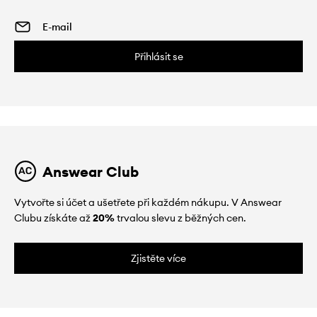
Přihlásit se
Answear Club
Vytvořte si účet a ušetřete při každém nákupu. V Answear
Clubu získáte až
20%
trvalou slevu z běžných cen.
Zjistěte více