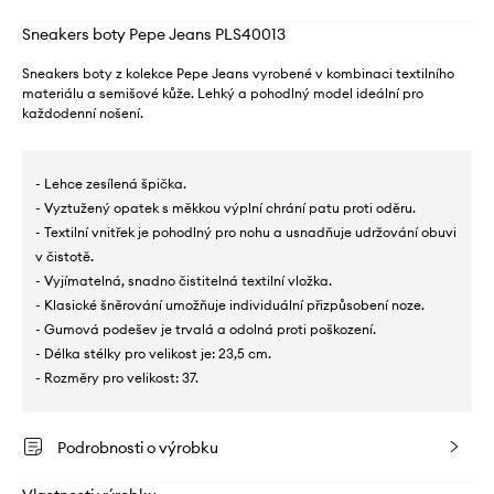
Sneakers boty Pepe Jeans PLS40013
Sneakers boty z kolekce Pepe Jeans vyrobené v kombinaci textilního
materiálu a semišové kůže. Lehký a pohodlný model ideální pro
každodenní nošení.
- Lehce zesílená špička.
- Vyztužený opatek s měkkou výplní chrání patu proti oděru.
- Textilní vnitřek je pohodlný pro nohu a usnadňuje udržování obuvi
v čistotě.
- Vyjímatelná, snadno čistitelná textilní vložka.
- Klasické šněrování umožňuje individuální přizpůsobení noze.
- Gumová podešev je trvalá a odolná proti poškození.
- Délka stélky pro velikost je: 23,5 cm.
- Rozměry pro velikost: 37.
Podrobnosti o výrobku