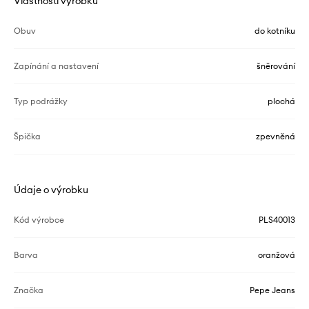
Vlastnosti výrobku
Obuv
do kotníku
Zapínání a nastavení
šněrování
Typ podrážky
plochá
Špička
zpevněná
Údaje o výrobku
Kód výrobce
PLS40013
Barva
oranžová
Značka
Pepe Jeans