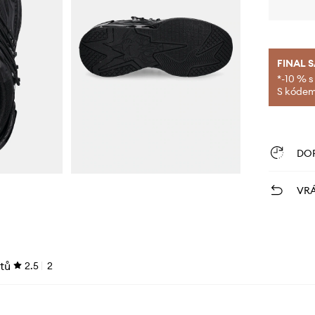
FINAL 
*-10 % s
S kódem 
DO
VRÁ
tů
2.5
2