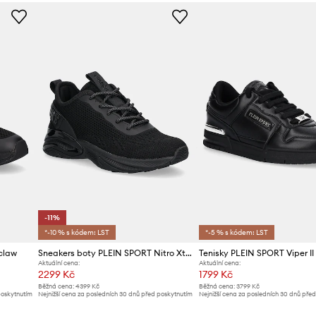
Kód výrobce
USC0736.
Barva
Značka
Výrobce
ID produktu
-11%
*-10 % s kódem: LST
*-5 % s kódem: LST
claw
Sneakers boty PLEIN SPORT Nitro Xtreme Gen.X.05
Tenisky PLEIN SPORT Viper II
Aktuální cena:
Aktuální cena:
2299 Kč
1799 Kč
Běžná cena:
4399 Kč
Běžná cena:
3799 Kč
poskytnutím
Nejnižší cena za posledních 30 dnů před poskytnutím
Nejnižší cena za posledních 30 dnů pře
slevy:
2599 Kč
slevy:
1899 Kč