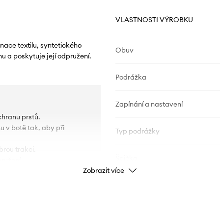
VLASTNOSTI VÝROBKU
ace textilu, syntetického
Obuv
u a poskytuje její odpružení.
Podrážka
Zapínání a nastavení
hranu prstů.
u v botě tak, aby při
Typ podrážky
rou trakci.
Špička
ružení.
Zobrazit více
hodlí.
ní obuvi v čistotě.
ÚDAJE O VÝROBKU
oze.