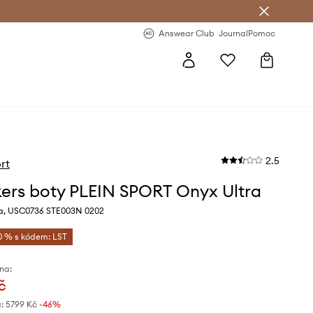
Answear Club
- 20 % na první objednávku
Answear Club
Journal
Pomoc
2.5
rt
ers boty PLEIN SPORT Onyx Ultra
a, USC0736 STE003N 0202
0 % s kódem: LST
na:
č
:
5799 Kč
-46%