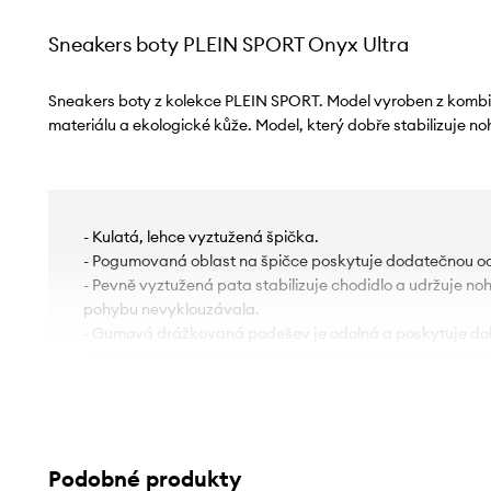
Sneakers boty PLEIN SPORT Onyx Ultra
Sneakers boty z kolekce PLEIN SPORT. Model vyroben z kombin
materiálu a ekologické kůže. Model, který dobře stabilizuje noh
- Kulatá, lehce vyztužená špička.
- Pogumovaná oblast na špičce poskytuje dodatečnou oc
- Pevně vyztužená pata stabilizuje chodidlo a udržuje noh
pohybu nevyklouzávala.
- Gumová drážkovaná podešev je odolná a poskytuje dob
- Pěnová mezipodrážka poskytuje měkčí pocit a další odp
- Model na klínku.
- Vyjímatelná pěnová stélka tlumí chodidlo a poskytuje po
- Textilní vnitřek je pohodlný pro nohu a usnadňuje udržová
- Klasické šněrování umožňuje individuální přizpůsobení n
Podobné produkty
- Poutka usnadňují nasunutí boty na nohu.