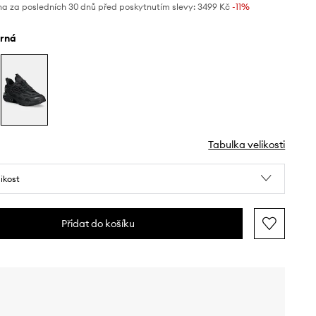
na za posledních 30 dnů před poskytnutím slevy:
3499 Kč
 -11%
erná
Tabulka velikosti
likost
Přidat do košíku