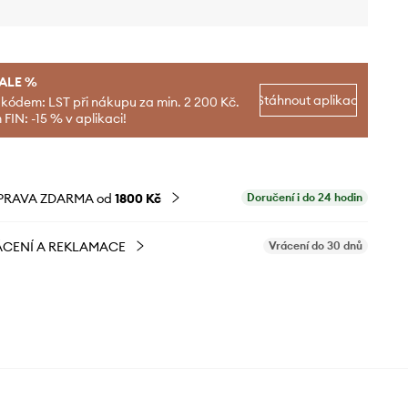
SALE %
Stáhnout aplikaci
 kódem: LST při nákupu za min. 2 200 Kč.
FIN: -15 % v aplikaci!
PRAVA ZDARMA od
1800 Kč
Doručení i do 24 hodin
CENÍ A REKLAMACE
Vrácení do 30 dnů