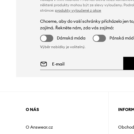
některé produkty mohou být ze slevy vyloučeny. Podr
stránce:
produkty vyloučené z akce
Chceme, aby do vaší schránky přicházelo jen to
zajímá. Řekněte nám, zda vás zajímá:
Dámská móda
Pánská mó
Výběr nabídky je volitelný.
O NÁS
INFOR
O Answear.cz
Obchod