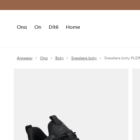
Premium Fashion Benefits
Doručení a vr
Ona
On
Dítě
Home
Answear
Ona
Boty
Sneakers boty
Sneakers boty PLEI