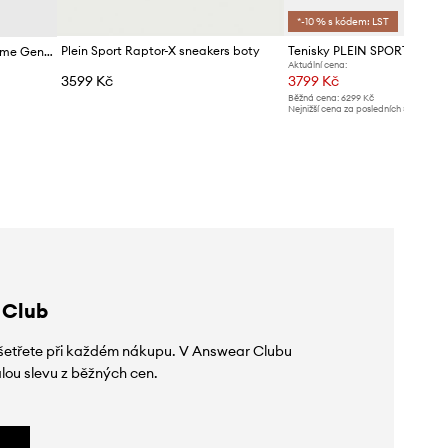
*-10 % s kódem: LST
Plein Sport Raptor-X sneakers boty
Tenisky PLEIN SPORT Atom
Tenisky PLEIN SPORT The Flame Gen.X.02 Tiger
Aktuální cena:
3599 Kč
3799 Kč
Běžná cena:
6299 Kč
Nejnižší cena za posledních 30 dnů př
slevy:
4099 Kč
 Club
 ušetřete při každém nákupu. V Answear Clubu
lou slevu z běžných cen.