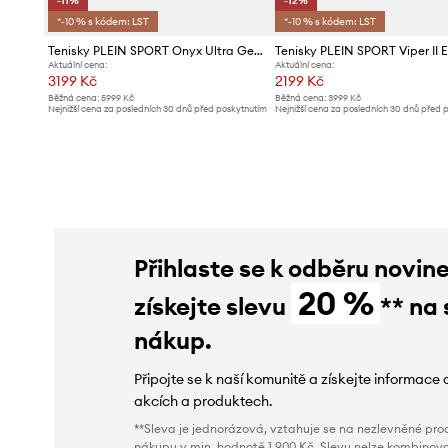
-11%
-12%
*-10 % s kódem: LST
*-10 % s kódem: LST
Tenisky PLEIN SPORT Onyx Ultra Gen.X.05
Aktuální cena:
Aktuální cena:
3199 Kč
2199 Kč
Běžná cena:
5999 Kč
Běžná cena:
3999 Kč
Nejnižší cena za posledních 30 dnů před poskytnutím
Nejnižší cena za posledních 30 dnů před 
slevy:
3599 Kč
slevy:
2499 Kč
Přihlaste se k odběru novin
20 %
získejte slevu
** na 
nákup.
Připojte se k naší komunitě a získejte informace 
akcích a produktech.
**Sleva je jednorázová, vztahuje se na nezlevněné prod
nákupu v min. hodnotě 1 900 Kč. Slevu nelze kombinova