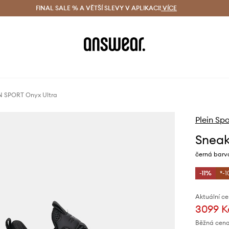
ácení zdarma (od 1800 Kč)
FINAL SALE % A VĚTŠÍ SLEVY V APLIKACI!
Doručení i do 24 h
VÍCE
Ušetřete s 
N SPORT Onyx Ultra
Plein Spo
Sneak
černá barv
-11%
*-1
Aktuální ce
3099 K
Běžná cena