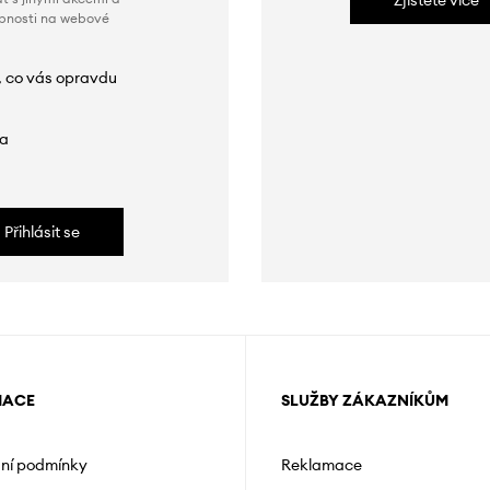
Zjistěte více
obnosti na webové
, co vás opravdu
da
Přihlásit se
MACE
SLUŽBY ZÁKAZNÍKŮM
ní podmínky
Reklamace