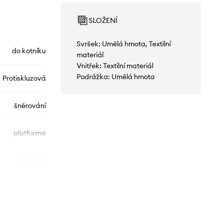
SLOŽENÍ
Svršek: Umělá hmota, Textilní
do kotníku
materiál
Vnitřek: Textilní materiál
Podrážka: Umělá hmota
Protiskluzová
šněrování
platforma
zpevněná