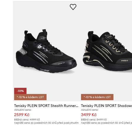
- Výška platformy: 4,5 cm.
-10%
*-10 % s kódem: LST
*-10 % s kódem: LST
Tenisky PLEIN SPORT Stealth Runner Extra Light
Tenisky PLEIN SPORT Shadow
Aktuální cena:
Aktuální cena:
2599 Kč
3499 Kč
Běžná cena:
4999 Kč
Běžná cena:
5499 Kč
Nejnižší cena za posledních 30 dnů před poskytnutím
Nejnižší cena za posledních 30 dnů před 
slevy:
2899 Kč
slevy:
3699 Kč