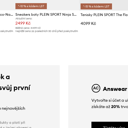
*-10 % s kódem: LST
*-15 % s kódem: LST
Tenisky PLEIN SPORT Viper II Eco-Nabuk
Sneakers boty PLEIN SPORT Ninja Shadow Gen.X.05
Aktuální cena:
2499 Kč
4099 Kč
Běžná cena:
4499 Kč
poskytnutím
Nejnižší cena za posledních 30 dnů před poskytnutím
slevy:
2699 Kč
ek a
svůj první
Answear
Vytvořte si účet a
získáte až
20%
trva
o nejnovějších
ukty a platí při
t s jinými akcemi a