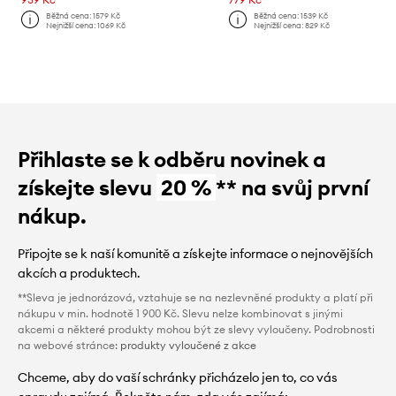
Běžná cena:
1579 Kč
Běžná cena:
1539 Kč
Nejnižší cena:
1069 Kč
Nejnižší cena:
829 Kč
Přihlaste se k odběru novinek a
získejte slevu
20 %
** na svůj první
nákup.
Připojte se k naší komunitě a získejte informace o nejnovějších
akcích a produktech.
**Sleva je jednorázová, vztahuje se na nezlevněné produkty a platí při
nákupu v min. hodnotě 1 900 Kč. Slevu nelze kombinovat s jinými
akcemi a některé produkty mohou být ze slevy vyloučeny. Podrobnosti
na webové stránce:
produkty vyloučené z akce
Chceme, aby do vaší schránky přicházelo jen to, co vás