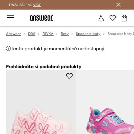
FINAL SALE %!
VÍCE
Ušetřete s Answear Club
Answear
Dítě
DÍVKA
Boty
Sneakers boty
Sneakers boty
Tento produkt je momentálně nedostupný
Prohlédněte si podobné produkty