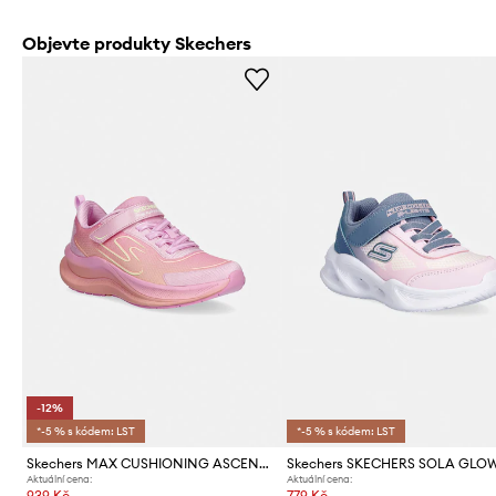
Objevte produkty Skechers
-12%
*-5 % s kódem: LST
*-5 % s kódem: LST
Skechers MAX CUSHIONING ASCEND - SMOOT dětské sneakers boty
Aktuální cena:
Aktuální cena:
939 Kč
779 Kč