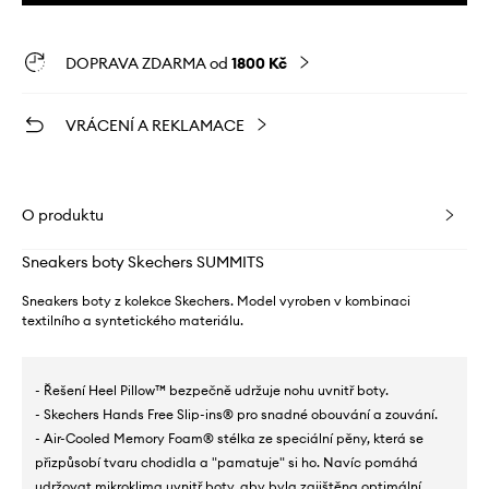
DOPRAVA ZDARMA od
1800 Kč
VRÁCENÍ A REKLAMACE
O produktu
Sneakers boty Skechers SUMMITS
Sneakers boty z kolekce Skechers. Model vyroben v kombinaci
textilního a syntetického materiálu.
- Řešení Heel Pillow™ bezpečně udržuje nohu uvnitř boty.
- Skechers Hands Free Slip-ins® pro snadné obouvání a zouvání.
- Air-Cooled Memory Foam® stélka ze speciální pěny, která se
přizpůsobí tvaru chodidla a "pamatuje" si ho. Navíc pomáhá
udržovat mikroklima uvnitř boty, aby byla zajištěna optimální