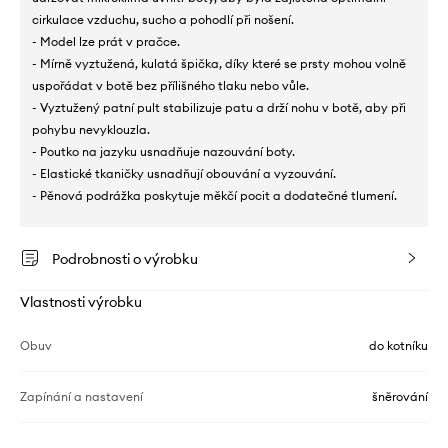
cirkulace vzduchu, sucho a pohodlí při nošení.
- Model lze prát v pračce.
- Mírně vyztužená, kulatá špička, díky které se prsty mohou volně
uspořádat v botě bez přílišného tlaku nebo vůle.
- Vyztužený patní pult stabilizuje patu a drží nohu v botě, aby při
pohybu nevyklouzla.
- Poutko na jazyku usnadňuje nazouvání boty.
- Elastické tkaničky usnadňují obouvání a vyzouvání.
- Pěnová podrážka poskytuje měkčí pocit a dodatečné tlumení.
Podrobnosti o výrobku
Vlastnosti výrobku
Obuv
do kotníku
Zapínání a nastavení
šněrování