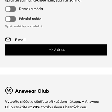
opravdu zajímá. Řekněte nám, zda vás zajímá:
Dámská móda
Pánská móda
Výběr nabídky je volitelný.
Přihlásit se
Answear Club
Vytvořte si účet a ušetřete při každém nákupu. V Answear
Clubu získáte až
20%
trvalou slevu z běžných cen.