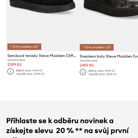
*-10 % s kódem: LST
*-10 % s kódem: LST
Semišové tenisky Steve Madden Cliff-S
Sneakers boty Steve Madden Fy
Aktuální cena:
Aktuální cena:
2399 Kč
2459 Kč
Běžná cena:
4199 Kč
Běžná cena:
3999 Kč
Nejnižší cena:
2499 Kč
Nejnižší cena:
2599 Kč
Přihlaste se k odběru novinek a
získejte slevu
20 %
** na svůj první