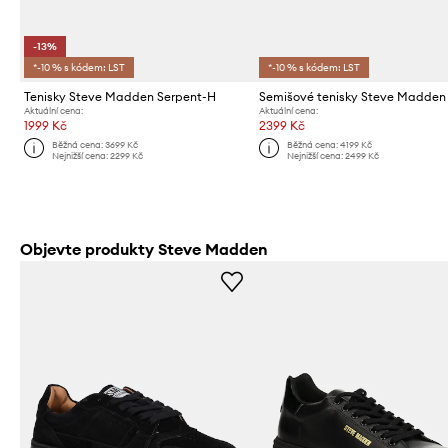
-13%
*-10 % s kódem: LST
*-10 % s kódem: LST
Tenisky Steve Madden Serpent-H
Aktuální cena:
Aktuální cena:
1999 Kč
2399 Kč
Běžná cena:
3699 Kč
Běžná cena:
4199 Kč
Nejnižší cena:
2299 Kč
Nejnižší cena:
2499 Kč
Objevte produkty Steve Madden