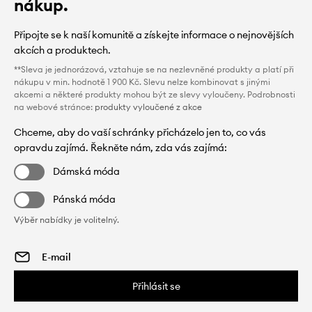
nákup.
Připojte se k naší komunitě a získejte informace o nejnovějších
akcích a produktech.
**Sleva je jednorázová, vztahuje se na nezlevněné produkty a platí při
nákupu v min. hodnotě 1 900 Kč. Slevu nelze kombinovat s jinými
akcemi a některé produkty mohou být ze slevy vyloučeny. Podrobnosti
na webové stránce:
produkty vyloučené z akce
Chceme, aby do vaší schránky přicházelo jen to, co vás
opravdu zajímá. Řekněte nám, zda vás zajímá:
Dámská móda
Pánská móda
Výběr nabídky je volitelný.
Přihlásit se