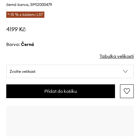
černá barva, SM12000479
*-15 % s kódem: LST
4199 Kč
Barva:
černá
Tabulka velikosti
Zvolte velikost
Přidat do košíku