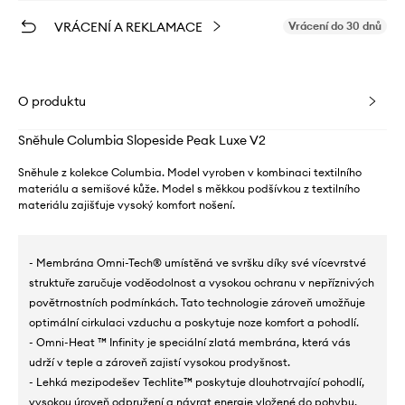
VRÁCENÍ A REKLAMACE
Vrácení do 30 dnů
O produktu
Sněhule Columbia Slopeside Peak Luxe V2
Sněhule z kolekce Columbia. Model vyroben v kombinaci textilního
materiálu a semišové kůže. Model s měkkou podšívkou z textilního
materiálu zajišťuje vysoký komfort nošení.
- Membrána Omni-Tech® umístěná ve svršku díky své vícevrstvé
struktuře zaručuje voděodolnost a vysokou ochranu v nepříznivých
povětrnostních podmínkách. Tato technologie zároveň umožňuje
optimální cirkulaci vzduchu a poskytuje noze komfort a pohodlí.
- Omni-Heat ™ Infinity je speciální zlatá membrána, která vás
udrží v teple a zároveň zajistí vysokou prodyšnost.
- Lehká mezipodešev Techlite™ poskytuje dlouhotrvající pohodlí,
vysokou úroveň odpružení a návrat energie vložené do pohybu.