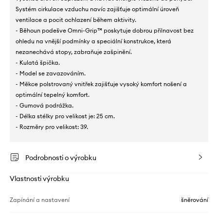
Systém cirkulace vzduchu navíc zajišťuje optimální úroveň
ventilace a pocit ochlazení během aktivity.
- Běhoun podešve Omni-Grip™ poskytuje dobrou přilnavost bez
ohledu na vnější podmínky a speciální konstrukce, která
nezanechává stopy, zabraňuje zašpinění.
- Kulatá špička.
- Model se zavazováním.
- Měkce polstrovaný vnitřek zajišťuje vysoký komfort nošení a
optimální tepelný komfort.
- Gumová podrážka.
- Délka stélky pro velikost je: 25 cm.
- Rozměry pro velikost: 39.
Podrobnosti o výrobku
Vlastnosti výrobku
Zapínání a nastavení
šněrování