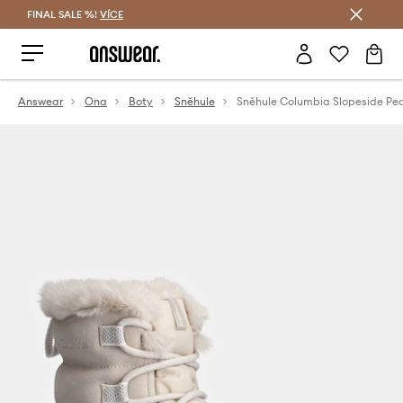
FINAL SALE %!
VÍCE
Ušetřete s Answear Club
Answear
Ona
Boty
Sněhule