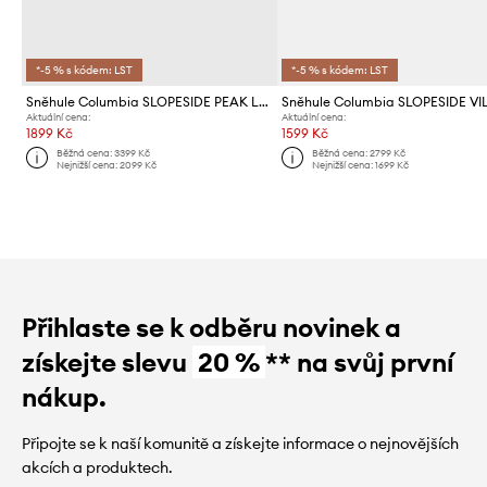
*-5 % s kódem: LST
*-5 % s kódem: LST
Sněhule Columbia SLOPESIDE PEAK LUXE
Aktuální cena:
Aktuální cena:
1899 Kč
1599 Kč
Běžná cena:
3399 Kč
Běžná cena:
2799 Kč
Nejnižší cena:
2099 Kč
Nejnižší cena:
1699 Kč
Přihlaste se k odběru novinek a
získejte slevu
20 %
** na svůj první
nákup.
Připojte se k naší komunitě a získejte informace o nejnovějších
akcích a produktech.