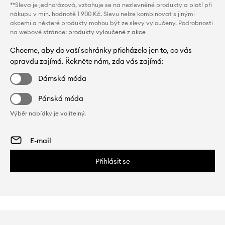
**Sleva je jednorázová, vztahuje se na nezlevněné produkty a platí při
nákupu v min. hodnotě 1 900 Kč. Slevu nelze kombinovat s jinými
akcemi a některé produkty mohou být ze slevy vyloučeny. Podrobnosti
na webové stránce:
produkty vyloučené z akce
Chceme, aby do vaší schránky přicházelo jen to, co vás
opravdu zajímá. Řekněte nám, zda vás zajímá:
Dámská móda
Pánská móda
Výběr nabídky je volitelný.
Přihlásit se