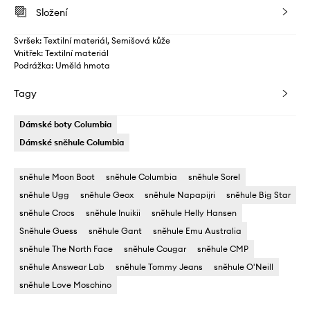
Složení
Svršek: Textilní materiál, Semišová kůže
Vnitřek: Textilní materiál
Podrážka: Umělá hmota
Tagy
Dámské boty Columbia
Dámské sněhule Columbia
sněhule Moon Boot
sněhule Columbia
sněhule Sorel
sněhule Ugg
sněhule Geox
sněhule Napapijri
sněhule Big Star
sněhule Crocs
sněhule Inuikii
sněhule Helly Hansen
Sněhule Guess
sněhule Gant
sněhule Emu Australia
sněhule The North Face
sněhule Cougar
sněhule CMP
sněhule Answear Lab
sněhule Tommy Jeans
sněhule O'Neill
sněhule Love Moschino