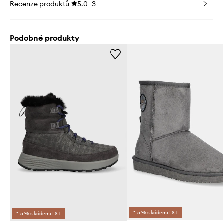
Recenze produktů
5.0
3
Podobné produkty
*-5 % s kódem: LST
*-5 % s kódem: LST