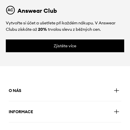
Answear Club
Vytvořte si účet a ušetřete při každém nákupu. V Answear
Clubu získáte až
20%
trvalou slevu z běžných cen.
Zjistěte více
O NÁS
INFORMACE