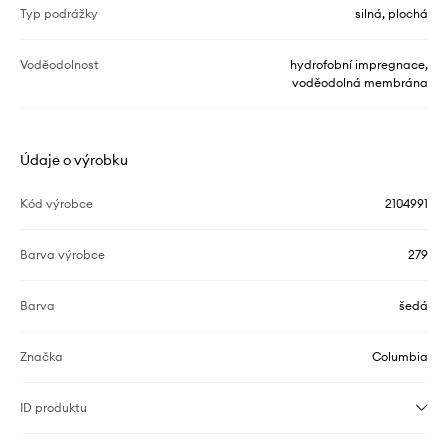
Typ podrážky
silná, plochá
Voděodolnost
hydrofobní impregnace,
voděodolná membrána
Údaje o výrobku
Kód výrobce
2104991
Barva výrobce
279
Barva
šedá
Značka
Columbia
ID produktu