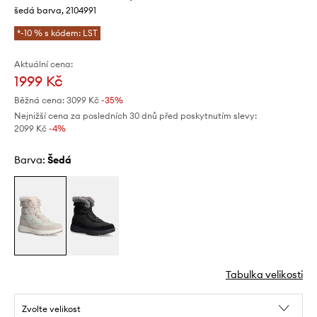
šedá barva, 2104991
*-10 % s kódem: LST
Aktuální cena:
1999 Kč
Běžná cena:
3099 Kč
-35%
Nejnižší cena za posledních 30 dnů před poskytnutím slevy:
2099 Kč
 -4%
Barva:
šedá
Tabulka velikosti
Zvolte velikost