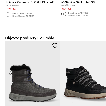
Sněhule O'Neill BESIANA
Sněhule Columbia SLOPESIDE PEAK LUXE
Aktuální cena:
Aktuální cena:
1099 Kč
1899 Kč
Běžná cena:
1599 Kč
Běžná cena:
3399 Kč
Nejnižší cena:
1129 Kč
Nejnižší cena:
2099 Kč
Objevte produkty Columbia